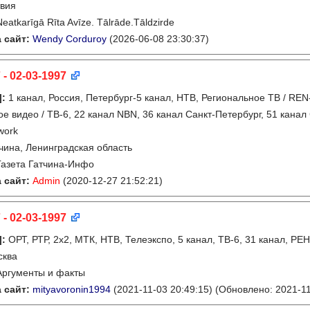
вия
Neatkarīgā Rīta Avīze. Tālrāde.Tāldzirde
 сайт:
Wendy Corduroy
(2026-06-08 23:30:37)
 - 02-03-1997
]
:
1 канал, Россия, Петербург-5 канал, НТВ, Региональное ТВ / REN-
ое видео / ТВ-6, 22 канал NBN, 36 канал Санкт-Петербург, 51 канал
work
чина, Ленинградская область
Газета Гатчина-Инфо
 сайт:
Admin
(2020-12-27 21:52:21)
 - 02-03-1997
]
:
ОРТ, РТР, 2х2, МТК, НТВ, Телеэкспо, 5 канал, ТВ-6, 31 канал, Р
сква
Аргументы и факты
 сайт:
mityavoronin1994
(2021-11-03 20:49:15)
(Обновлено: 2021-11