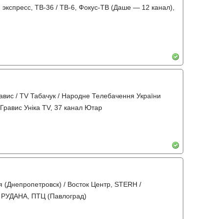
экспресс, ТВ-36 / ТВ-6, Фокус-ТВ (Даше — 12 канал),
Гравис / TV Табачук / Народне Телебачення України
 Гравис Унiка TV, 37 канал Ютар
 (Днепропетровск) / Восток Центр, STERH /
 / РУДАНА, ПТЦ (Павлоград)