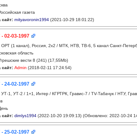
сква
Российская газета
 сайт:
mityavoronin1994
(2021-10-29 18:01:22)
 - 02-03-1997
:
ОРТ (1 канал), Россия, 2x2 / МТК, НТВ, ТВ-6, 5 канал Санкт-Петер
ковская область
Угрешские вести 8 (241) (17,55Mb)
 сайт:
Admin
(2018-02-11 17:24:54)
 - 24-02-1997
:
УТ-1, УТ-2 / 1+1, Интер / КГРТРК, Гравис-7 / TV-Табачук / НТУ, Гра
ев
День
 сайт:
dimlys1994
(2022-10-20 19:09:13)
(Обновлено: 2022-10-24 14
 - 25-02-1997