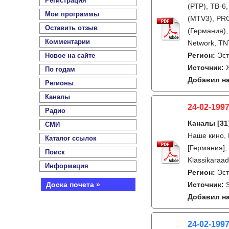
Регистрация
(РТР), ТВ-6
Мои программы
(MTV3), PRO
Оставить отзыв
(Германия),
Комментарии
Network, TN
Регион:
Эс
Новое на сайте
Источник:
По годам
Добавил на
Регионы
Каналы
24-02-1997
Радио
Каналы
[31
СМИ
Наше кино, 
Каталог ссылок
[Германия], 
Поиск
Klassikaraad
Информация
Регион:
Эс
Доска почета »
Источник:
Добавил на
24-02-199