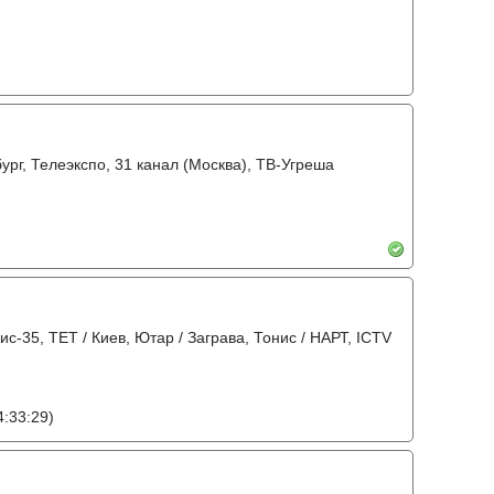
бург, Телеэкспо, 31 канал (Москва), ТВ-Угреша
вис-35, ТЕТ / Киев, Ютар / Заграва, Тонис / НАРТ, ICTV
:33:29)