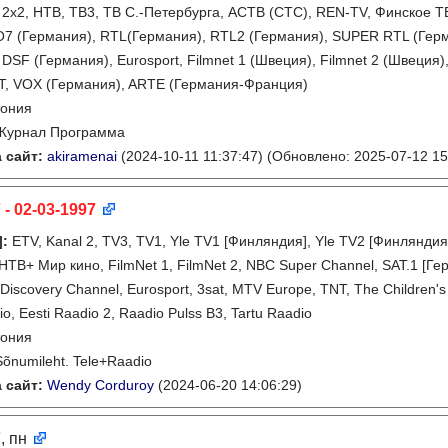
, 2x2, НТВ, ТВ3, ТВ С.-Петербурга, АСТВ (СТС), REN-TV, Финское ТВ
7 (Германия), RTL(Германия), RTL2 (Германия), SUPER RTL (Герм
 DSF (Германия), Eurosport, Filmnet 1 (Швеция), Filmnet 2 (Швеция),
T, VOX (Германия), ARTE (Германия-Франция)
тония
Журнал Программа
 сайт:
akiramenai
(2024-10-11 11:37:47)
(Обновлено: 2025-07-12 15
 - 02-03-1997
]
:
ETV, Kanal 2, TV3, TV1, Yle TV1 [Финляндия], Yle TV2 [Финлянди
НТВ+ Мир кино, FilmNet 1, FilmNet 2, NBC Super Channel, SAT.1 [Ге
Discovery Channel, Eurosport, 3sat, MTV Europe, TNT, The Children's 
io, Eesti Raadio 2, Raadio Pulss B3, Tartu Raadio
тония
Sõnumileht. Tele+Raadio
 сайт:
Wendy Corduroy
(2024-06-20 14:06:29)
7
, пн