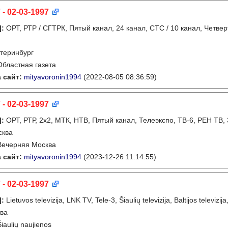
 - 02-03-1997
]
:
ОРТ, РТР / СГТРК, Пятый канал, 24 канал, СТС / 10 канал, Четвер
теринбург
Областная газета
 сайт:
mityavoronin1994
(2022-08-05 08:36:59)
 - 02-03-1997
]
:
ОРТ, РТР, 2х2, МТК, НТВ, Пятый канал, Телеэкспо, ТВ-6, РЕН ТВ,
сква
Вечерняя Москва
 сайт:
mityavoronin1994
(2023-12-26 11:14:55)
 - 02-03-1997
]
:
Lietuvos televizija, LNK TV, Tele-3, Šiaulių televizija, Baltijos televi
ва
Šiaulių naujienos