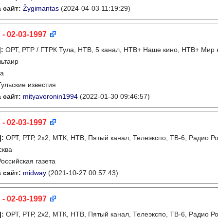
 сайт:
Žygimantas
(2024-04-03 11:19:29)
 - 02-03-1997
]
:
ОРТ, РТР / ГТРК Тула, НТВ, 5 канал, НТВ+ Наше кино, НТВ+ Мир 
льтаир
ла
Тульские известия
 сайт:
mityavoronin1994
(2022-01-30 09:46:57)
 - 02-03-1997
]
:
ОРТ, РТР, 2х2, МТК, НТВ, Пятый канал, Телеэкспо, ТВ-6, Радио Р
сква
Российская газета
 сайт:
midway
(2021-10-27 00:57:43)
 - 02-03-1997
]
:
ОРТ, РТР, 2х2, МТК, НТВ, Пятый канал, Телеэкспо, ТВ-6, Радио Р