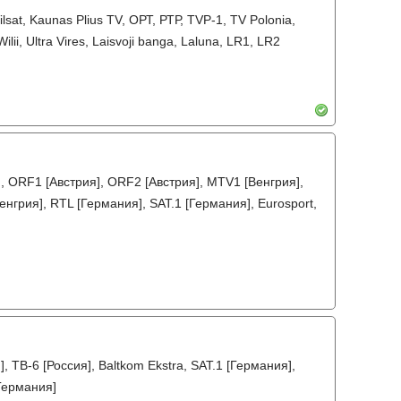
a, Vilsat, Kaunas Plius TV, ОРТ, РТР, TVP-1, TV Polonia,
ii, Ultra Vires, Laisvoji banga, Laluna, LR1, LR2
], ORF1 [Австрия], ORF2 [Австрия], MTV1 [Венгрия],
нгрия], RTL [Германия], SAT.1 [Германия], Eurosport,
, ТВ-6 [Россия], Baltkom Ekstra, SAT.1 [Германия],
[Германия]