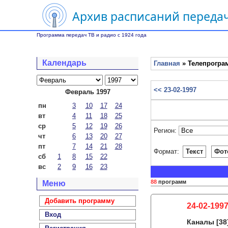
Архив расписаний передач
Программа передач ТВ и радио с 1924 года
Календарь
Главная
» Телепрограм
<< 23-02-1997
Февраль 1997
пн
3
10
17
24
вт
4
11
18
25
ср
5
12
19
26
Регион:
чт
6
13
20
27
пт
7
14
21
28
Формат:
Текст
Фот
сб
1
8
15
22
вс
2
9
16
23
88
программ
Меню
Добавить программу
24-02-1997
Вход
Каналы
[38