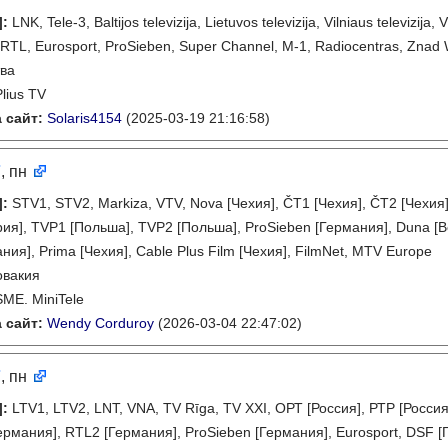
]
:
LNK, Tele-3, Baltijos televizija, Lietuvos televizija, Vilniaus televizij
 RTL, Eurosport, ProSieben, Super Channel, M-1, Radiocentras, Znad Wil
ва
Plius TV
 сайт:
Solaris4154
(2025-03-19 21:16:58)
7
, пн
]
:
STV1, STV2, Markiza, VTV, Nova [Чехия], ČT1 [Чехия], ČT2 [Чехия
ия], TVP1 [Польша], TVP2 [Польша], ProSieben [Германия], Duna [Ве
ия], Prima [Чехия], Cable Plus Film [Чехия], FilmNet, MTV Europe
овакия
SME. MiniTele
 сайт:
Wendy Corduroy
(2026-03-04 22:47:02)
7
, пн
]
:
LTV1, LTV2, LNT, VNA, TV Rīga, TV XXI, ОРТ [Россия], РТР [Россия]
Германия], RTL2 [Германия], ProSieben [Германия], Eurosport, DSF 