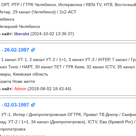
:
ОРТ, РТР / ГТРК Челябинск, Интерволна / REN-TV, НТВ, Восточный 
етар, 29 канал (Челябинск) / 2х2-АСТ
лябинск
Вечерний Челябинск
 сайт:
liberalst
(2024-10-02 13:36:37)
 - 26-02-1997
:
1 канал УТ-1, 2 канал УТ-2 / 1+1, 3 канал УТ-3 / IНТЕР, 7 канал / 
анал Тонiс / НАРТ, 30 канал ТЕТ / ТРК Киев, 32 канал ICTV, 35 канал
вары, Киевская область
Газета Нове життя
 сайт:
Admin
(2018-08-02 18:43:44)
 - 02-03-1997
:
УТ-1, Интер / Днепропетровская ОГТРК, Приват ТВ Днепр / Скифия
рад, УТ-2 / 1+1, 34 канал (Днепропетровск), ICTV, Ева (Кривой Рог)
пропетровск