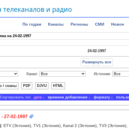
 телеканалов и радио
По годам
Каналы
Регионы
СМИ
Новое
ма на 24-02-1997
24-02-1997
Развернуть все
Канал:
Источник:
о / сканы
PDF
DJVU
HTML
Сортировать по:
дате
времени добавления
формату
польз
 - 27-02-1997
]
:
ETV (Эстония), TV1 (Эстония), Kanal 2 (Эстония), TV3 (Эстония),