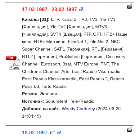
17-02-1997 - 23-02-1997
Каналы
[31]
:
ETV, Kanal 2, TV3, TV1, Yle TV1
[Финляндия], Yle TV2 [Финляндия], MTV3
[Финляндия], SVT4 [Швеция], РТР, ОРТ, НТВ+ Наше
кино, НТВ+ Мир кино, FilmNet 1, FilmNet 2, NBC
Super Channel, SAT.1 [Германия], RTL [Германия],
RTL2 [Германия], ProSieben [Германия], Discovery
Channel, Eurosport, 3sat, MTV Europe, TNT, The
Children's Channel, Arte, Eesti Raadio Vikerraadio,
Eesti Raadio Klassikaraadio, Eesti Raadio 2, Raadio
Pulss B3, Tartu Raadio
Регион:
Эстония
Источник:
Sõnumileht. Tele+Raadio
Добавил на сайт:
Wendy Corduroy
(2024-06-20
14:04:49)
18-02-1997
, вт