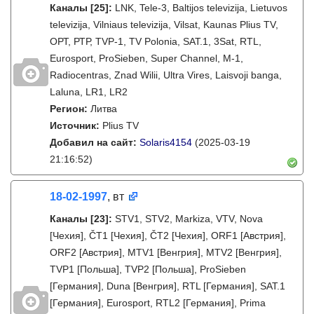
Каналы
[25]
:
LNK, Tele-3, Baltijos televizija, Lietuvos
televizija, Vilniaus televizija, Vilsat, Kaunas Plius TV,
ОРТ, РТР, TVP-1, TV Polonia, SAT.1, 3Sat, RTL,
Eurosport, ProSieben, Super Channel, M-1,
Radiocentras, Znad Wilii, Ultra Vires, Laisvoji banga,
Laluna, LR1, LR2
Регион:
Литва
Источник:
Plius TV
Добавил на сайт:
Solaris4154
(2025-03-19
21:16:52)
18-02-1997
, вт
Каналы
[23]
:
STV1, STV2, Markiza, VTV, Nova
[Чехия], ČT1 [Чехия], ČT2 [Чехия], ORF1 [Австрия],
ORF2 [Австрия], MTV1 [Венгрия], MTV2 [Венгрия],
TVP1 [Польша], TVP2 [Польша], ProSieben
[Германия], Duna [Венгрия], RTL [Германия], SAT.1
[Германия], Eurosport, RTL2 [Германия], Prima