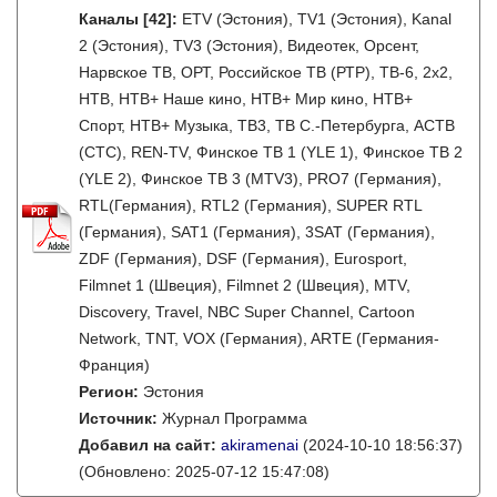
Каналы
[42]
:
ETV (Эстония), TV1 (Эстония), Kanal
2 (Эстония), TV3 (Эстония), Видеотек, Орсент,
Нарвское ТВ, ОРТ, Российское ТВ (РТР), ТВ-6, 2x2,
НТВ, НТВ+ Наше кино, НТВ+ Мир кино, НТВ+
Спорт, НТВ+ Музыка, ТВ3, ТВ С.-Петербурга, АСТВ
(СТС), REN-TV, Финское ТВ 1 (YLE 1), Финское ТВ 2
(YLE 2), Финское ТВ 3 (MTV3), PRO7 (Германия),
RTL(Германия), RTL2 (Германия), SUPER RTL
(Германия), SAT1 (Германия), 3SAT (Германия),
ZDF (Германия), DSF (Германия), Eurosport,
Filmnet 1 (Швеция), Filmnet 2 (Швеция), MTV,
Discovery, Travel, NBC Super Channel, Cartoon
Network, TNT, VOX (Германия), ARTE (Германия-
Франция)
Регион:
Эстония
Источник:
Журнал Программа
Добавил на сайт:
akiramenai
(2024-10-10 18:56:37)
(Обновлено: 2025-07-12 15:47:08)