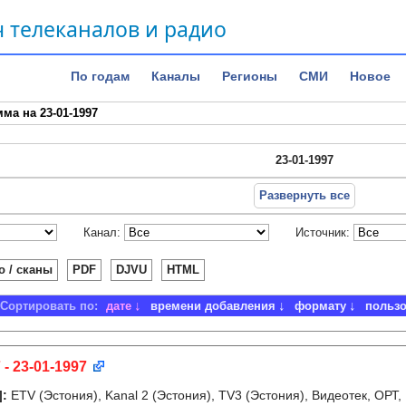
 телеканалов и радио
По годам
Каналы
Регионы
СМИ
Новое
ма на 23-01-1997
23-01-1997
Развернуть все
Канал:
Источник:
о / сканы
PDF
DJVU
HTML
Сортировать по:
дате
времени добавления
формату
польз
 - 23-01-1997
]
:
ETV (Эстония), Kanal 2 (Эстония), TV3 (Эстония), Видеотек, ОРТ