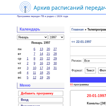
Архив расписаний передач
Программа передач ТВ и радио с 1924 года
Календарь
Главная
» Телепрограм
<< 22-01-1997
Январь 1997
пн
6
13
20
27
вт
7
14
21
28
ср
1
8
15
22
29
Регион:
чт
2
9
16
23
30
пт
3
10
17
24
31
Формат:
Текст
Фот
сб
4
11
18
25
вс
5
12
19
26
93
программы
Меню
Добавить программу
20-01-1997
Вход
Каналы
[38