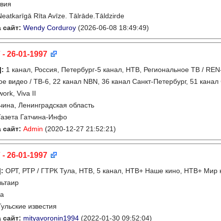
вия
Neatkarīgā Rīta Avīze. Tālrāde.Tāldzirde
 сайт:
Wendy Corduroy
(2026-06-08 18:49:49)
 - 26-01-1997
]
:
1 канал, Россия, Петербург-5 канал, НТВ, Региональное ТВ / REN-
ое видео / ТВ-6, 22 канал NBN, 36 канал Санкт-Петербург, 51 канал
ork, Viva II
чина, Ленинградская область
Газета Гатчина-Инфо
 сайт:
Admin
(2020-12-27 21:52:21)
 - 26-01-1997
]
:
ОРТ, РТР / ГТРК Тула, НТВ, 5 канал, НТВ+ Наше кино, НТВ+ Мир 
льтаир
ла
Тульские известия
 сайт:
mityavoronin1994
(2022-01-30 09:52:04)