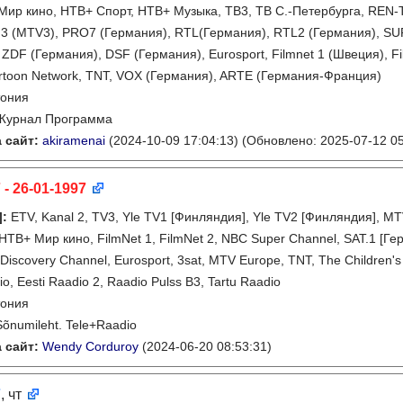
Мир кино, НТВ+ Спорт, НТВ+ Музыка, ТВ3, ТВ С.-Петербурга, REN-TV
3 (MTV3), PRO7 (Германия), RTL(Германия), RTL2 (Германия), SU
 ZDF (Германия), DSF (Германия), Eurosport, Filmnet 1 (Швеция), Fi
rtoon Network, TNT, VOX (Германия), ARTE (Германия-Франция)
тония
Журнал Программа
 сайт:
akiramenai
(2024-10-09 17:04:13)
(Обновлено: 2025-07-12 05
 - 26-01-1997
]
:
ETV, Kanal 2, TV3, Yle TV1 [Финляндия], Yle TV2 [Финляндия], M
НТВ+ Мир кино, FilmNet 1, FilmNet 2, NBC Super Channel, SAT.1 [Ге
Discovery Channel, Eurosport, 3sat, MTV Europe, TNT, The Children's 
io, Eesti Raadio 2, Raadio Pulss B3, Tartu Raadio
тония
Sõnumileht. Tele+Raadio
 сайт:
Wendy Corduroy
(2024-06-20 08:53:31)
7
, чт