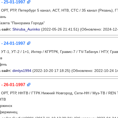
 - 25-01-1997
:
ОРТ, РТР, Петербург 5 канал, АСТ, НТВ, СТС / 35 канал (Рязань), 
ань
Газета "Панорама Города"
 сайт:
Shiruba_Aurinko
(2022-05-26 21:41:51)
(Обновлено: 2024-12-
 - 24-01-1997
:
УТ-1, УТ-2 / 1+1, Интер / КГРТРК, Гравис-7 / TV-Табачук / НТУ, Гра
ев
День
 сайт:
dimlys1994
(2022-10-20 17:18:25)
(Обновлено: 2022-10-24 14
 - 26-01-1997
:
ОРТ, РТР, ННТВ / ГТРК Нижний Новгород, Сети-НН / Муз-ТВ / REN T
НТВ
ржинск
Дзержинец