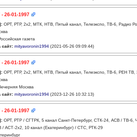
 - 26-01-1997
]
:
ОРТ, РТР, 2х2, МТК, НТВ, Пятый канал, Телеэкспо, ТВ-6, Радио Р
сква
Российская газета
 сайт:
mityavoronin1994
(2021-05-26 09:09:44)
 - 26-01-1997
]
:
ОРТ, РТР, 2х2, МТК, НТВ, Пятый канал, Телеэкспо, ТВ-6, РЕН ТВ,
сква
Вечерняя Москва
 сайт:
mityavoronin1994
(2023-12-26 10:32:13)
 - 26-01-1997
]
:
ОРТ, РТР / СГТРК, 5 канал Санкт-Петербург, СТК-24, АСВ / ТВ-6, 
 / АСТ-2х2, 10 канал (Екатеринбург) / СТС, РТК-29
теринбург