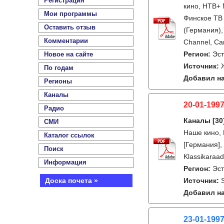
Регистрация
кино, НТВ+ 
Мои программы
Финское ТВ 
Оставить отзыв
(Германия),
Комментарии
Channel, Ca
Регион:
Эс
Новое на сайте
Источник:
По годам
Добавил на
Регионы
Каналы
20-01-1997
Радио
Каналы
[30
СМИ
Наше кино, 
Каталог ссылок
[Германия], 
Поиск
Klassikaraad
Информация
Регион:
Эс
Доска почета »
Источник:
Добавил на
23-01-199