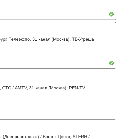
бург, Телеэкспо, 31 канал (Москва), ТВ-Угреша
о, СТС / AMTV, 31 канал (Москва), REN-TV
 (Днепропетровск) / Восток Центр, STERH /