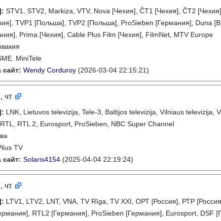
]
:
STV1, STV2, Markiza, VTV, Nova [Чехия], ČT1 [Чехия], ČT2 [Чехия
ия], TVP1 [Польша], TVP2 [Польша], ProSieben [Германия], Duna [Ве
ия], Prima [Чехия], Cable Plus Film [Чехия], FilmNet, MTV Europe
овакия
SME. MiniTele
 сайт:
Wendy Corduroy
(2026-03-04 22:15:21)
7
, чт
]
:
LNK, Lietuvos televizija, Tele-3, Baltijos televizija, Vilniaus televizij
, RTL, RTL 2, Eurosport, ProSieben, NBC Super Channel
ва
Plius TV
 сайт:
Solaris4154
(2025-04-04 22:19:24)
7
, чт
]
:
LTV1, LTV2, LNT, VNA, TV Rīga, TV XXI, ОРТ [Россия], РТР [Россия]
Германия], RTL2 [Германия], ProSieben [Германия], Eurosport, DSF 