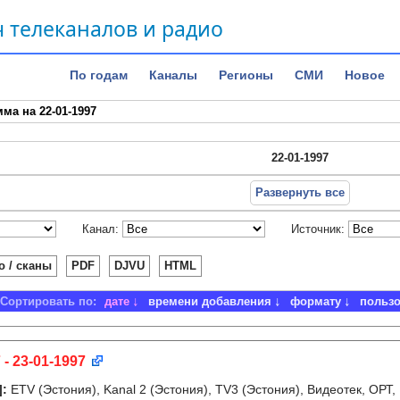
 телеканалов и радио
По годам
Каналы
Регионы
СМИ
Новое
ма на 22-01-1997
22-01-1997
Развернуть все
Канал:
Источник:
о / сканы
PDF
DJVU
HTML
Сортировать по:
дате
времени добавления
формату
польз
 - 23-01-1997
]
:
ETV (Эстония), Kanal 2 (Эстония), TV3 (Эстония), Видеотек, ОРТ