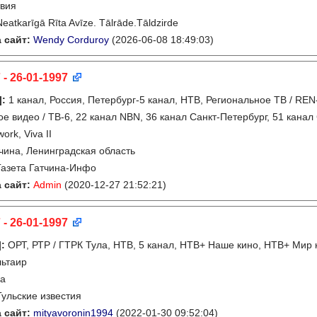
вия
Neatkarīgā Rīta Avīze. Tālrāde.Tāldzirde
 сайт:
Wendy Corduroy
(2026-06-08 18:49:03)
 - 26-01-1997
]
:
1 канал, Россия, Петербург-5 канал, НТВ, Региональное ТВ / REN-
ое видео / ТВ-6, 22 канал NBN, 36 канал Санкт-Петербург, 51 канал
ork, Viva II
чина, Ленинградская область
Газета Гатчина-Инфо
 сайт:
Admin
(2020-12-27 21:52:21)
 - 26-01-1997
]
:
ОРТ, РТР / ГТРК Тула, НТВ, 5 канал, НТВ+ Наше кино, НТВ+ Мир 
льтаир
ла
Тульские известия
 сайт:
mityavoronin1994
(2022-01-30 09:52:04)