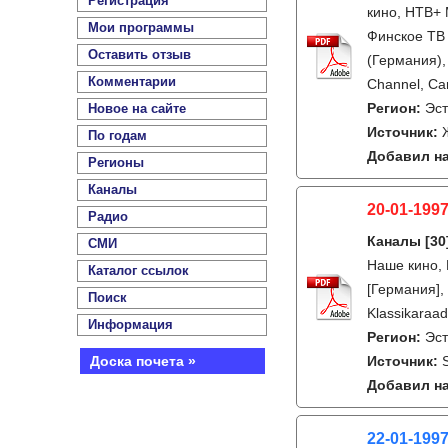
Регистрация
кино, НТВ+ 
Мои программы
Финское ТВ 
Оставить отзыв
(Германия),
Комментарии
Channel, Ca
Регион:
Эс
Новое на сайте
Источник:
По годам
Добавил на
Регионы
Каналы
20-01-1997
Радио
Каналы
[30
СМИ
Наше кино, 
Каталог ссылок
[Германия], 
Поиск
Klassikaraad
Информация
Регион:
Эс
Доска почета »
Источник:
Добавил на
22-01-199