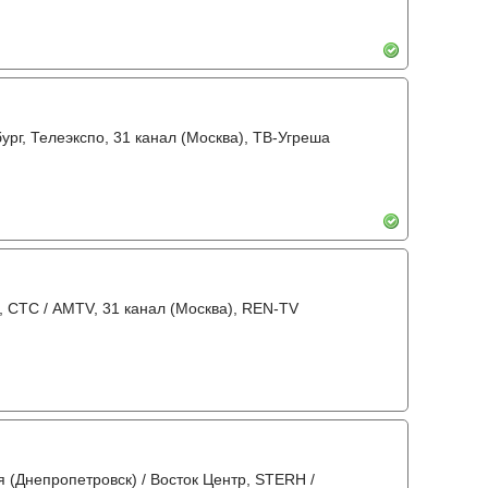
бург, Телеэкспо, 31 канал (Москва), ТВ-Угреша
о, СТС / AMTV, 31 канал (Москва), REN-TV
 (Днепропетровск) / Восток Центр, STERH /