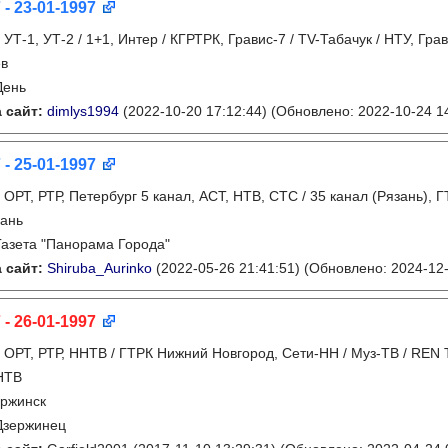
 - 23-01-1997
:
УТ-1, УТ-2 / 1+1, Интер / КГРТРК, Гравис-7 / TV-Табачук / НТУ, Гра
ев
День
 сайт:
dimlys1994
(2022-10-20 17:12:44)
(Обновлено: 2022-10-24 14
 - 25-01-1997
:
ОРТ, РТР, Петербург 5 канал, АСТ, НТВ, СТС / 35 канал (Рязань), 
ань
Газета "Панорама Города"
 сайт:
Shiruba_Aurinko
(2022-05-26 21:41:51)
(Обновлено: 2024-12-
 - 26-01-1997
:
ОРТ, РТР, ННТВ / ГТРК Нижний Новгород, Сети-НН / Муз-ТВ / REN T
НТВ
ржинск
Дзержинец