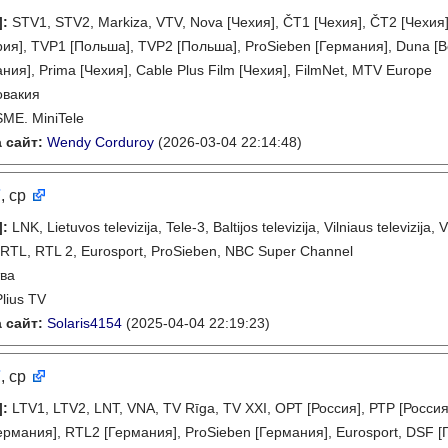
]
:
STV1, STV2, Markiza, VTV, Nova [Чехия], ČT1 [Чехия], ČT2 [Чехия
ия], TVP1 [Польша], TVP2 [Польша], ProSieben [Германия], Duna [Ве
ия], Prima [Чехия], Cable Plus Film [Чехия], FilmNet, MTV Europe
овакия
SME. MiniTele
 сайт:
Wendy Corduroy
(2026-03-04 22:14:48)
7
, ср
]
:
LNK, Lietuvos televizija, Tele-3, Baltijos televizija, Vilniaus televizij
, RTL, RTL 2, Eurosport, ProSieben, NBC Super Channel
ва
Plius TV
 сайт:
Solaris4154
(2025-04-04 22:19:23)
7
, ср
]
:
LTV1, LTV2, LNT, VNA, TV Rīga, TV XXI, ОРТ [Россия], РТР [Россия]
Германия], RTL2 [Германия], ProSieben [Германия], Eurosport, DSF 