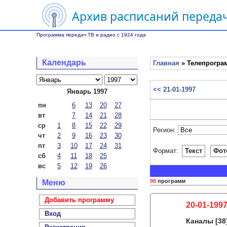
Архив расписаний передач
Программа передач ТВ и радио с 1924 года
Календарь
Главная
» Телепрограм
<< 21-01-1997
Январь 1997
пн
6
13
20
27
вт
7
14
21
28
ср
1
8
15
22
29
Регион:
чт
2
9
16
23
30
пт
3
10
17
24
31
Формат:
Текст
Фот
сб
4
11
18
25
вс
5
12
19
26
98
программ
Меню
Добавить программу
20-01-1997
Вход
Каналы
[38