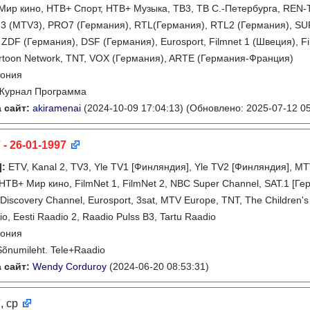
Мир кино, НТВ+ Спорт, НТВ+ Музыка, ТВ3, ТВ С.-Петербурга, REN-TV
3 (MTV3), PRO7 (Германия), RTL(Германия), RTL2 (Германия), SU
 ZDF (Германия), DSF (Германия), Eurosport, Filmnet 1 (Швеция), Fi
rtoon Network, TNT, VOX (Германия), ARTE (Германия-Франция)
тония
Журнал Программа
 сайт:
akiramenai
(2024-10-09 17:04:13)
(Обновлено: 2025-07-12 05
 - 26-01-1997
]
:
ETV, Kanal 2, TV3, Yle TV1 [Финляндия], Yle TV2 [Финляндия], M
НТВ+ Мир кино, FilmNet 1, FilmNet 2, NBC Super Channel, SAT.1 [Ге
Discovery Channel, Eurosport, 3sat, MTV Europe, TNT, The Children's 
io, Eesti Raadio 2, Raadio Pulss B3, Tartu Raadio
тония
Sõnumileht. Tele+Raadio
 сайт:
Wendy Corduroy
(2024-06-20 08:53:31)
7
, ср