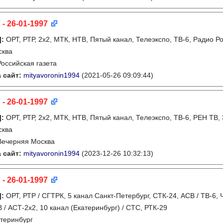
 - 26-01-1997
]
:
ОРТ, РТР, 2х2, МТК, НТВ, Пятый канал, Телеэкспо, ТВ-6, Радио Р
сква
Российская газета
 сайт:
mityavoronin1994
(2021-05-26 09:09:44)
 - 26-01-1997
]
:
ОРТ, РТР, 2х2, МТК, НТВ, Пятый канал, Телеэкспо, ТВ-6, РЕН ТВ,
сква
Вечерняя Москва
 сайт:
mityavoronin1994
(2023-12-26 10:32:13)
 - 26-01-1997
]
:
ОРТ, РТР / СГТРК, 5 канал Санкт-Петербург, СТК-24, АСВ / ТВ-6, 
 / АСТ-2х2, 10 канал (Екатеринбург) / СТС, РТК-29
теринбург