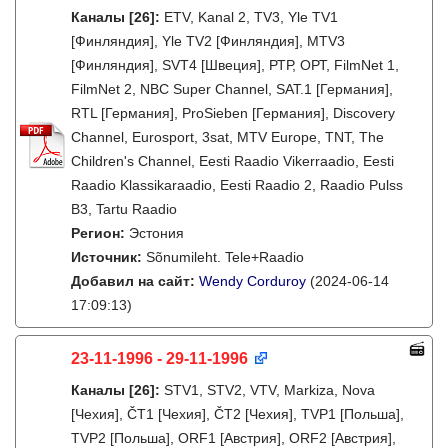
Каналы
[26]
:
ETV, Kanal 2, TV3, Yle TV1
[Финляндия], Yle TV2 [Финляндия], MTV3
[Финляндия], SVT4 [Швеция], РТР, ОРТ, FilmNet 1,
FilmNet 2, NBC Super Channel, SAT.1 [Германия],
RTL [Германия], ProSieben [Германия], Discovery
Channel, Eurosport, 3sat, MTV Europe, TNT, The
Children's Channel, Eesti Raadio Vikerraadio, Eesti
Raadio Klassikaraadio, Eesti Raadio 2, Raadio Pulss
B3, Tartu Raadio
Регион:
Эстония
Источник:
Sõnumileht. Tele+Raadio
Добавил на сайт:
Wendy Corduroy
(2024-06-14
17:09:13)
23-11-1996 - 29-11-1996
Каналы
[26]
:
STV1, STV2, VTV, Markiza, Nova
[Чехия], ČT1 [Чехия], ČT2 [Чехия], TVP1 [Польша],
TVP2 [Польша], ORF1 [Австрия], ORF2 [Австрия],