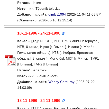
Регион:
Чехия
Источник:
Týdeník televize
Добавил на сайт:
dimlys1994
(2025-11-04 11:03:57)
(Обновлено: 2026-05-10 12:25:14)
18-11-1996 - 24-11-1996
Каналы
[15]
:
БТ, ОРТ, РТР, ТРК "Санкт-Петербург",
НТВ, 8 канал, Нірэя [г. Гомель], Нюанс [г. Жлобин,
Гомельская область], КТВ [г. Кобрин, Брестская
область], 2 канал [г. Могилёв], МКТ [г. Минск], TVP1
[Польша], TVP2 [Польша]
Регион:
Беларусь
Источник:
Знамя юности
Добавил на сайт:
Wendy Corduroy
(2025-07-22
14:03:09)
18-11-1996 - 24-11-1996
Каналы
[13]
:
1 канал, Россия, Петербург-5 канал,