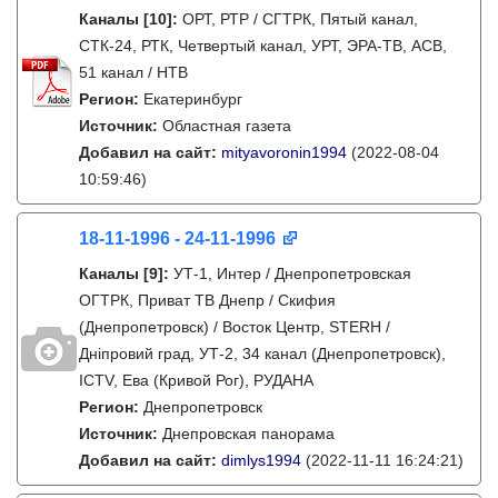
Каналы
[10]
:
ОРТ, РТР / СГТРК, Пятый канал,
СТК-24, РТК, Четвертый канал, УРТ, ЭРА-ТВ, АСВ,
51 канал / НТВ
Регион:
Екатеринбург
Источник:
Областная газета
Добавил на сайт:
mityavoronin1994
(2022-08-04
10:59:46)
18-11-1996 - 24-11-1996
Каналы
[9]
:
УТ-1, Интер / Днепропетровская
ОГТРК, Приват ТВ Днепр / Скифия
(Днепропетровск) / Восток Центр, STERH /
Дніпровий град, УТ-2, 34 канал (Днепропетровск),
ICTV, Ева (Кривой Рог), РУДАНА
Регион:
Днепропетровск
Источник:
Днепровская панорама
Добавил на сайт:
dimlys1994
(2022-11-11 16:24:21)