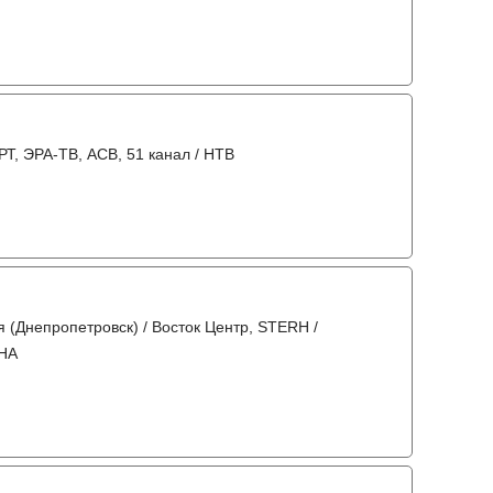
РТ, ЭРА-ТВ, АСВ, 51 канал / НТВ
 (Днепропетровск) / Восток Центр, STERH /
АНА