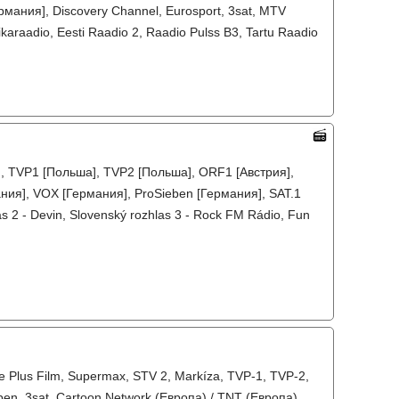
рмания], Discovery Channel, Eurosport, 3sat, MTV
ikaraadio, Eesti Raadio 2, Raadio Pulss B3, Tartu Raadio
], TVP1 [Польша], TVP2 [Польша], ORF1 [Австрия],
ния], VOX [Германия], ProSieben [Германия], SAT.1
s 2 - Devin, Slovenský rozhlas 3 - Rock FM Rádio, Fun
 Plus Film, Supermax, STV 2, Markíza, TVP-1, TVP-2,
en, 3sat, Cartoon Network (Европа) / TNT (Европа),