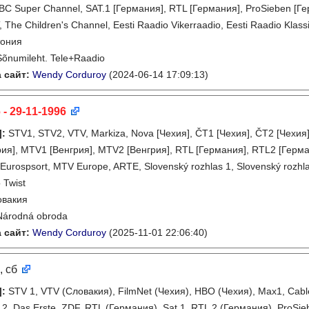
NBC Super Channel, SAT.1 [Германия], RTL [Германия], ProSieben [Ге
 The Children's Channel, Eesti Raadio Vikerraadio, Eesti Raadio Klass
тония
Sõnumileht. Tele+Raadio
 сайт:
Wendy Corduroy
(2024-06-14 17:09:13)
 - 29-11-1996
]
:
STV1, STV2, VTV, Markiza, Nova [Чехия], ČT1 [Чехия], ČT2 [Чехия
ия], MTV1 [Венгрия], MTV2 [Венгрия], RTL [Германия], RTL2 [Герма
Eurospsort, MTV Europe, ARTE, Slovenský rozhlas 1, Slovenský rozhla
 Twist
овакия
Národná obroda
 сайт:
Wendy Corduroy
(2025-11-01 22:06:40)
, сб
]
:
STV 1, VTV (Словакия), FilmNet (Чехия), HBO (Чехия), Max1, Cable
2, Das Erste, ZDF, RTL (Германия), Sat.1, RTL 2 (Германия), ProSieb