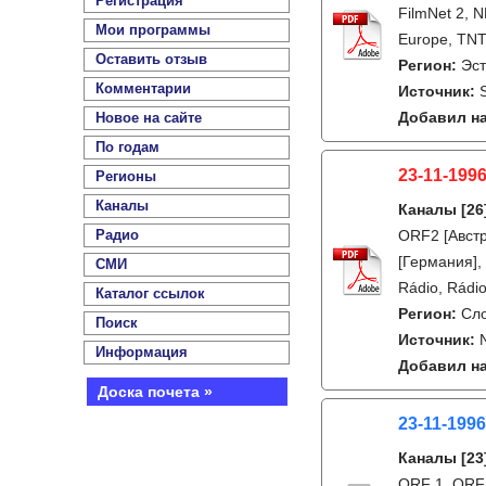
Регистрация
FilmNet 2, 
Мои программы
Europe, TNT,
Оставить отзыв
Регион:
Эс
Комментарии
Источник:
Добавил на
Новое на сайте
По годам
23-11-1996
Регионы
Каналы
Каналы
[26
Радио
ORF2 [Австр
[Германия], 
СМИ
Rádio, Rádio
Каталог ссылок
Регион:
Сл
Поиск
Источник:
Информация
Добавил на
Доска почета »
23-11-1996
Каналы
[23
ORF 1, ORF 