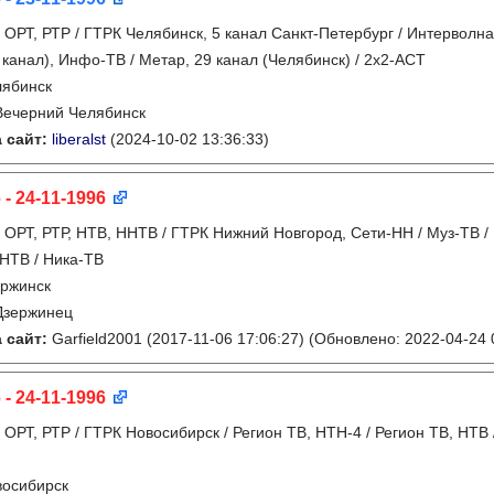
:
ОРТ, РТР / ГТРК Челябинск, 5 канал Санкт-Петербург / Интерволна
канал), Инфо-ТВ / Метар, 29 канал (Челябинск) / 2х2-АСТ
лябинск
Вечерний Челябинск
 сайт:
liberalst
(2024-10-02 13:36:33)
 - 24-11-1996
:
ОРТ, РТР, НТВ, ННТВ / ГТРК Нижний Новгород, Сети-НН / Муз-ТВ / 
 НТВ / Ника-ТВ
ржинск
Дзержинец
 сайт:
Garfield2001
(2017-11-06 17:06:27)
(Обновлено: 2022-04-24 
 - 24-11-1996
:
ОРТ, РТР / ГТРК Новосибирск / Регион ТВ, НТН-4 / Регион ТВ, НТВ
восибирск