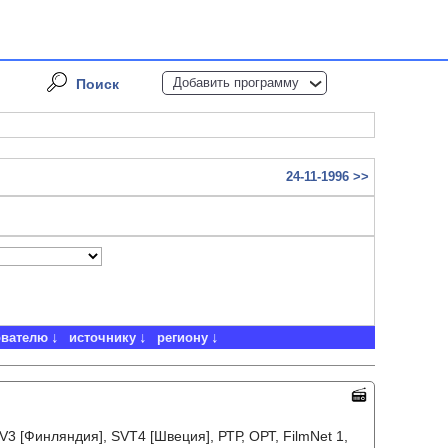
Добавить программу
Поиск
24-11-1996 >>
ователю
источнику
региону
V3 [Финляндия], SVT4 [Швеция], РТР, ОРТ, FilmNet 1,