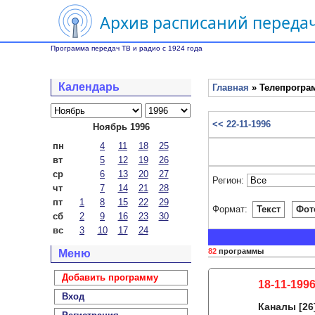
Архив расписаний передач
Программа передач ТВ и радио с 1924 года
Календарь
Главная
» Телепрограм
<< 22-11-1996
Ноябрь 1996
пн
4
11
18
25
вт
5
12
19
26
ср
6
13
20
27
Регион:
чт
7
14
21
28
пт
1
8
15
22
29
Формат:
Текст
Фот
сб
2
9
16
23
30
вс
3
10
17
24
82
программы
Меню
Добавить программу
18-11-1996
Вход
Каналы
[26