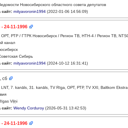
Ведомости Новосибирского областного совета депутатов
 сайт:
mityavoronin1994
(2022-01-06 14:56:09)
 - 24-11-1996
:
ОРТ, РТР / ГТРК Новосибирск / Регион ТВ, НТН-4 / Регион ТВ, NTS
ый канал
восибирск
Советская Сибирь
 сайт:
mityavoronin1994
(2024-10-12 16:31:41)
, сб
:
LNT, 7. kanāls, 31. kanāls, TV Rīga, ОРТ, РТР, TV XXI, Baltkom Ekstra
вия
Rīgas Viļņi
 сайт:
Wendy Corduroy
(2026-05-31 13:42:53)
 - 24-11-1996