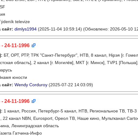
DSF
хия
Týdeník televize
 сайт:
dimlys1994
(2025-11-04 10:59:14)
(Обновлено: 2026-05-10 12
 - 24-11-1996
]
:
БТ, ОРТ, РТР, ТРК "Санкт-Петербург", НТВ, 8 канал, Нірэя [г. Гомел
тская область], 2 канал [г. Могилёв], МКТ [г. Минск], TVP1 [Польша
ларусь
Знамя юности
 сайт:
Wendy Corduroy
(2025-07-22 14:03:09)
 - 24-11-1996
]
:
1 канал, Россия, Петербург-5 канал, НТВ, Региональное ТВ, ТВ-3 
6, 22 канал NBN, Eurosport, Ореол ТВ, Наше кино, Мультканал Cart
чина, Ленинградская область
Газета Гатчина-Инфо