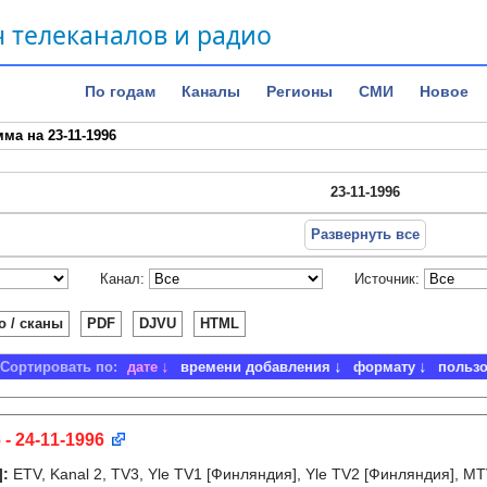
 телеканалов и радио
По годам
Каналы
Регионы
СМИ
Новое
ма на 23-11-1996
23-11-1996
Развернуть все
Канал:
Источник:
о / сканы
PDF
DJVU
HTML
Сортировать по:
дате
времени добавления
формату
польз
 - 24-11-1996
]
:
ETV, Kanal 2, TV3, Yle TV1 [Финляндия], Yle TV2 [Финляндия], MT