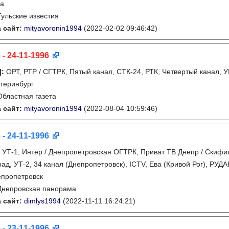
ла
Тульские известия
 сайт:
mityavoronin1994
(2022-02-02 09:46:42)
 - 24-11-1996
]
:
ОРТ, РТР / СГТРК, Пятый канал, СТК-24, РТК, Четвертый канал, У
теринбург
Областная газета
 сайт:
mityavoronin1994
(2022-08-04 10:59:46)
 - 24-11-1996
:
УТ-1, Интер / Днепропетровская ОГТРК, Приват ТВ Днепр / Скифия
рад, УТ-2, 34 канал (Днепропетровск), ICTV, Ева (Кривой Рог), РУД
пропетровск
Днепровская панорама
 сайт:
dimlys1994
(2022-11-11 16:24:21)
 - 23-11-1996