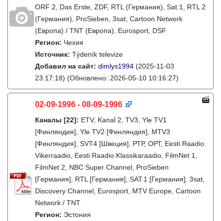
ORF 2, Das Erste, ZDF, RTL (Германия), Sat.1, RTL 2
(Германия), ProSieben, 3sat, Cartoon Network
(Европа) / TNT (Европа), Eurosport, DSF
Регион:
Чехия
Источник:
Týdeník televize
Добавил на сайт:
dimlys1994
(2025-11-03
23:17:18)
(Обновлено: 2026-05-10 10:16:27)
02-09-1996 - 08-09-1996
Каналы
[22]
:
ETV, Kanal 2, TV3, Yle TV1
[Финляндия], Yle TV2 [Финляндия], MTV3
[Финляндия], SVT4 [Швеция], РТР, ОРТ, Eesti Raadio
Vikerraadio, Eesti Raadio Klassikaraadio, FilmNet 1,
FilmNet 2, NBC Super Channel, ProSieben
[Германия], RTL [Германия], SAT.1 [Германия], 3sat,
Discovery Channel, Eurosport, MTV Europe, Cartoon
Network / TNT
Регион:
Эстония