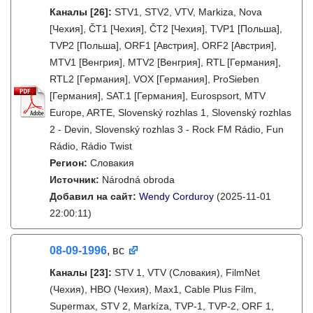
Каналы
[26]
:
STV1, STV2, VTV, Markiza, Nova
[Чехия], ČT1 [Чехия], ČT2 [Чехия], TVP1 [Польша],
TVP2 [Польша], ORF1 [Австрия], ORF2 [Австрия],
MTV1 [Венгрия], MTV2 [Венгрия], RTL [Германия],
RTL2 [Германия], VOX [Германия], ProSieben
[Германия], SAT.1 [Германия], Eurospsort, MTV
Europe, ARTE, Slovenský rozhlas 1, Slovenský rozhlas
2 - Devin, Slovenský rozhlas 3 - Rock FM Rádio, Fun
Rádio, Rádio Twist
Регион:
Словакия
Источник:
Národná obroda
Добавил на сайт:
Wendy Corduroy
(2025-11-01
22:00:11)
08-09-1996
, вс
Каналы
[23]
:
STV 1, VTV (Словакия), FilmNet
(Чехия), HBO (Чехия), Max1, Cable Plus Film,
Supermax, STV 2, Markíza, TVP-1, TVP-2, ORF 1,