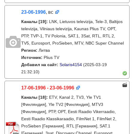
23-06-1996
, вс
Каналы
[19]
:
LNK, Lietuvos televizija, Tele-3, Baltijos
televizija, Vilniaus televizija, Kaunas Plius TV, ОРТ,
РТР, TVP-1, TV Polonia, SAT.1, 3Sat, RTL, RTL 2,
TV5, Eurosport, ProSieben, MTV, NBC Super Channel
Регион:
Литва
Источник:
Plius TV
Добавил на сайт:
Solaris4154
(2025-03-19
21:32:10)
17-06-1996 - 23-06-1996
Каналы
[18]
:
ETV, Kanal 2, TV3, Yle TV1
[Финляндия], Yle TV2 [Финляндия], MTV3
[Финляндия], РТР, ОРТ, Eesti Raadio Vikerraadio,
Eesti Raadio Klassikaraadio, FilmNet 1, FilmNet 2,
ProSieben [Германия], RTL [Германия], SAT.1
[Германия], 3sat, Discovery Channel, Eurosport