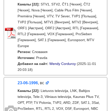
Каналы
[22]
:
STV1, STV2, ČT1 [Чехия], ČT2
[Чехия], Nova [Чехия], Cable Plus Film [Чехия],
Premiéra [Чехия], VTV, TV Sever, TVP1 [Польша],
TVP2 [Польша], MTV1 [Венгрия], MTV2 [Венгрия],
ORF1 [Австрия], ORF2 [Австрия], RTL [Германия],
RTL2 [Германия], VOX [Германия], ProSieben
[Германия], SAT.1 [Германия], Eurospsort, MTV
Europe
Регион:
Словакия
Источник:
Pravda
Добавил на сайт:
Wendy Corduroy
(2025-11-01
20:03:18)
23-06-1996
, вс
Каналы
[22]
:
Lietuvos televizija, LNK, Baltijos
televizija, Tele-3, Vilniaus televizija, Kaunas Plius TV,
ОРТ, РТР, TV Polonia, TVP2, ARD, ZDF, SAT.1, 3Sat,
ProSieben, RTL, RTL 2, VOX, DSF, Eurosport, NBC