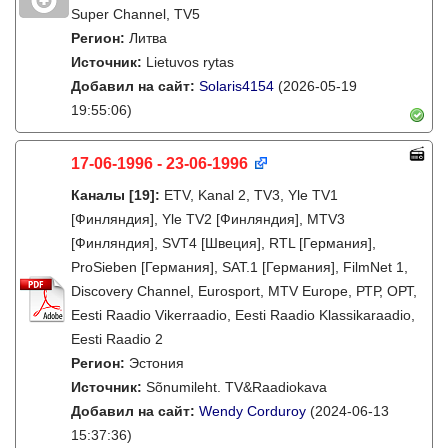
Super Channel, TV5
Регион:
Литва
Источник:
Lietuvos rytas
Добавил на сайт:
Solaris4154
(2026-05-19
19:55:06)
17-06-1996 - 23-06-1996
Каналы
[19]
:
ETV, Kanal 2, TV3, Yle TV1
[Финляндия], Yle TV2 [Финляндия], MTV3
[Финляндия], SVT4 [Швеция], RTL [Германия],
ProSieben [Германия], SAT.1 [Германия], FilmNet 1,
Discovery Channel, Eurosport, MTV Europe, РТР, ОРТ,
Eesti Raadio Vikerraadio, Eesti Raadio Klassikaraadio,
Eesti Raadio 2
Регион:
Эстония
Источник:
Sõnumileht. TV&Raadiokava
Добавил на сайт:
Wendy Corduroy
(2024-06-13
15:37:36)