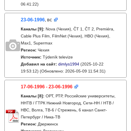
06:41:22)
23-06-1996
, вс
Каналы
[9]
:
Nova (Чехия), ČT 1, ČT 2, Premiéra,
Cable Plus Film, FilmNet (Чехия), HBO (Чехия),
Max1, Supermax
Регион:
Чехия
Источник:
Týdeník televize
Добавил на сайт:
dimlys1994
(2025-10-22
19:53:12)
(Обновлено: 2026-05-09 11:54:31)
17-06-1996 - 23-06-1996
Каналы
[8]
:
ОРТ, РТР, Российские университеты,
ННТВ / ГТРК Нижний Новгород, Сети-НН / НТВ /
НВС, Волга, ТВ-6 / Стрежень, 6 канал Санкт-
Петербург / Ника-ТВ
Регион:
Дзержинск