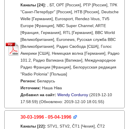
Каналы
[24]
:
, БТ, ОРТ [Россия], РТР [Россия], ТРК
"Санкт-Петербург" [Россия], НТВ [Россия], Deutsche
Welle [Германия], Eurosport, Rendez-Vous, TV5
Europe [Франция], NBC Super Channel, ARTE
[Франция, Германия], RTL [Германия], BBC World
[Великобритания], Euronews, Русская служба BBC
[Великобритания], Радио Свобода [США], Голос
Америки [США], Немецкая волна [Германия], Радио
101.2, Радио Ватикана [Ватикан], Международное
Радио Франции [Франция], Белорусская редакция
"Radio Polonia" [Польша]
Регион:
Беларусь
Источник:
Наша Ніва
Добавил на сайт:
Wendy Corduroy
(2019-12-10
17:58:59)
(Обновлено: 2019-12-10 18:01:55)
30-03-1996 - 05-04-1996
Каналы
[22]
:
STV1, STV2, ČT1 [Чехия], ČT2