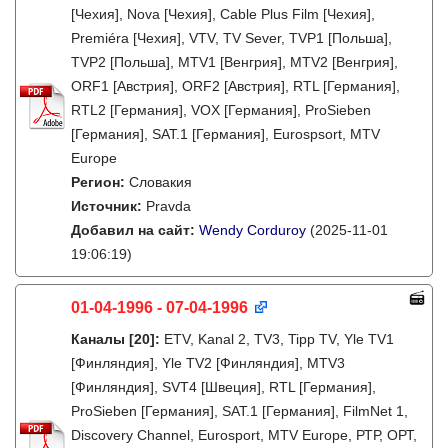
[Чехия], Nova [Чехия], Cable Plus Film [Чехия],
Premiéra [Чехия], VTV, TV Sever, TVP1 [Польша],
TVP2 [Польша], MTV1 [Венгрия], MTV2 [Венгрия],
ORF1 [Австрия], ORF2 [Австрия], RTL [Германия],
RTL2 [Германия], VOX [Германия], ProSieben
[Германия], SAT.1 [Германия], Eurospsort, MTV
Europe
Регион:
Словакия
Источник:
Pravda
Добавил на сайт:
Wendy Corduroy
(2025-11-01
19:06:19)
01-04-1996 - 07-04-1996
Каналы
[20]
:
ETV, Kanal 2, TV3, Tipp TV, Yle TV1
[Финляндия], Yle TV2 [Финляндия], MTV3
[Финляндия], SVT4 [Швеция], RTL [Германия],
ProSieben [Германия], SAT.1 [Германия], FilmNet 1,
Discovery Channel, Eurosport, MTV Europe, РТР, ОРТ,