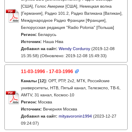
[США], Голос Америки [США], Немецкая волна
[Германия], Радио 101.2, Радио Ватикана [Ватикан],
Международное Радио Франции [Франция],
Белорусская редакция "Radio Polonia" [Польша]
Регион:
Беларусь
Источник:
Наша Ніва
Добавил на сайт:
Wendy Corduroy
(2019-12-08
15:35:58)
(Обновлено: 2019-12-08 15:49:33)
11-03-1996 - 17-03-1996
Каналы
[12]
:
ОРТ, РТР, 2х2, МТК, Российские
университеты, НТВ, Пятый канал, Телеэкспо, ТВ-6,
AMTV, 31 канал, Космос-10
Регион:
Москва
Источник:
Вечерняя Москва
Добавил на сайт:
mityavoronin1994
(2023-12-27
09:24:07)