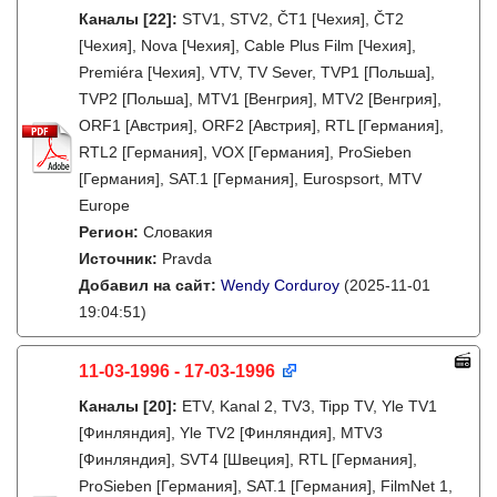
Каналы
[22]
:
STV1, STV2, ČT1 [Чехия], ČT2
[Чехия], Nova [Чехия], Cable Plus Film [Чехия],
Premiéra [Чехия], VTV, TV Sever, TVP1 [Польша],
TVP2 [Польша], MTV1 [Венгрия], MTV2 [Венгрия],
ORF1 [Австрия], ORF2 [Австрия], RTL [Германия],
RTL2 [Германия], VOX [Германия], ProSieben
[Германия], SAT.1 [Германия], Eurospsort, MTV
Europe
Регион:
Словакия
Источник:
Pravda
Добавил на сайт:
Wendy Corduroy
(2025-11-01
19:04:51)
11-03-1996 - 17-03-1996
Каналы
[20]
:
ETV, Kanal 2, TV3, Tipp TV, Yle TV1
[Финляндия], Yle TV2 [Финляндия], MTV3
[Финляндия], SVT4 [Швеция], RTL [Германия],
ProSieben [Германия], SAT.1 [Германия], FilmNet 1,