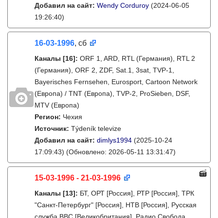
Добавил на сайт:
Wendy Corduroy
(2024-06-05
19:26:40)
16-03-1996
, сб
Каналы
[16]
:
ORF 1, ARD, RTL (Германия), RTL 2
(Германия), ORF 2, ZDF, Sat.1, 3sat, TVP-1,
Bayerisches Fernsehen, Eurosport, Cartoon Network
(Европа) / TNT (Европа), TVP-2, ProSieben, DSF,
MTV (Европа)
Регион:
Чехия
Источник:
Týdeník televize
Добавил на сайт:
dimlys1994
(2025-10-24
17:09:43)
(Обновлено: 2026-05-11 13:31:47)
15-03-1996 - 21-03-1996
Каналы
[13]
:
БТ, ОРТ [Россия], РТР [Россия], ТРК
"Санкт-Петербург" [Россия], НТВ [Россия], Русская
служба BBC [Великобритания], Радио Свобода