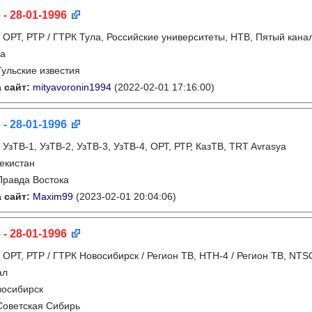
 - 28-01-1996
:
ОРТ, РТР / ГТРК Тула, Российские университеты, НТВ, Пятый кана
ла
Тульские известия
 сайт:
mityavoronin1994
(2022-02-01 17:16:00)
 - 28-01-1996
:
УзТВ-1, УзТВ-2, УзТВ-3, УзТВ-4, ОРТ, РТР, КазТВ, TRT Avrasya
екистан
Правда Востока
 сайт:
Maxim99
(2023-02-01 20:04:06)
 - 28-01-1996
:
ОРТ, РТР / ГТРК Новосибирск / Регион ТВ, НТН-4 / Регион ТВ, NTS
ал
восибирск
Советская Сибирь