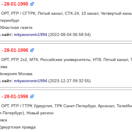
 - 28-01-1996
:
ОРТ, РТР / СГТРК, Пятый канал, СТК-24, 10 канал, Четвертый кана
теринбург
Областная газета
 сайт:
mityavoronin1994
(2022-08-04 06:58:54)
 - 28-01-1996
:
ОРТ, РТР, 2х2, МТК, Российские университеты, НТВ, Пятый канал, 
сква
Вечерняя Москва
 сайт:
mityavoronin1994
(2023-12-27 09:32:55)
 - 28-01-1996
:
ОРТ, РТР / ГТРК Удмуртия, ТРК Санкт-Петербург, Арсенал, ТелеИн
т-Петербург), Новый регион
евск
Удмуртская правда