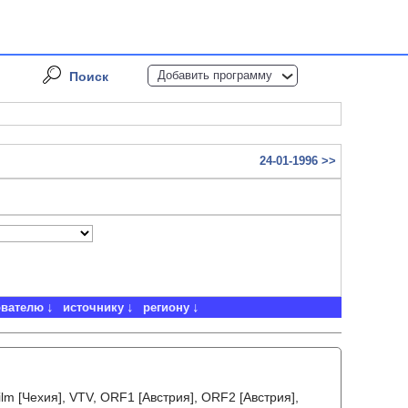
Добавить программу
Поиск
24-01-1996 >>
ователю
источнику
региону
ilm [Чехия], VTV, ORF1 [Австрия], ORF2 [Австрия],