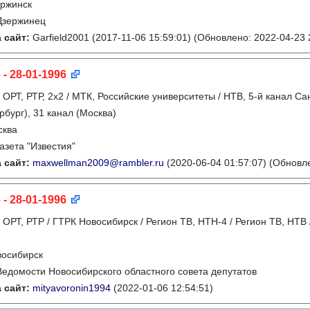
ржинск
Дзержинец
 сайт:
Garfield2001
(2017-11-06 15:59:01)
(Обновлено: 2022-04-23 
 - 28-01-1996
:
ОРТ, РТР, 2х2 / МТК, Российские университеты / НТВ, 5-й канал Са
рбург), 31 канал (Москва)
сква
газета "Известия"
 сайт:
maxwellman2009@rambler.ru
(2020-06-04 01:57:07)
(Обновле
 - 28-01-1996
:
ОРТ, РТР / ГТРК Новосибирск / Регион ТВ, НТН-4 / Регион ТВ, НТВ
восибирск
Ведомости Новосибирского областного совета депутатов
 сайт:
mityavoronin1994
(2022-01-06 12:54:51)