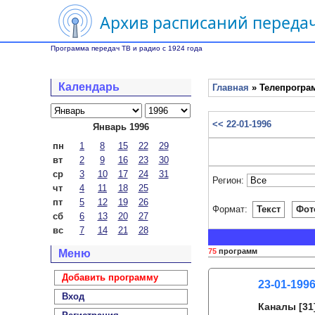
Архив расписаний передач
Программа передач ТВ и радио с 1924 года
Календарь
Главная
» Телепрограм
<< 22-01-1996
Январь 1996
пн
1
8
15
22
29
вт
2
9
16
23
30
ср
3
10
17
24
31
Регион:
чт
4
11
18
25
пт
5
12
19
26
Формат:
Текст
Фот
сб
6
13
20
27
вс
7
14
21
28
75
программ
Меню
Добавить программу
23-01-199
Вход
Каналы
[31