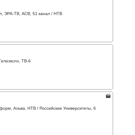
л, ЭРА-ТВ, АСВ, 51 канал / НТВ
Телеэкспо, ТВ-6
форм, Альва, НТВ / Российские Университеты, 6