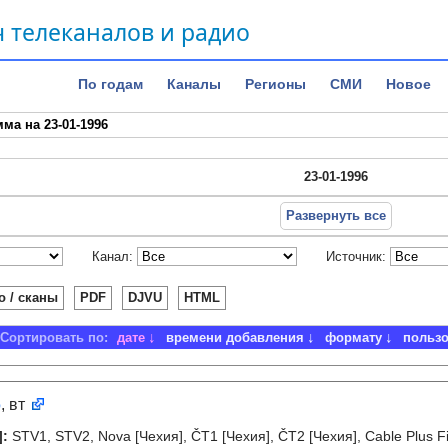
 телеканалов и радио
По годам
Каналы
Регионы
СМИ
Новое
ма на 23-01-1996
23-01-1996
Развернуть все
Канал:
Источник:
о / сканы
PDF
DJVU
HTML
Сортировать по:
дате
времени добавления
формату
польз
6
, вт
]
:
STV1, STV2, Nova [Чехия], ČT1 [Чехия], ČT2 [Чехия], Cable Plus F