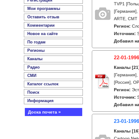
Регистрация
TVP1 [Польш
Мои программы
[Германия],
Оставить отзыв
ARTE, CMT E
Комментарии
Регион:
Сл
Источник:
Новое на сайте
Добавил на
По годам
Регионы
22-01-1996
Каналы
Радио
Каналы
[21
[Германия],
СМИ
[Россия], ОР
Каталог ссылок
Регион:
Эс
Поиск
Источник:
Информация
Добавил на
Доска почета »
23-01-199
Каналы
[16
Cartoon Net