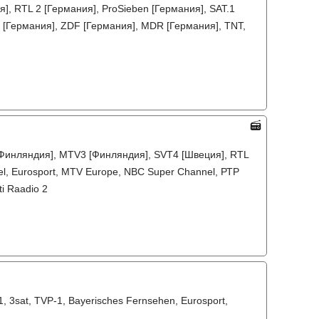
], RTL 2 [Германия], ProSieben [Германия], SAT.1
D [Германия], ZDF [Германия], MDR [Германия], TNT,
2 [Финляндия], MTV3 [Финляндия], SVT4 [Швеция], RTL
el, Eurosport, MTV Europe, NBC Super Channel, РТР
ti Raadio 2
 3sat, TVP-1, Bayerisches Fernsehen, Eurosport,