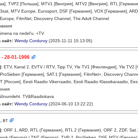
а], TVP2 [Польша], MTV1 [Венгрия], MTV2 [Венгрия], RTL [Германия
 3sat, MTV Europe, Eurosport, DSF [Германия], VOX [Германия], AR
urope, FilmNet, Discovery Channel, The Adult Channel
овакия
Smena na nedel'u. +TV
 сайт:
Wendy Corduroy
(2025-11-11 15:13:05)
 - 28-01-1996
]
:
ETV, Kanal 2, EVTV / RTV, Tipp TV, Yle TV1 [Финляндия], Yle TV
 ProSieben [Германия], SAT.1 [Германия], FilmNet+, Discovery Chann
Т [Россия], Eesti Raadio Vikerraadio, Eesti Raadio Klassikaraadio, Ees
тония
Sõnumileht. TV&Raadiokava
 сайт:
Wendy Corduroy
(2024-06-10 13:22:22)
6
, вт
]
:
ORF 1, ARD, RTL (Германия), RTL 2 (Германия), ORF 2, ZDF, Sat.1,
work (Европа) / TNT (Европа), TVP-2, ProSieben, DSF, MTV (Европа)