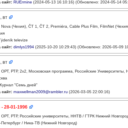
 сайт:
RUErmine
(2024-05-13 16:10:16)
(Обновлено: 2024-05-14 05:
6
, вт
:
Nova (Чехия), ČT 1, ČT 2, Premiéra, Cable Plus Film, FilmNet (Чех
хия
Týdeník televize
 сайт:
dimlys1994
(2025-10-20 10:29:43)
(Обновлено: 2026-05-09 10
6
, вт
:
ОРТ, РТР, 2x2, Московская программа, Российские Университеты, Н
сква
Журнал "Семь дней"
 сайт:
maxwellman2009@rambler.ru
(2026-03-05 22:00:16)
 - 28-01-1996
:
ОРТ, РТР, Российские университеты, ННТВ / ГТРК Нижний Новгород,
-Петербург / Ника-ТВ (Нижний Новгород)