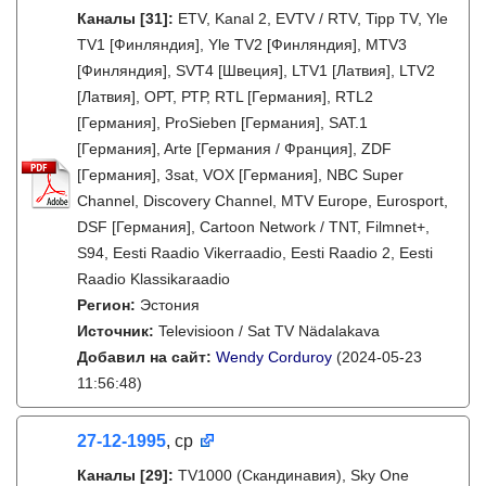
Каналы
[31]
:
ETV, Kanal 2, EVTV / RTV, Tipp TV, Yle
TV1 [Финляндия], Yle TV2 [Финляндия], MTV3
[Финляндия], SVT4 [Швеция], LTV1 [Латвия], LTV2
[Латвия], ОРТ, РТР, RTL [Германия], RTL2
[Германия], ProSieben [Германия], SAT.1
[Германия], Arte [Германия / Франция], ZDF
[Германия], 3sat, VOX [Германия], NBC Super
Channel, Discovery Channel, MTV Europe, Eurosport,
DSF [Германия], Cartoon Network / TNT, Filmnet+,
S94, Eesti Raadio Vikerraadio, Eesti Raadio 2, Eesti
Raadio Klassikaraadio
Регион:
Эстония
Источник:
Televisioon / Sat TV Nädalakava
Добавил на сайт:
Wendy Corduroy
(2024-05-23
11:56:48)
27-12-1995
, ср
Каналы
[29]
:
TV1000 (Скандинавия), Sky One