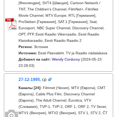
[Финляндия], SVT4 [Швеция], Cartoon Network /
TNT, The Children's Channel, FilmNet+, FilmNet
Movie Channel, MTV Europe, RTL [Германия],
ProSieben [Германия], SAT.1 [Германия], 3sat,
Eurosport, NBC Super Channel, Discovery Channel,
ОРТ, РТР, Eesti Raadio Vikerraadio, Eesti Raadio
Klassikaraadio, Eesti Raadio Raadio 2
Регион:
Эстония
Источник:
Eesti Päevaleht. TV ja Raadio nädalakava
Добавил на сайт:
Wendy Corduroy
(2024-05-23
23:28:03)
27-12-1995
, ср
Каналы
[24]
:
Filmnet (Чехия), MTV (Европа), CMT
(Европа), Cable Plus Film, Discovery Channel
(Европа), The Adult Channel, Eurotica, VTV
(Словакия), TVP-1, TVP-2, ORF 1, ORF 2, TV Sever,
MTV1 (Венгрия), MTV2 (Венгрия), STV 1, STV 2, ČT