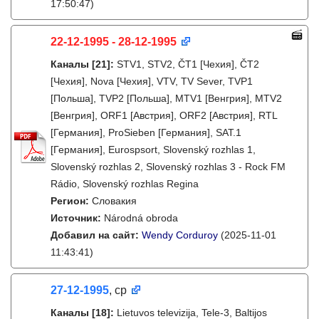
17:50:47)
22-12-1995 - 28-12-1995
Каналы
[21]
:
STV1, STV2, ČT1 [Чехия], ČT2
[Чехия], Nova [Чехия], VTV, TV Sever, TVP1
[Польша], TVP2 [Польша], MTV1 [Венгрия], MTV2
[Венгрия], ORF1 [Австрия], ORF2 [Австрия], RTL
[Германия], ProSieben [Германия], SAT.1
[Германия], Eurospsort, Slovenský rozhlas 1,
Slovenský rozhlas 2, Slovenský rozhlas 3 - Rock FM
Rádio, Slovenský rozhlas Regina
Регион:
Словакия
Источник:
Národná obroda
Добавил на сайт:
Wendy Corduroy
(2025-11-01
11:43:41)
27-12-1995
, ср
Каналы
[18]
:
Lietuvos televizija, Tele-3, Baltijos