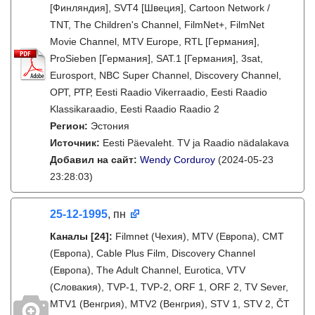
[Финляндия], SVT4 [Швеция], Cartoon Network /
TNT, The Children's Channel, FilmNet+, FilmNet
Movie Channel, MTV Europe, RTL [Германия],
ProSieben [Германия], SAT.1 [Германия], 3sat,
Eurosport, NBC Super Channel, Discovery Channel,
ОРТ, РТР, Eesti Raadio Vikerraadio, Eesti Raadio
Klassikaraadio, Eesti Raadio Raadio 2
Регион:
Эстония
Источник:
Eesti Päevaleht. TV ja Raadio nädalakava
Добавил на сайт:
Wendy Corduroy
(2024-05-23
23:28:03)
25-12-1995
, пн
Каналы
[24]
:
Filmnet (Чехия), MTV (Европа), CMT
(Европа), Cable Plus Film, Discovery Channel
(Европа), The Adult Channel, Eurotica, VTV
(Словакия), TVP-1, TVP-2, ORF 1, ORF 2, TV Sever,
MTV1 (Венгрия), MTV2 (Венгрия), STV 1, STV 2, ČT