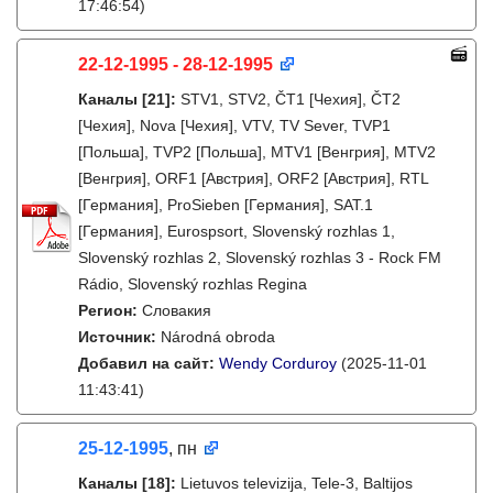
17:46:54)
22-12-1995 - 28-12-1995
Каналы
[21]
:
STV1, STV2, ČT1 [Чехия], ČT2
[Чехия], Nova [Чехия], VTV, TV Sever, TVP1
[Польша], TVP2 [Польша], MTV1 [Венгрия], MTV2
[Венгрия], ORF1 [Австрия], ORF2 [Австрия], RTL
[Германия], ProSieben [Германия], SAT.1
[Германия], Eurospsort, Slovenský rozhlas 1,
Slovenský rozhlas 2, Slovenský rozhlas 3 - Rock FM
Rádio, Slovenský rozhlas Regina
Регион:
Словакия
Источник:
Národná obroda
Добавил на сайт:
Wendy Corduroy
(2025-11-01
11:43:41)
25-12-1995
, пн
Каналы
[18]
:
Lietuvos televizija, Tele-3, Baltijos