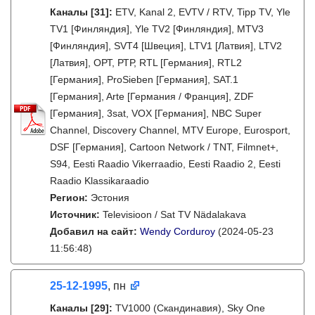
Каналы
[31]
:
ETV, Kanal 2, EVTV / RTV, Tipp TV, Yle
TV1 [Финляндия], Yle TV2 [Финляндия], MTV3
[Финляндия], SVT4 [Швеция], LTV1 [Латвия], LTV2
[Латвия], ОРТ, РТР, RTL [Германия], RTL2
[Германия], ProSieben [Германия], SAT.1
[Германия], Arte [Германия / Франция], ZDF
[Германия], 3sat, VOX [Германия], NBC Super
Channel, Discovery Channel, MTV Europe, Eurosport,
DSF [Германия], Cartoon Network / TNT, Filmnet+,
S94, Eesti Raadio Vikerraadio, Eesti Raadio 2, Eesti
Raadio Klassikaraadio
Регион:
Эстония
Источник:
Televisioon / Sat TV Nädalakava
Добавил на сайт:
Wendy Corduroy
(2024-05-23
11:56:48)
25-12-1995
, пн
Каналы
[29]
:
TV1000 (Скандинавия), Sky One