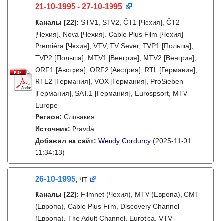
21-10-1995 - 27-10-1995
Каналы
[22]
:
STV1, STV2, ČT1 [Чехия], ČT2
[Чехия], Nova [Чехия], Cable Plus Film [Чехия],
Premiéra [Чехия], VTV, TV Sever, TVP1 [Польша],
TVP2 [Польша], MTV1 [Венгрия], MTV2 [Венгрия],
ORF1 [Австрия], ORF2 [Австрия], RTL [Германия],
RTL2 [Германия], VOX [Германия], ProSieben
[Германия], SAT.1 [Германия], Eurospsort, MTV
Europe
Регион:
Словакия
Источник:
Pravda
Добавил на сайт:
Wendy Corduroy
(2025-11-01
11:34:13)
26-10-1995
, чт
Каналы
[22]
:
Filmnet (Чехия), MTV (Европа), CMT
(Европа), Cable Plus Film, Discovery Channel
(Европа), The Adult Channel, Eurotica, VTV