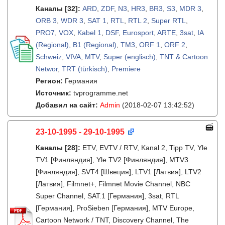
Каналы
[32]
:
ARD
,
ZDF
,
N3
,
HR3
,
BR3
,
S3
,
MDR 3
,
ORB 3
,
WDR 3
,
SAT 1
,
RTL
,
RTL 2
,
Super RTL
,
PRO7
,
VOX
,
Kabel 1
,
DSF
,
Eurosport
,
ARTE
,
3sat
,
IA
(Regional)
,
B1 (Regional)
,
TM3
,
ORF 1
,
ORF 2
,
Schweiz
,
VIVA
,
MTV
,
Super (englisch)
,
TNT & Cartoon
Networ
,
TRT (türkisch)
,
Premiere
Регион:
Германия
Источник:
tvprogramme.net
Добавил на сайт:
Admin
(2018-02-07 13:42:52)
23-10-1995 - 29-10-1995
Каналы
[28]
:
ETV, EVTV / RTV, Kanal 2, Tipp TV, Yle
TV1 [Финляндия], Yle TV2 [Финляндия], MTV3
[Финляндия], SVT4 [Швеция], LTV1 [Латвия], LTV2
[Латвия], Filmnet+, Filmnet Movie Channel, NBC
Super Channel, SAT.1 [Германия], 3sat, RTL
[Германия], ProSieben [Германия], MTV Europe,
Cartoon Network / TNT, Discovery Channel, The