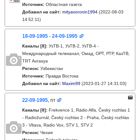
Источник:
Областная газета
Добавил на сайт:
mityavoronin1994
(2022-08-03
14:52:11)
18-09-1995 - 24-09-1995
Каналы
[8]
:
УзТВ-1, УзТВ-2, УзТВ-4 -
Международный телеканал, Омад, ОРТ, РТР, КазТВ,
TRT Avrasya
Регион:
Узбекистан
Источник:
Правда Востока
Добавил на сайт:
Maxim99
(2023-01-27 14:31:03)
22-09-1995
, пт
Каналы
[8]
:
Frekvence 1, Rádio Alfa, Český rozhlas 1
- Radiožurnál, Český rozhlas 2 - Praha, Český rozhlas
3 - Vltava, Radio Vox, STV 1, STV 2
Регион:
Чехия