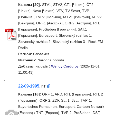
Каналы
[20]
:
STV1, STV2, ČT1 [Чехия], ČT2
[Чехия], Nova [Чехия], VTV, TV Sever, TVP1
[Польша], TVP2 [Польша], MTV1 [Венгрия], MTV2
[Венгрия], ORF1 [Австрия], ORF2 [Австрия], RTL
[Германия], ProSieben [Германия], SAT.1
[Германия], Eurospsort, Slovenský rozhlas 1,
Slovenský rozhlas 2, Slovenský rozhlas 3 - Rock FM
Rádio
Регион:
Словакия
Источник:
Národná obroda
Добавил на сайт:
Wendy Corduroy
(2025-11-01
11:00:43)
22-09-1995
, пт
Каналы
[16]
:
ORF 1, ARD, RTL (Германия), RTL 2
(Германия), ORF 2, ZDF, Sat.1, 3sat, TVP-1,
Bayerisches Fernsehen, Eurosport, Cartoon Network
(Европа) / TNT (Европа), TVP-2, ProSieben, DSF,