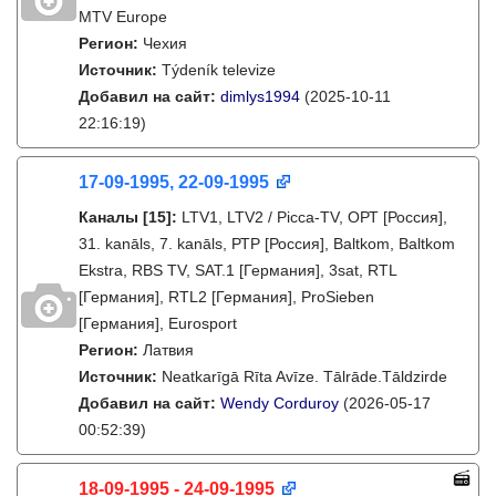
MTV Europe
Регион:
Чехия
Источник:
Týdeník televize
Добавил на сайт:
dimlys1994
(2025-10-11
22:16:19)
17-09-1995, 22-09-1995
Каналы
[15]
:
LTV1, LTV2 / Picca-TV, ОРТ [Россия],
31. kanāls, 7. kanāls, РТР [Россия], Baltkom, Baltkom
Ekstra, RBS TV, SAT.1 [Германия], 3sat, RTL
[Германия], RTL2 [Германия], ProSieben
[Германия], Eurosport
Регион:
Латвия
Источник:
Neatkarīgā Rīta Avīze. Tālrāde.Tāldzirde
Добавил на сайт:
Wendy Corduroy
(2026-05-17
00:52:39)
18-09-1995 - 24-09-1995