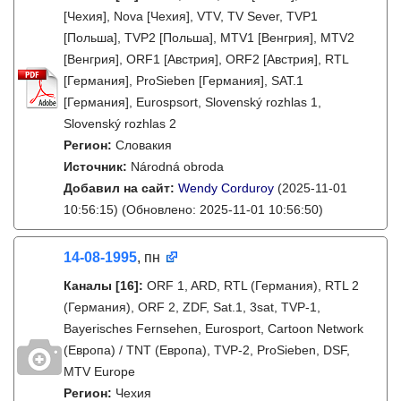
[Чехия], Nova [Чехия], VTV, TV Sever, TVP1
[Польша], TVP2 [Польша], MTV1 [Венгрия], MTV2
[Венгрия], ORF1 [Австрия], ORF2 [Австрия], RTL
[Германия], ProSieben [Германия], SAT.1
[Германия], Eurospsort, Slovenský rozhlas 1,
Slovenský rozhlas 2
Регион:
Словакия
Источник:
Národná obroda
Добавил на сайт:
Wendy Corduroy
(2025-11-01
10:56:15)
(Обновлено: 2025-11-01 10:56:50)
14-08-1995
, пн
Каналы
[16]
:
ORF 1, ARD, RTL (Германия), RTL 2
(Германия), ORF 2, ZDF, Sat.1, 3sat, TVP-1,
Bayerisches Fernsehen, Eurosport, Cartoon Network
(Европа) / TNT (Европа), TVP-2, ProSieben, DSF,
MTV Europe
Регион:
Чехия