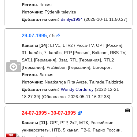
Регион:
Чехия
Источник:
Týdeník televize
Добавил на сайт:
dimlys1994
(2025-10-11 11:50:27)
29-07-1995
, сб
Каналы
[14]
:
LTV1, LTV2 / Picca-TV, ОРТ [Россия],
31. kanāls, 7. kanāls, РТР [Россия], Baltcom, RBS TV,
SAT.1 [Германия], 3sat, RTL [Германия], RTL2
[Германия], ProSieben [Германия], Eurosport
Регион:
Латвия
Источник:
Neatkarīgā Rīta Avīze. Tālrāde.Tāldzirde
Добавил на сайт:
Wendy Corduroy
(2022-12-21
18:27:39)
(Обновлено: 2026-05-11 16:32:33)
24-07-1995 - 30-07-1995
Каналы
[11]
:
ОРТ, РТР, 2х2, МТК, Российские
университеты, НТВ, 5 канал, ТВ-6, Радио России,