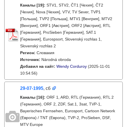
Каналы
[19]
:
STV1, STV2, ČT1 [Чехия], ČT2
[Чехия], Nova [Чехия], VTV, TV Sever, TVP1
[Польша], TVP2 [Польша], MTV1 [Венгрия], MTV2
[Венгрия], ORF1 [Австрия], ORF2 [Австрия], RTL
[Германия], ProSieben [Германия], SAT.1
[Германия], Eurospsort, Slovenský rozhlas 1,
Slovenský rozhlas 2
Регион:
Словакия
Источник:
Národná obroda
Добавил на сайт:
Wendy Corduroy
(2025-11-01
10:54:56)
29-07-1995
, сб
Каналы
[16]
:
ORF 1, ARD, RTL (Германия), RTL 2
(Германия), ORF 2, ZDF, Sat.1, 3sat, TVP-1,
Bayerisches Fernsehen, Eurosport, Cartoon Network
(Европа) / TNT (Европа), TVP-2, ProSieben, DSF,
MTV Europe