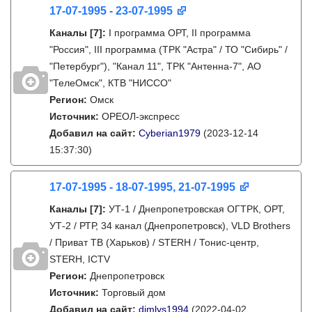
17-07-1995 - 23-07-1995
Каналы
[7]
:
I программа ОРТ, II программа
"Россия", III программа (ТРК "Астра" / ТО "Сибирь" /
"Петербург"), "Канал 11", ТРК "Антенна-7", АО
"ТелеОмск", КТВ "НИССО"
Регион:
Омск
Источник:
ОРЕОЛ-экспресс
Добавил на сайт:
Cyberian1979
(2023-12-14
15:37:30)
17-07-1995 - 18-07-1995, 21-07-1995
Каналы
[7]
:
УТ-1 / Днепропетровская ОГТРК, ОРТ,
УТ-2 / РТР, 34 канал (Днепропетровск), VLD Brothers
/ Приват ТВ (Харьков) / STERH / Тонис-центр,
STERH, ICTV
Регион:
Днепропетровск
Источник:
Торговый дом
Добавил на сайт:
dimlys1994
(2022-04-02