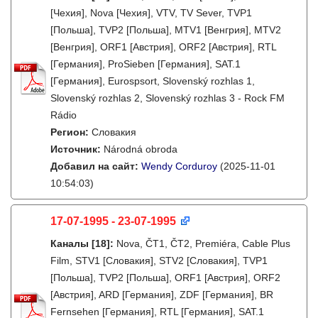
[Чехия], Nova [Чехия], VTV, TV Sever, TVP1
[Польша], TVP2 [Польша], MTV1 [Венгрия], MTV2
[Венгрия], ORF1 [Австрия], ORF2 [Австрия], RTL
[Германия], ProSieben [Германия], SAT.1
[Германия], Eurospsort, Slovenský rozhlas 1,
Slovenský rozhlas 2, Slovenský rozhlas 3 - Rock FM
Rádio
Регион:
Словакия
Источник:
Národná obroda
Добавил на сайт:
Wendy Corduroy
(2025-11-01
10:54:03)
17-07-1995 - 23-07-1995
Каналы
[18]
:
Nova, ČT1, ČT2, Premiéra, Cable Plus
Film, STV1 [Словакия], STV2 [Словакия], TVP1
[Польша], TVP2 [Польша], ORF1 [Австрия], ORF2
[Австрия], ARD [Германия], ZDF [Германия], BR
Fernsehen [Германия], RTL [Германия], SAT.1