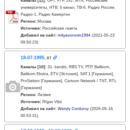
Каналы
[11]
:
ОРТ, РТР, 2х2, МТК, Российские
университеты, НТВ, 5 канал, ТВ-6, Радио России,
Радио-1, Радио Камертон
Регион:
Москва
Источник:
Российская газета
Добавил на сайт:
mityavoronin1994
(2021-05-23
09:50:23)
18-07-1995
, вт
Каналы
[10]
:
31. kanāls, RBS TV, РТР, Baltkom,
Baltkom Ekstra, ETV [Эстония], SAT.1 [Германия],
ProSieben [Германия], Cartoon Network / TNT, RTL
[Германия]
Регион:
Латвия
Источник:
Rīgas Viļņi
Добавил на сайт:
Wendy Corduroy
(2026-05-16
00:53:31)