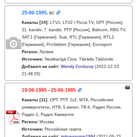
25-06-1995
, вс
Каналы
[14]
:
LTV1, LTV2 / Picca-TV, ОРТ [Россия],
31. kanāls, 7. kanāls, РТР [Россия], Baltcom, RBS TV,
SAT.1 [Германия], 3sat, RTL [Германия], RTL2
[Германия], ProSieben [Германия], Eurosport
Регион:
Латвия
Источник:
Neatkarīgā Cīņa. Tālrāde.Tāldzirde
Добавил на сайт:
Wendy Corduroy
(2022-12-23
21:48:29)
19-06-1995 - 25-06-1995
Каналы
[11]
:
ОРТ, РТР, 2х2, МТК, Российские
университеты, НТВ, 5 канал, ТВ-6, Радио России,
Радио-1, Радио Камертон
Регион:
Москва
Источник:
Российская газета
Добавил на сайт:
mityavoronin1994
(2021-05-23