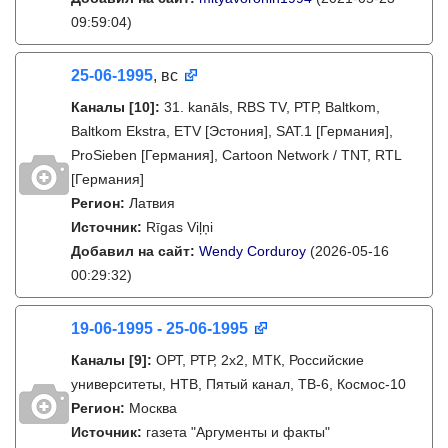
09:59:04)
25-06-1995
, вс
Каналы
[10]
:
31. kanāls, RBS TV, РТР, Baltkom,
Baltkom Ekstra, ETV [Эстония], SAT.1 [Германия],
ProSieben [Германия], Cartoon Network / TNT, RTL
[Германия]
Регион:
Латвия
Источник:
Rīgas Viļņi
Добавил на сайт:
Wendy Corduroy
(2026-05-16
00:29:32)
19-06-1995 - 25-06-1995
Каналы
[9]
:
ОРТ, РТР, 2х2, МТК, Российские
университеты, НТВ, Пятый канал, ТВ-6, Космос-10
Регион:
Москва
Источник:
газета "Аргументы и факты"