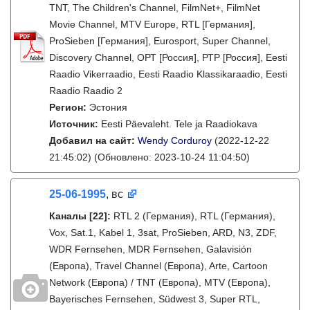
TNT, The Children's Channel, FilmNet+, FilmNet
Movie Channel, MTV Europe, RTL [Германия],
ProSieben [Германия], Eurosport, Super Channel,
Discovery Channel, ОРТ [Россия], РТР [Россия], Eesti
Raadio Vikerraadio, Eesti Raadio Klassikaraadio, Eesti
Raadio Raadio 2
Регион:
Эстония
Источник:
Eesti Päevaleht. Tele ja Raadiokava
Добавил на сайт:
Wendy Corduroy
(2022-12-22
21:45:02)
(Обновлено: 2023-10-24 11:04:50)
25-06-1995
, вс
Каналы
[22]
:
RTL 2 (Германия), RTL (Германия),
Vox, Sat.1, Kabel 1, 3sat, ProSieben, ARD, N3, ZDF,
WDR Fernsehen, MDR Fernsehen, Galavisión
(Европа), Travel Channel (Европа), Arte, Cartoon
Network (Европа) / TNT (Европа), MTV (Европа),
Bayerisches Fernsehen, Südwest 3, Super RTL,