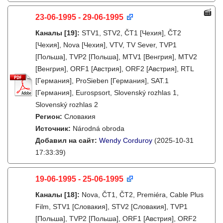
23-06-1995 - 29-06-1995
Каналы
[19]
:
STV1, STV2, ČT1 [Чехия], ČT2
[Чехия], Nova [Чехия], VTV, TV Sever, TVP1
[Польша], TVP2 [Польша], MTV1 [Венгрия], MTV2
[Венгрия], ORF1 [Австрия], ORF2 [Австрия], RTL
[Германия], ProSieben [Германия], SAT.1
[Германия], Eurospsort, Slovenský rozhlas 1,
Slovenský rozhlas 2
Регион:
Словакия
Источник:
Národná obroda
Добавил на сайт:
Wendy Corduroy
(2025-10-31
17:33:39)
19-06-1995 - 25-06-1995
Каналы
[18]
:
Nova, ČT1, ČT2, Premiéra, Cable Plus
Film, STV1 [Словакия], STV2 [Словакия], TVP1
[Польша], TVP2 [Польша], ORF1 [Австрия], ORF2