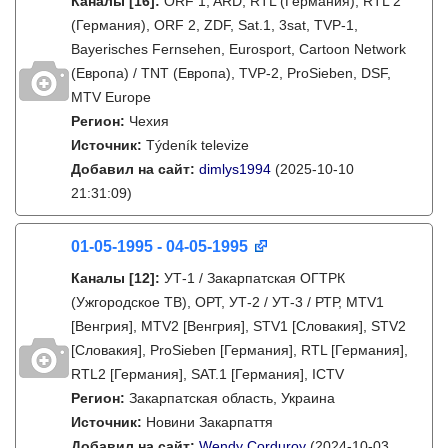
Каналы
[16]
:
ORF 1, ARD, RTL (Германия), RTL 2
(Германия), ORF 2, ZDF, Sat.1, 3sat, TVP-1,
Bayerisches Fernsehen, Eurosport, Cartoon Network
(Европа) / TNT (Европа), TVP-2, ProSieben, DSF,
MTV Europe
Регион:
Чехия
Источник:
Týdeník televize
Добавил на сайт:
dimlys1994
(2025-10-10
21:31:09)
01-05-1995 - 04-05-1995
Каналы
[12]
:
УТ-1 / Закарпатская ОГТРК
(Ужгородское ТВ), ОРТ, УТ-2 / УТ-3 / РТР, MTV1
[Венгрия], MTV2 [Венгрия], STV1 [Словакия], STV2
[Словакия], ProSieben [Германия], RTL [Германия],
RTL2 [Германия], SAT.1 [Германия], ICTV
Регион:
Закарпатская область, Украина
Источник:
Новини Закарпаття
Добавил на сайт:
Wendy Corduroy
(2024-10-03