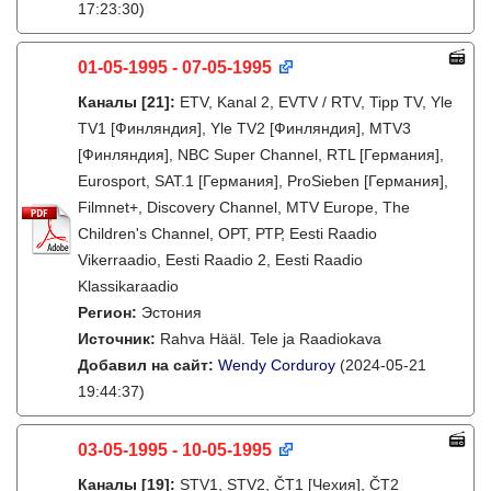
17:23:30)
01-05-1995 - 07-05-1995
Каналы
[21]
:
ETV, Kanal 2, EVTV / RTV, Tipp TV, Yle
TV1 [Финляндия], Yle TV2 [Финляндия], MTV3
[Финляндия], NBC Super Channel, RTL [Германия],
Eurosport, SAT.1 [Германия], ProSieben [Германия],
Filmnet+, Discovery Channel, MTV Europe, The
Children's Channel, ОРТ, РТР, Eesti Raadio
Vikerraadio, Eesti Raadio 2, Eesti Raadio
Klassikaraadio
Регион:
Эстония
Источник:
Rahva Hääl. Tele ja Raadiokava
Добавил на сайт:
Wendy Corduroy
(2024-05-21
19:44:37)
03-05-1995 - 10-05-1995
Каналы
[19]
:
STV1, STV2, ČT1 [Чехия], ČT2