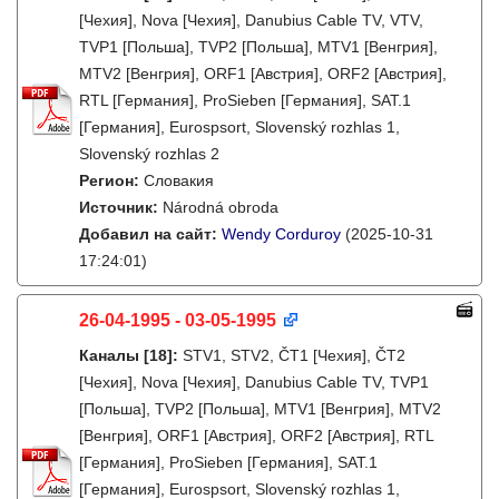
[Чехия], Nova [Чехия], Danubius Cable TV, VTV,
TVP1 [Польша], TVP2 [Польша], MTV1 [Венгрия],
MTV2 [Венгрия], ORF1 [Австрия], ORF2 [Австрия],
RTL [Германия], ProSieben [Германия], SAT.1
[Германия], Eurospsort, Slovenský rozhlas 1,
Slovenský rozhlas 2
Регион:
Словакия
Источник:
Národná obroda
Добавил на сайт:
Wendy Corduroy
(2025-10-31
17:24:01)
26-04-1995 - 03-05-1995
Каналы
[18]
:
STV1, STV2, ČT1 [Чехия], ČT2
[Чехия], Nova [Чехия], Danubius Cable TV, TVP1
[Польша], TVP2 [Польша], MTV1 [Венгрия], MTV2
[Венгрия], ORF1 [Австрия], ORF2 [Австрия], RTL
[Германия], ProSieben [Германия], SAT.1
[Германия], Eurospsort, Slovenský rozhlas 1,