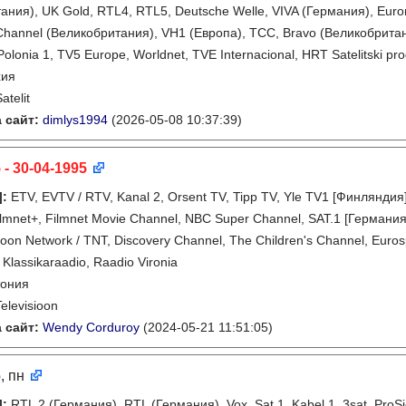
ния), UK Gold, RTL4, RTL5, Deutsche Welle, VIVA (Германия), Eurone
Channel (Великобритания), VH1 (Европа), TCC, Bravo (Великобритани
Polonia 1, TV5 Europe, Worldnet, TVE Internacional, HRT Satelitski pr
хия
atelit
 сайт:
dimlys1994
(2026-05-08 10:37:39)
 - 30-04-1995
]
:
ETV, EVTV / RTV, Kanal 2, Orsent TV, Tipp TV, Yle TV1 [Финлянди
ilmnet+, Filmnet Movie Channel, NBC Super Channel, SAT.1 [Германия
oon Network / TNT, Discovery Channel, The Children's Channel, Eurospo
 Klassikaraadio, Raadio Vironia
тония
Televisioon
 сайт:
Wendy Corduroy
(2024-05-21 11:51:05)
5
, пн
]
:
RTL 2 (Германия), RTL (Германия), Vox, Sat.1, Kabel 1, 3sat, Pr