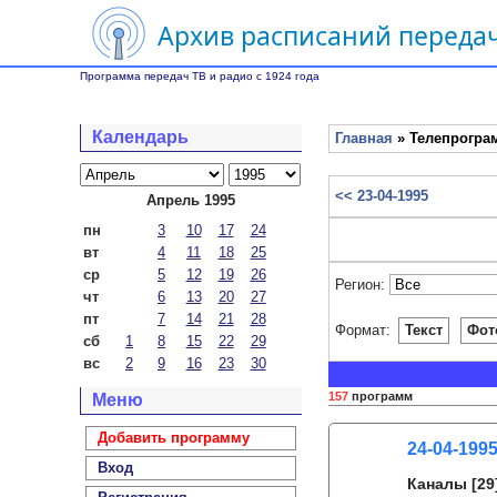
Архив расписаний передач
Программа передач ТВ и радио с 1924 года
Календарь
Главная
» Телепрограм
<< 23-04-1995
Апрель 1995
пн
3
10
17
24
вт
4
11
18
25
ср
5
12
19
26
Регион:
чт
6
13
20
27
пт
7
14
21
28
Формат:
Текст
Фот
сб
1
8
15
22
29
вс
2
9
16
23
30
157
программ
Меню
Добавить программу
24-04-199
Вход
Каналы
[29