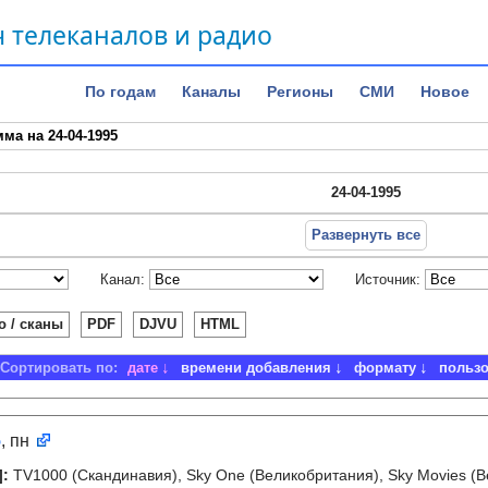
 телеканалов и радио
По годам
Каналы
Регионы
СМИ
Новое
ма на 24-04-1995
24-04-1995
Развернуть все
Канал:
Источник:
о / сканы
PDF
DJVU
HTML
Сортировать по:
дате
времени добавления
формату
польз
5
, пн
]
:
TV1000 (Скандинавия), Sky One (Великобритания), Sky Movies (В