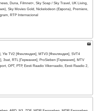
ws, Duna, Filmnet+, Sky Soap / Sky Travel, UK Living,
я), Sky Movies Gold, Nickelodeon (Европа), Premiere,
ogram, RTP Internacional
я], Yle TV2 [Финляндия], MTV3 [Финляндия], SVT4
], 3sat, RTL [Германия], ProSieben [Германия], MTV
rt, ОРТ, РТР, Eesti Raadio Vikerraadio, Eesti Raadio 2,
oSieben, ARD, N3, ZDF, WDR Fernsehen, MDR Fernsehen,