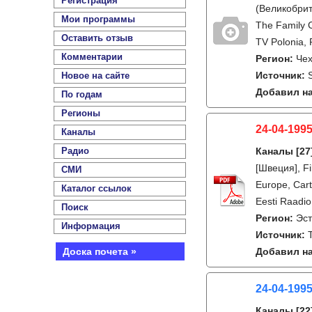
Регистрация
(Великобрита
Мои программы
The Family 
Оставить отзыв
TV Polonia, 
Комментарии
Регион:
Че
Источник:
S
Новое на сайте
Добавил на
По годам
Регионы
24-04-1995
Каналы
Радио
Каналы
[27
[Швеция], F
СМИ
Europe, Cart
Каталог ссылок
Eesti Raadio
Поиск
Регион:
Эс
Информация
Источник:
Доска почета »
Добавил на
24-04-199
Каналы
[22