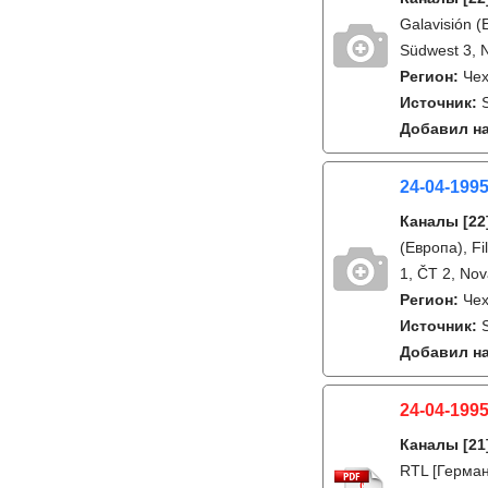
Galavisión (
Südwest 3, 
Регион:
Че
Источник:
S
Добавил на
24-04-199
Каналы
[22
(Европа), F
1, ČT 2, Nov
Регион:
Че
Источник:
S
Добавил на
24-04-1995
Каналы
[21
RTL [Германи