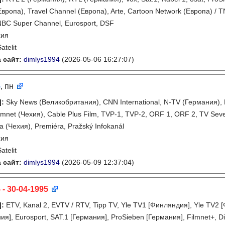
Европа), Travel Channel (Европа), Arte, Cartoon Network (Европа) /
NBC Super Channel, Eurosport, DSF
хия
atelit
 сайт:
dimlys1994
(2026-05-06 16:27:07)
5
, пн
]
:
Sky News (Великобритания), CNN International, N-TV (Германия), 
ilmnet (Чехия), Cable Plus Film, TVP-1, TVP-2, ORF 1, ORF 2, TV Se
a (Чехия), Premiéra, Pražský Infokanál
хия
atelit
 сайт:
dimlys1994
(2026-05-09 12:37:04)
 - 30-04-1995
]
:
ETV, Kanal 2, EVTV / RTV, Tipp TV, Yle TV1 [Финляндия], Yle TV
я], Eurosport, SAT.1 [Германия], ProSieben [Германия], Filmnet+, D