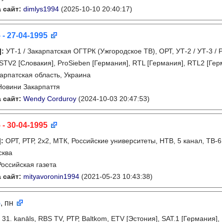
 сайт:
dimlys1994
(2025-10-10 20:40:17)
 - 27-04-1995
]
:
УТ-1 / Закарпатская ОГТРК (Ужгородское ТВ), ОРТ, УТ-2 / УТ-3 / 
 STV2 [Словакия], ProSieben [Германия], RTL [Германия], RTL2 [Гер
арпатская область, Украина
Новини Закарпаття
 сайт:
Wendy Corduroy
(2024-10-03 20:47:53)
 - 30-04-1995
]
:
ОРТ, РТР, 2х2, МТК, Российские университеты, НТВ, 5 канал, ТВ-
сква
Российская газета
 сайт:
mityavoronin1994
(2021-05-23 10:43:38)
5
, пн
:
31. kanāls, RBS TV, РТР, Baltkom, ETV [Эстония], SAT.1 [Германия],