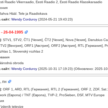
sti Raadio Vikerraadio, Eesti Raadio 2, Eesti Raadio Klassikaraadio
тония
Rahva Hääl. Tele ja Raadiokava
 сайт:
Wendy Corduroy
(2024-05-21 19:43:23)
 - 26-04-1995
]
:
STV1, STV2, ČT1 [Чехия], ČT2 [Чехия], Nova [Чехия], Danubius C
MTV2 [Венгрия], ORF1 [Австрия], ORF2 [Австрия], RTL [Германия], Pr
zhlas 1, Slovenský rozhlas 2
овакия
Národná obroda
 сайт:
Wendy Corduroy
(2025-10-31 17:19:23)
(Обновлено: 2025-10-
5
, пн
]
:
ORF 1, ARD, RTL (Германия), RTL 2 (Германия), ORF 2, ZDF, Sat.1,
work (Европа) / TNT (Европа), TVP-2, ProSieben, DSF, MTV Europe
хия
Týdeník televize