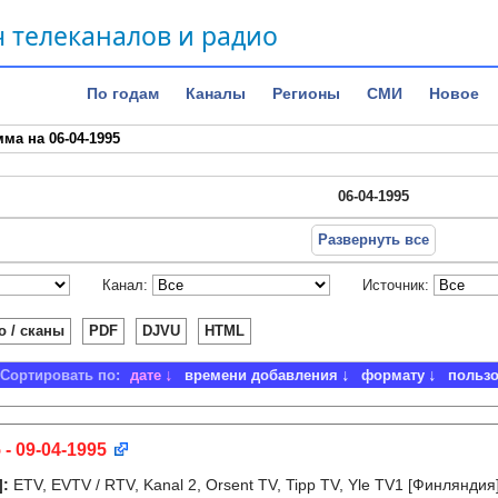
 телеканалов и радио
По годам
Каналы
Регионы
СМИ
Новое
ма на 06-04-1995
06-04-1995
Развернуть все
Канал:
Источник:
о / сканы
PDF
DJVU
HTML
Сортировать по:
дате
времени добавления
формату
польз
 - 09-04-1995
]
:
ETV, EVTV / RTV, Kanal 2, Orsent TV, Tipp TV, Yle TV1 [Финлянди