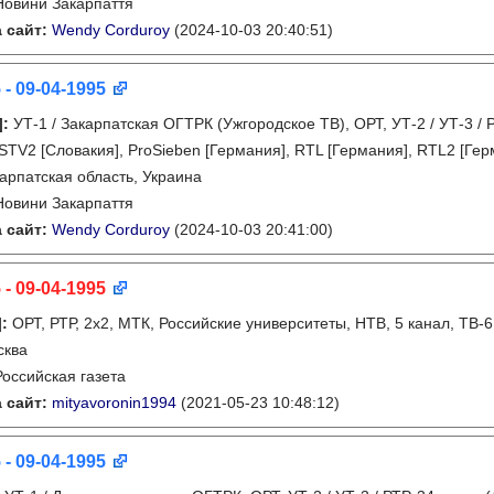
Новини Закарпаття
 сайт:
Wendy Corduroy
(2024-10-03 20:40:51)
 - 09-04-1995
]
:
УТ-1 / Закарпатская ОГТРК (Ужгородское ТВ), ОРТ, УТ-2 / УТ-3 / 
 STV2 [Словакия], ProSieben [Германия], RTL [Германия], RTL2 [Гер
арпатская область, Украина
Новини Закарпаття
 сайт:
Wendy Corduroy
(2024-10-03 20:41:00)
 - 09-04-1995
]
:
ОРТ, РТР, 2х2, МТК, Российские университеты, НТВ, 5 канал, ТВ-
сква
Российская газета
 сайт:
mityavoronin1994
(2021-05-23 10:48:12)
 - 09-04-1995