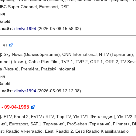
NBC Super Channel, Eurosport, DSF
хия
atelit
 сайт:
dimlys1994
(2026-05-06 15:58:32)
5
, чт
]
:
Sky News (Великобритания), CNN International, N-TV (Германия), 
ilmnet (Чехия), Cable Plus Film, TVP-1, TVP-2, ORF 1, ORF 2, TV Se
a (Чехия), Premiéra, Pražský Infokanál
хия
atelit
 сайт:
dimlys1994
(2026-05-09 12:12:08)
 - 09-04-1995
]
:
ETV, Kanal 2, EVTV / RTV, Tipp TV, Yle TV1 [Финляндия], Yle TV
я], Eurosport, SAT.1 [Германия], ProSieben [Германия], Filmnet+, D
sti Raadio Vikerraadio, Eesti Raadio 2, Eesti Raadio Klassikaraadio