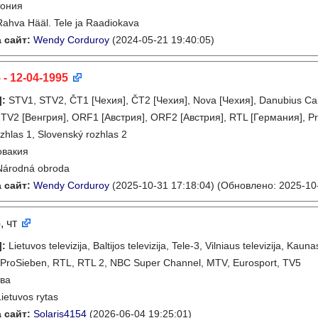
тония
Rahva Hääl. Tele ja Raadiokava
 сайт:
Wendy Corduroy
(2024-05-21 19:40:05)
 - 12-04-1995
]
:
STV1, STV2, ČT1 [Чехия], ČT2 [Чехия], Nova [Чехия], Danubius C
MTV2 [Венгрия], ORF1 [Австрия], ORF2 [Австрия], RTL [Германия], Pr
zhlas 1, Slovenský rozhlas 2
овакия
Národná obroda
 сайт:
Wendy Corduroy
(2025-10-31 17:18:04)
(Обновлено: 2025-10-
5
, чт
]
:
Lietuvos televizija, Baltijos televizija, Tele-3, Vilniaus televizija, 
, ProSieben, RTL, RTL 2, NBC Super Channel, MTV, Eurosport, TV5
ва
Lietuvos rytas
 сайт:
Solaris4154
(2026-06-04 19:25:01)