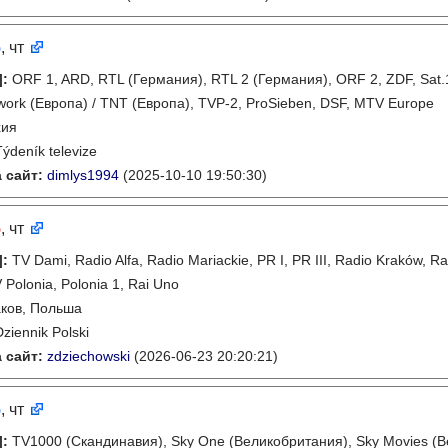
5
, чт
]
:
ORF 1, ARD, RTL (Германия), RTL 2 (Германия), ORF 2, ZDF, Sat.1,
work (Европа) / TNT (Европа), TVP-2, ProSieben, DSF, MTV Europe
хия
Týdeník televize
 сайт:
dimlys1994
(2025-10-10 19:50:30)
5
, чт
]
:
TV Dami, Radio Alfa, Radio Mariackie, PR I, PR III, Radio Kraków, 
 Polonia, Polonia 1, Rai Uno
ков, Польша
Dziennik Polski
 сайт:
zdziechowski
(2026-06-23 20:20:21)
5
, чт
]
:
TV1000 (Скандинавия), Sky One (Великобритания), Sky Movies (В