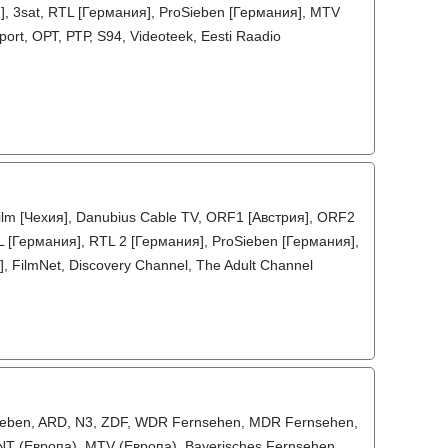
], 3sat, RTL [Германия], ProSieben [Германия], MTV
ort, ОРТ, РТР, S94, Videoteek, Eesti Raadio
Film [Чехия], Danubius Cable TV, ORF1 [Австрия], ORF2
 [Германия], RTL 2 [Германия], ProSieben [Германия],
, FilmNet, Discovery Channel, The Adult Channel
oSieben, ARD, N3, ZDF, WDR Fernsehen, MDR Fernsehen,
 TNT (Европа), MTV (Европа), Bayerisches Fernsehen,