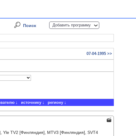
Добавить программу
Поиск
07-04-1995 >>
ователю
источнику
региону
я], Yle TV2 [Финляндия], MTV3 [Финляндия], SVT4