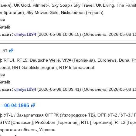
ания), UK Gold, Filmnet+, Sky Soap / Sky Travel, UK Living, The Fam
кобритания), Sky Movies Gold, Nickelodeon (Европа)
хия
atelit
 сайт:
dimlys1994
(2026-05-08 10:06:15)
(Обновлено: 2026-05-08 10
5
, чт
]
:
RTL4, RTL5, Deutsche Welle, VIVA (Германия), Euronews, Duna, Pre
ional, HRT Satelitski program, RTP Internacional
хия
atelit
 сайт:
dimlys1994
(2026-05-08 10:09:41)
(Обновлено: 2026-05-08 10
 - 06-04-1995
]
:
УТ-1 / Закарпатская ОГТРК (Ужгородское ТВ), ОРТ, УТ-2 / УТ-3 / 
 STV2 [Словакия], ProSieben [Германия], RTL [Германия], RTL2 [Гер
арпатская область, Украина