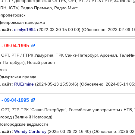
:
УТ-1 / Днепропетровская ОГТРК, ОРТ, УТ-2 / УТ-3 / РТР, 34 канал (
RH, ICTV, Радио Премьер, Радио Микс
пропетровск
Днепровская панорама
 сайт:
dimlys1994
(2022-03-30 15:00:00)
(Обновлено: 2023-02-06 15
 - 09-04-1995
:
ОРТ, РТР / ГТРК Удмуртия, ТРК Санкт-Петербург, Арсенал, ТелеИн
т-Петербург), Новый регион
евск
Удмуртская правда
 сайт:
RUErmine
(2024-05-13 15:53:46)
(Обновлено: 2024-05-14 05:
 - 09-04-1995
:
ОРТ, РТР, ТРК "Санкт-Петербург", Российские университеты / НТВ
город (Великий Новгород)
Новгородские ведомости
 сайт:
Wendy Corduroy
(2025-03-29 22:16:40)
(Обновлено: 2026-02-