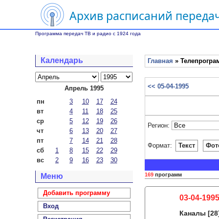
Архив расписаний передач
Программа передач ТВ и радио с 1924 года
Календарь
Главная
» Телепрограм
<< 05-04-1995
Апрель 1995
пн
3
10
17
24
вт
4
11
18
25
ср
5
12
19
26
Регион:
чт
6
13
20
27
пт
7
14
21
28
Формат:
Текст
Фот
сб
1
8
15
22
29
вс
2
9
16
23
30
169
программ
Меню
Добавить программу
03-04-1995
Вход
Каналы
[28