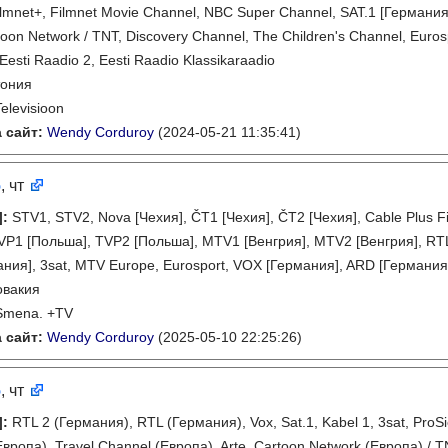
ilmnet+, Filmnet Movie Channel, NBC Super Channel, SAT.1 [Германия
oon Network / TNT, Discovery Channel, The Children's Channel, Eurosp
 Eesti Raadio 2, Eesti Raadio Klassikaraadio
тония
Televisioon
 сайт:
Wendy Corduroy
(2024-05-21 11:35:41)
5
, чт
]
:
STV1, STV2, Nova [Чехия], ČT1 [Чехия], ČT2 [Чехия], Cable Plus 
TVP1 [Польша], TVP2 [Польша], MTV1 [Венгрия], MTV2 [Венгрия], RTL
ания], 3sat, MTV Europe, Eurosport, VOX [Германия], ARD [Германия]
овакия
Smena. +TV
 сайт:
Wendy Corduroy
(2025-05-10 22:25:26)
5
, чт
]
:
RTL 2 (Германия), RTL (Германия), Vox, Sat.1, Kabel 1, 3sat, Pr
Европа), Travel Channel (Европа), Arte, Cartoon Network (Европа) /