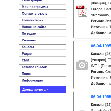
Регистрация
[Швеция], F
Мои программы
Europe, Cart
Оставить отзыв
Vikerraadio,
Комментарии
Регион:
Эс
Источник:
Новое на сайте
Добавил на
По годам
Регионы
06-04-199
Каналы
Радио
Каналы
[25
[Австрия], 
СМИ
SAT.1 [Герм
Каталог ссылок
Регион:
Сл
Поиск
Источник:
Информация
Добавил на
Доска почета »
06-04-199
Каналы
[22
Galavisión (