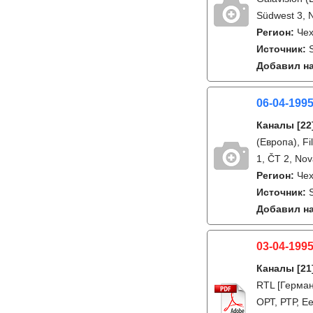
Südwest 3, 
Регион:
Че
Источник:
S
Добавил на
06-04-199
Каналы
[22
(Европа), F
1, ČT 2, Nov
Регион:
Че
Источник:
S
Добавил на
03-04-1995
Каналы
[21
RTL [Германи
ОРТ, РТР, Ee