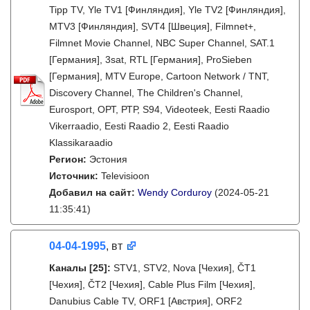
Tipp TV, Yle TV1 [Финляндия], Yle TV2 [Финляндия],
MTV3 [Финляндия], SVT4 [Швеция], Filmnet+,
Filmnet Movie Channel, NBC Super Channel, SAT.1
[Германия], 3sat, RTL [Германия], ProSieben
[Германия], MTV Europe, Cartoon Network / TNT,
Discovery Channel, The Children's Channel,
Eurosport, ОРТ, РТР, S94, Videoteek, Eesti Raadio
Vikerraadio, Eesti Raadio 2, Eesti Raadio
Klassikaraadio
Регион:
Эстония
Источник:
Televisioon
Добавил на сайт:
Wendy Corduroy
(2024-05-21
11:35:41)
04-04-1995
, вт
Каналы
[25]
:
STV1, STV2, Nova [Чехия], ČT1
[Чехия], ČT2 [Чехия], Cable Plus Film [Чехия],
Danubius Cable TV, ORF1 [Австрия], ORF2