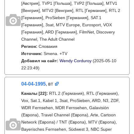
[Австрия], TVP1 [Польша], TVP2 [Польша], MTV1
[Венгрия], MTV2 [Венгрия], RTL [Германия], RTL 2
[Германия], ProSieben [Германия], SAT.1
[Германия], 3sat, MTV Europe, Eurosport, VOX
[Германия], ARD [Германия], FilmNet, Discovery
Channel, The Adult Channel
Регион:
Словакия
Источник:
Smena. +TV
Добавил на сайт:
Wendy Corduroy
(2025-05-10
22:23:49)
04-04-1995
, вт
Каналы
[22]
:
RTL 2 (Германия), RTL (Германия),
Vox, Sat.1, Kabel 1, 3sat, ProSieben, ARD, N3, ZDF,
WDR Fernsehen, MDR Fernsehen, Galavisión
(Европа), Travel Channel (Европа), Arte, Cartoon
Network (Европа) / TNT (Европа), MTV (Европа),
Bayerisches Fernsehen, Südwest 3, NBC Super