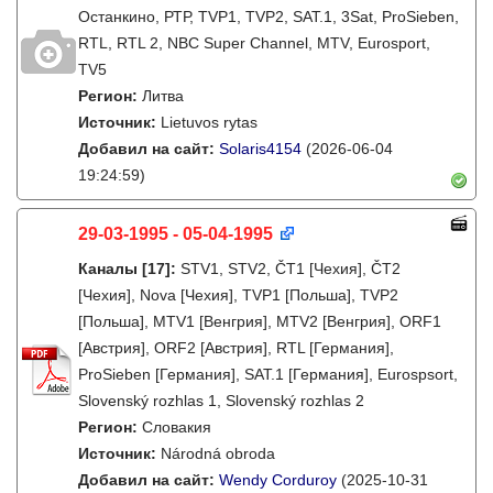
Останкино, РТР, TVP1, TVP2, SAT.1, 3Sat, ProSieben,
RTL, RTL 2, NBC Super Channel, MTV, Eurosport,
TV5
Регион:
Литва
Источник:
Lietuvos rytas
Добавил на сайт:
Solaris4154
(2026-06-04
19:24:59)
29-03-1995 - 05-04-1995
Каналы
[17]
:
STV1, STV2, ČT1 [Чехия], ČT2
[Чехия], Nova [Чехия], TVP1 [Польша], TVP2
[Польша], MTV1 [Венгрия], MTV2 [Венгрия], ORF1
[Австрия], ORF2 [Австрия], RTL [Германия],
ProSieben [Германия], SAT.1 [Германия], Eurospsort,
Slovenský rozhlas 1, Slovenský rozhlas 2
Регион:
Словакия
Источник:
Národná obroda
Добавил на сайт:
Wendy Corduroy
(2025-10-31