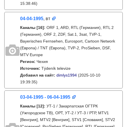
15:38:46)
04-04-1995
, вт
Каналы
[16]
:
ORF 1, ARD, RTL (Германия), RTL 2
(Германия), ORF 2, ZDF, Sat.1, 3sat, TVP-1,
Bayerisches Fernsehen, Eurosport, Cartoon Network
(Европа) / TNT (Европа), TVP-2, ProSieben, DSF,
MTV Europe
Регион:
Чехия
Источник:
Týdeník televize
Добавил на сайт:
dimlys1994
(2025-10-10
19:39:35)
03-04-1995 - 06-04-1995
Каналы
[12]
:
УТ-1 / Закарпатская ОГТРК
(Ужгородское ТВ), ОРТ, УТ-2 / УТ-3 / РТР, MTV1
[Венгрия], MTV2 [Венгрия], STV1 [Словакия], STV2
[Словакия], ProSieben [Германия], RTL [Германия],