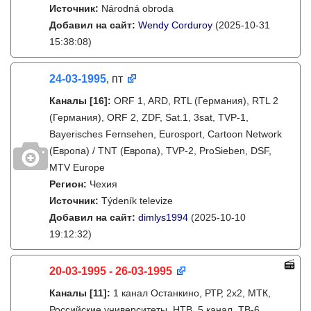
Источник:
Národná obroda
Добавил на сайт:
Wendy Corduroy
(2025-10-31
15:38:08)
24-03-1995
, пт
Каналы
[16]
:
ORF 1, ARD, RTL (Германия), RTL 2
(Германия), ORF 2, ZDF, Sat.1, 3sat, TVP-1,
Bayerisches Fernsehen, Eurosport, Cartoon Network
(Европа) / TNT (Европа), TVP-2, ProSieben, DSF,
MTV Europe
Регион:
Чехия
Источник:
Týdeník televize
Добавил на сайт:
dimlys1994
(2025-10-10
19:12:32)
20-03-1995 - 26-03-1995
Каналы
[11]
:
1 канал Останкино, РТР, 2х2, МТК,
Российские университеты, НТВ, 5 канал, ТВ-6,