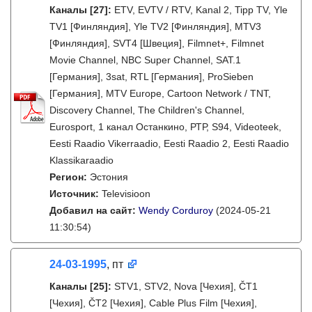
Каналы
[27]
:
ETV, EVTV / RTV, Kanal 2, Tipp TV, Yle
TV1 [Финляндия], Yle TV2 [Финляндия], MTV3
[Финляндия], SVT4 [Швеция], Filmnet+, Filmnet
Movie Channel, NBC Super Channel, SAT.1
[Германия], 3sat, RTL [Германия], ProSieben
[Германия], MTV Europe, Cartoon Network / TNT,
Discovery Channel, The Children's Channel,
Eurosport, 1 канал Останкино, РТР, S94, Videoteek,
Eesti Raadio Vikerraadio, Eesti Raadio 2, Eesti Raadio
Klassikaraadio
Регион:
Эстония
Источник:
Televisioon
Добавил на сайт:
Wendy Corduroy
(2024-05-21
11:30:54)
24-03-1995
, пт
Каналы
[25]
:
STV1, STV2, Nova [Чехия], ČT1
[Чехия], ČT2 [Чехия], Cable Plus Film [Чехия],