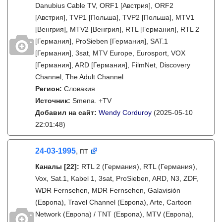
Danubius Cable TV, ORF1 [Австрия], ORF2
[Австрия], TVP1 [Польша], TVP2 [Польша], MTV1
[Венгрия], MTV2 [Венгрия], RTL [Германия], RTL 2
[Германия], ProSieben [Германия], SAT.1
[Германия], 3sat, MTV Europe, Eurosport, VOX
[Германия], ARD [Германия], FilmNet, Discovery
Channel, The Adult Channel
Регион:
Словакия
Источник:
Smena. +TV
Добавил на сайт:
Wendy Corduroy
(2025-05-10
22:01:48)
24-03-1995
, пт
Каналы
[22]
:
RTL 2 (Германия), RTL (Германия),
Vox, Sat.1, Kabel 1, 3sat, ProSieben, ARD, N3, ZDF,
WDR Fernsehen, MDR Fernsehen, Galavisión
(Европа), Travel Channel (Европа), Arte, Cartoon
Network (Европа) / TNT (Европа), MTV (Европа),