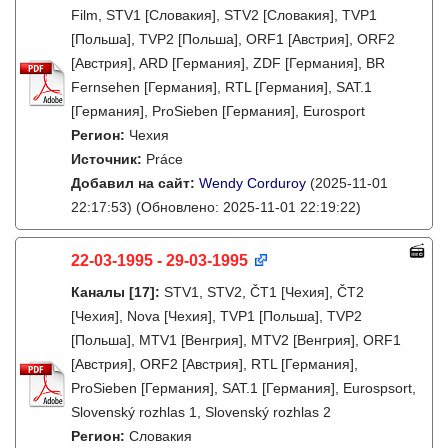
Film, STV1 [Словакия], STV2 [Словакия], TVP1
[Польша], TVP2 [Польша], ORF1 [Австрия], ORF2
[Австрия], ARD [Германия], ZDF [Германия], BR
Fernsehen [Германия], RTL [Германия], SAT.1
[Германия], ProSieben [Германия], Eurosport
Регион:
Чехия
Источник:
Práce
Добавил на сайт:
Wendy Corduroy
(2025-11-01
22:17:53)
(Обновлено: 2025-11-01 22:19:22)
22-03-1995 - 29-03-1995
Каналы
[17]
:
STV1, STV2, ČT1 [Чехия], ČT2
[Чехия], Nova [Чехия], TVP1 [Польша], TVP2
[Польша], MTV1 [Венгрия], MTV2 [Венгрия], ORF1
[Австрия], ORF2 [Австрия], RTL [Германия],
ProSieben [Германия], SAT.1 [Германия], Eurospsort,
Slovenský rozhlas 1, Slovenský rozhlas 2
Регион:
Словакия