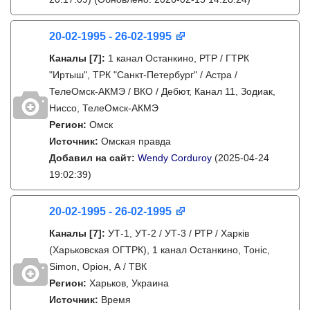
20-02-1995 - 26-02-1995
Каналы
[7]
:
1 канал Останкино, РТР / ГТРК
"Иртыш", ТРК "Санкт-Петербург" / Астра /
ТелеОмск-АКМЭ / ВКО / Дебют, Канал 11, Зодиак,
Ниссо, ТелеОмск-АКМЭ
Регион:
Омск
Источник:
Омская правда
Добавил на сайт:
Wendy Corduroy
(2025-04-24
19:02:39)
20-02-1995 - 26-02-1995
Каналы
[7]
:
УТ-1, УТ-2 / УТ-3 / РТР / Харків
(Харьковская ОГТРК), 1 канал Останкино, Тонiс,
Simon, Оріон, А / ТВК
Регион:
Харьков, Украина
Источник:
Время