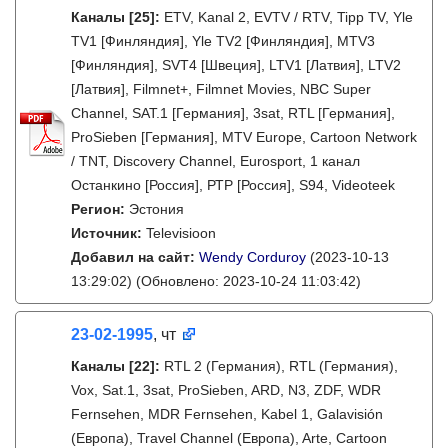
Каналы
[25]
:
ETV, Kanal 2, EVTV / RTV, Tipp TV, Yle
TV1 [Финляндия], Yle TV2 [Финляндия], MTV3
[Финляндия], SVT4 [Швеция], LTV1 [Латвия], LTV2
[Латвия], Filmnet+, Filmnet Movies, NBC Super
Channel, SAT.1 [Германия], 3sat, RTL [Германия],
ProSieben [Германия], MTV Europe, Cartoon Network
/ TNT, Discovery Channel, Eurosport, 1 канал
Останкино [Россия], РТР [Россия], S94, Videoteek
Регион:
Эстония
Источник:
Televisioon
Добавил на сайт:
Wendy Corduroy
(2023-10-13
13:29:02)
(Обновлено: 2023-10-24 11:03:42)
23-02-1995
, чт
Каналы
[22]
:
RTL 2 (Германия), RTL (Германия),
Vox, Sat.1, 3sat, ProSieben, ARD, N3, ZDF, WDR
Fernsehen, MDR Fernsehen, Kabel 1, Galavisión
(Европа), Travel Channel (Европа), Arte, Cartoon