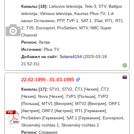
Каналы
[18]
:
Lietuvos televizija, Tele-3, 5TV, Baltijos
televizija, Vilniaus televizija, Kaunas Plius TV, 1-й
канал Останкино, РТР, TVP-1, SAT.1, 3Sat, RTL, RTL
2, TV5, Eurosport, ProSieben, MTV, NBC Super
Channel
Регион:
Литва
Источник:
Plius TV
Добавил на сайт:
Solaris4154
(2025-03-18
21:52:31)
22-02-1995 - 01-03-1995
Каналы
[17]
:
STV1, STV2, ČT1 [Чехия], ČT2
[Чехия], Nova [Чехия], TVP1 [Польша], TVP2
[Польша], MTV1 [Венгрия], MTV2 [Венгрия], ORF1
[Австрия], ORF2 [Австрия], RTL [Германия],
ProSieben [Германия], SAT.1 [Германия], Eurospsort,
Slovenský rozhlas 1, Slovenský rozhlas 2
Регион:
Словакия