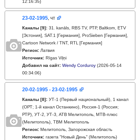
12:16:35)
23-02-1995
, чт
Каналы
[9]
:
31. kanāls, RBS TV, РТР, Baltkom, ETV
[Эстония], SAT.1 [Германия], ProSieben [Германия],
Cartoon Network / TNT, RTL [Германия]
Регион:
Латвия
Источник:
Rīgas Viļņi
Добавил на сайт:
Wendy Corduroy
(2026-05-14
00:34:06)
20-02-1995 - 23-02-1995
Каналы
[8]
:
УТ-1 (Первый национальный), 1 канал
(ОРТ; 1-й канал Останкино), Россия-1 (Россия;
РТР), УТ-2, УТ-3, АТВ Мелитополь, МТВ-плюс
(Мелитополь), ТВМ Мелитополь
Регион:
Мелитополь, Запорожская область
Источник:
газета "Новый День" (Мелитополь)