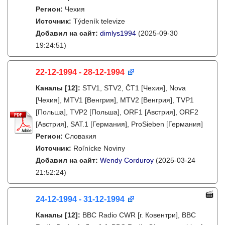
Регион:
Чехия
Источник:
Týdeník televize
Добавил на сайт:
dimlys1994
(2025-09-30
19:24:51)
22-12-1994 - 28-12-1994
Каналы
[12]
:
STV1, STV2, ČT1 [Чехия], Nova
[Чехия], MTV1 [Венгрия], MTV2 [Венгрия], TVP1
[Польша], TVP2 [Польша], ORF1 [Австрия], ORF2
[Австрия], SAT.1 [Германия], ProSieben [Германия]
Регион:
Словакия
Источник:
Roľnícke Noviny
Добавил на сайт:
Wendy Corduroy
(2025-03-24
21:52:24)
24-12-1994 - 31-12-1994
Каналы
[12]
:
BBC Radio CWR [г. Ковентри], BBC