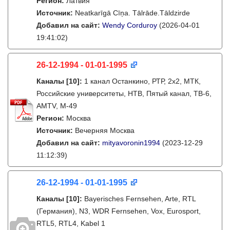
Регион:
Латвия
Источник:
Neatkarīgā Cīņa. Tālrāde.Tāldzirde
Добавил на сайт:
Wendy Corduroy
(2026-04-01
19:41:02)
26-12-1994 - 01-01-1995
Каналы
[10]
:
1 канал Останкино, РТР, 2х2, МТК,
Российские университеты, НТВ, Пятый канал, ТВ-6,
AMTV, М-49
Регион:
Москва
Источник:
Вечерняя Москва
Добавил на сайт:
mityavoronin1994
(2023-12-29
11:12:39)
26-12-1994 - 01-01-1995
Каналы
[10]
:
Bayerisches Fernsehen, Arte, RTL
(Германия), N3, WDR Fernsehen, Vox, Eurosport,
RTL5, RTL4, Kabel 1