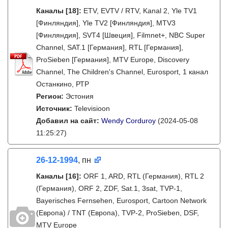
Каналы
[18]
:
ETV, EVTV / RTV, Kanal 2, Yle TV1
[Финляндия], Yle TV2 [Финляндия], MTV3
[Финляндия], SVT4 [Швеция], Filmnet+, NBC Super
Channel, SAT.1 [Германия], RTL [Германия],
ProSieben [Германия], MTV Europe, Discovery
Channel, The Children's Channel, Eurosport, 1 канал
Останкино, РТР
Регион:
Эстония
Источник:
Televisioon
Добавил на сайт:
Wendy Corduroy
(2024-05-08
11:25:27)
26-12-1994
, пн
Каналы
[16]
:
ORF 1, ARD, RTL (Германия), RTL 2
(Германия), ORF 2, ZDF, Sat.1, 3sat, TVP-1,
Bayerisches Fernsehen, Eurosport, Cartoon Network
(Европа) / TNT (Европа), TVP-2, ProSieben, DSF,
MTV Europe