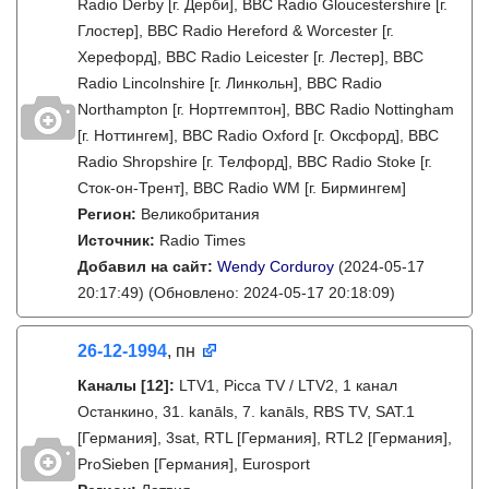
Radio Derby [г. Дерби], BBC Radio Gloucestershire [г.
Глостер], BBC Radio Hereford & Worcester [г.
Херефорд], BBC Radio Leicester [г. Лестер], BBC
Radio Lincolnshire [г. Линкольн], BBC Radio
Northampton [г. Нортгемптон], BBC Radio Nottingham
[г. Ноттингем], BBC Radio Oxford [г. Оксфорд], BBC
Radio Shropshire [г. Телфорд], BBC Radio Stoke [г.
Сток-он-Трент], BBC Radio WM [г. Бирмингем]
Регион:
Великобритания
Источник:
Radio Times
Добавил на сайт:
Wendy Corduroy
(2024-05-17
20:17:49)
(Обновлено: 2024-05-17 20:18:09)
26-12-1994
, пн
Каналы
[12]
:
LTV1, Picca TV / LTV2, 1 канал
Останкино, 31. kanāls, 7. kanāls, RBS TV, SAT.1
[Германия], 3sat, RTL [Германия], RTL2 [Германия],
ProSieben [Германия], Eurosport