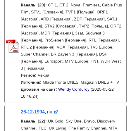
Каналы
[29]
:
ČT 1, ČT 2, Nova, Premiéra, Cable Plus
Film, STV1 [Словакия], TVP1 [Польша], ORF1
[Австрия], ARD [Германия], ZDF [Германия], SAT.1
[Германия], STV2 [Словакия], TVP2 [Польша], ORF2
[Австрия], MDR [Германия], 3sat, Südwest 3
[Германия], ProSieben [Германия], RTL [Германия],
RTL 2 [Германия], VOX [Германия], TV5 Europe,
Super Channel, BR Bayern 3 [Германия], DSF
[Германия], Eurosport, MTV Europe, TNT, WDR West
3 [Германия]
Регион:
Чехия
Источник:
Mladá fronta DNES. Magazín DNES + TV
Добавил на сайт:
Wendy Corduroy
(2025-03-22
18:46:24)
26-12-1994
, пн
Каналы
[22]
:
UK Gold, Sky One, Bravo, Discovery
Channel, TLC, UK Living, The Family Channel, MTV