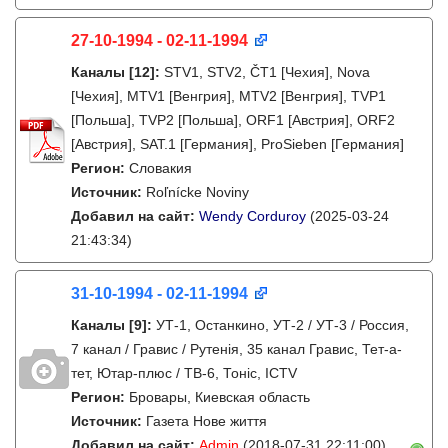
27-10-1994 - 02-11-1994
Каналы
[12]
:
STV1, STV2, ČT1 [Чехия], Nova
[Чехия], MTV1 [Венгрия], MTV2 [Венгрия], TVP1
[Польша], TVP2 [Польша], ORF1 [Австрия], ORF2
[Австрия], SAT.1 [Германия], ProSieben [Германия]
Регион:
Словакия
Источник:
Roľnícke Noviny
Добавил на сайт:
Wendy Corduroy
(2025-03-24
21:43:34)
31-10-1994 - 02-11-1994
Каналы
[9]
:
УТ-1, Останкино, УТ-2 / УТ-3 / Россия,
7 канал / Гравис / Рутенія, 35 канал Гравис, Тет-а-
тет, Ютар-плюс / ТВ-6, Тонiс, ICTV
Регион:
Бровары, Киевская область
Источник:
Газета Нове життя
Добавил на сайт:
Admin
(2018-07-31 22:11:00)