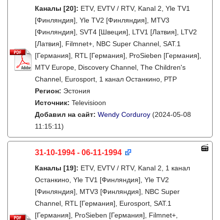
Каналы
[20]
:
ETV, EVTV / RTV, Kanal 2, Yle TV1
[Финляндия], Yle TV2 [Финляндия], MTV3
[Финляндия], SVT4 [Швеция], LTV1 [Латвия], LTV2
[Латвия], Filmnet+, NBC Super Channel, SAT.1
[Германия], RTL [Германия], ProSieben [Германия],
MTV Europe, Discovery Channel, The Children's
Channel, Eurosport, 1 канал Останкино, РТР
Регион:
Эстония
Источник:
Televisioon
Добавил на сайт:
Wendy Corduroy
(2024-05-08
11:15:11)
31-10-1994 - 06-11-1994
Каналы
[19]
:
ETV, EVTV / RTV, Kanal 2, 1 канал
Останкино, Yle TV1 [Финляндия], Yle TV2
[Финляндия], MTV3 [Финляндия], NBC Super
Channel, RTL [Германия], Eurosport, SAT.1
[Германия], ProSieben [Германия], Filmnet+,