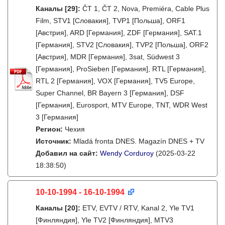
Каналы
[29]
:
ČT 1, ČT 2, Nova, Premiéra, Cable Plus
Film, STV1 [Словакия], TVP1 [Польша], ORF1
[Австрия], ARD [Германия], ZDF [Германия], SAT.1
[Германия], STV2 [Словакия], TVP2 [Польша], ORF2
[Австрия], MDR [Германия], 3sat, Südwest 3
[Германия], ProSieben [Германия], RTL [Германия],
RTL 2 [Германия], VOX [Германия], TV5 Europe,
Super Channel, BR Bayern 3 [Германия], DSF
[Германия], Eurosport, MTV Europe, TNT, WDR West
3 [Германия]
Регион:
Чехия
Источник:
Mladá fronta DNES. Magazín DNES + TV
Добавил на сайт:
Wendy Corduroy
(2025-03-22
18:38:50)
10-10-1994 - 16-10-1994
Каналы
[20]
:
ETV, EVTV / RTV, Kanal 2, Yle TV1
[Финляндия], Yle TV2 [Финляндия], MTV3