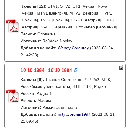
Каналы
[12]
:
STV1, STV2, ČT1 [Чехия], Nova
[Чехия], MTV1 [Венгрия], MTV2 [Венгрия], TVP1
[Польша], TVP2 [Польша], ORF1 [Австрия], ORF2
[Австрия], SAT.1 [Германия], ProSieben [Германия]
Регион:
Словакия
Источник:
Roľnícke Noviny
Добавил на сайт:
Wendy Corduroy
(2025-03-24
21:42:23)
10-10-1994 - 16-10-1994
Каналы
[9]
:
1 канал Останкино, РТР, 2х2, МТК,
Российские университеты, НТВ, ТВ-6, Радио
России, Радио-1
Регион:
Москва
Источник:
Российская газета
Добавил на сайт:
mityavoronin1994
(2021-05-21
21:09:45)