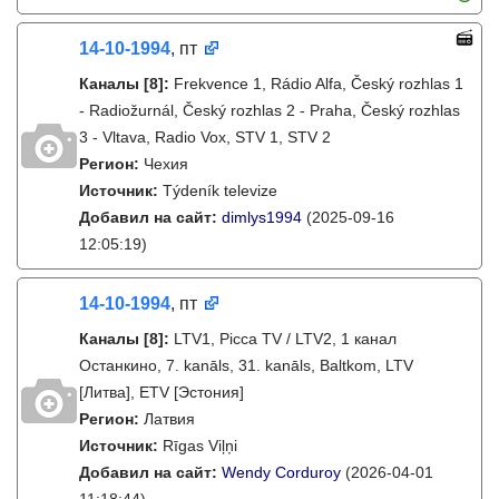
14-10-1994
, пт
Каналы
[8]
:
Frekvence 1, Rádio Alfa, Český rozhlas 1
- Radiožurnál, Český rozhlas 2 - Praha, Český rozhlas
3 - Vltava, Radio Vox, STV 1, STV 2
Регион:
Чехия
Источник:
Týdeník televize
Добавил на сайт:
dimlys1994
(2025-09-16
12:05:19)
14-10-1994
, пт
Каналы
[8]
:
LTV1, Picca TV / LTV2, 1 канал
Останкино, 7. kanāls, 31. kanāls, Baltkom, LTV
[Литва], ETV [Эстония]
Регион:
Латвия
Источник:
Rīgas Viļņi
Добавил на сайт:
Wendy Corduroy
(2026-04-01