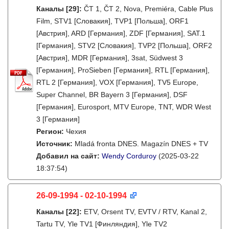
Каналы
[29]
:
ČT 1, ČT 2, Nova, Premiéra, Cable Plus
Film, STV1 [Словакия], TVP1 [Польша], ORF1
[Австрия], ARD [Германия], ZDF [Германия], SAT.1
[Германия], STV2 [Словакия], TVP2 [Польша], ORF2
[Австрия], MDR [Германия], 3sat, Südwest 3
[Германия], ProSieben [Германия], RTL [Германия],
RTL 2 [Германия], VOX [Германия], TV5 Europe,
Super Channel, BR Bayern 3 [Германия], DSF
[Германия], Eurosport, MTV Europe, TNT, WDR West
3 [Германия]
Регион:
Чехия
Источник:
Mladá fronta DNES. Magazín DNES + TV
Добавил на сайт:
Wendy Corduroy
(2025-03-22
18:37:54)
26-09-1994 - 02-10-1994
Каналы
[22]
:
ETV, Orsent TV, EVTV / RTV, Kanal 2,
Tartu TV, Yle TV1 [Финляндия], Yle TV2