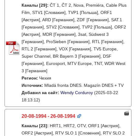
Каналы
[29]
:
ČT 1, ČT 2, Nova, Premiéra, Cable Plus
Film, STV1 [Словакия], TVP1 [Польша], ORF1
[Австрия], ARD [Германия], ZDF [Германия], SAT.1
[Германия], STV2 [Словакия], TVP2 [Польша], ORF2
[Австрия], MDR [Германия], 3sat, Südwest 3
[Германия], ProSieben [Германия], RTL [Германия],
RTL 2 [Германия], VOX [Германия], TV5 Europe,
Super Channel, BR Bayern 3 [Германия], DSF
[Германия], Eurosport, MTV Europe, TNT, WDR West
3 [Германия]
Регион:
Чехия
Источник:
Mladá fronta DNES. Magazín DNES + TV
Добавил на сайт:
Wendy Corduroy
(2025-03-22
18:13:12)
20-08-1994 - 26-08-1994
Каналы
[23]
:
HRT1, HRT2, OTV, ORF1 [Австрия],
ORF2 [Австрия], RTV SLO 1 [Словения], RTV SLO 2