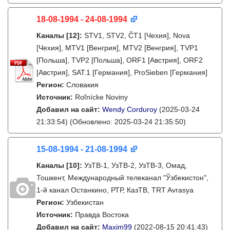
18-08-1994 - 24-08-1994
Каналы
[12]
:
STV1, STV2, ČT1 [Чехия], Nova
[Чехия], MTV1 [Венгрия], MTV2 [Венгрия], TVP1
[Польша], TVP2 [Польша], ORF1 [Австрия], ORF2
[Австрия], SAT.1 [Германия], ProSieben [Германия]
Регион:
Словакия
Источник:
Roľnícke Noviny
Добавил на сайт:
Wendy Corduroy
(2025-03-24
21:33:54)
(Обновлено: 2025-03-24 21:35:50)
15-08-1994 - 21-08-1994
Каналы
[10]
:
УзТВ-1, УзТВ-2, УзТВ-3, Омад,
Тошкент, Международный телеканал "Ўзбекистон",
1-й канал Останкино, РТР, КазТВ, TRT Avrasya
Регион:
Узбекистан
Источник:
Правда Востока
Добавил на сайт:
Maxim99
(2022-08-15 20:41:43)