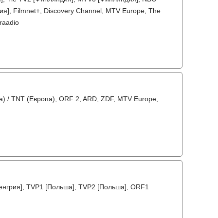
ия], Filmnet+, Discovery Channel, MTV Europe, The
araadio
а) / TNT (Европа), ORF 2, ARD, ZDF, MTV Europe,
Венгрия], TVP1 [Польша], TVP2 [Польша], ORF1