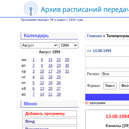
Архив расписаний передач
Программа передач ТВ и радио с 1924 года
Календарь
Главная
» Телепрограм
<< 14-08-1994
Август 1994
пн
1
8
15
22
29
вт
2
9
16
23
30
ср
3
10
17
24
31
Регион:
чт
4
11
18
25
пт
5
12
19
26
Формат:
Текст
Фот
сб
6
13
20
27
вс
7
14
21
28
67
программ
Меню
Добавить программу
13-08-1994
Вход
Каналы
[29