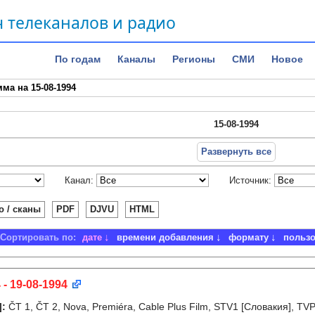
 телеканалов и радио
По годам
Каналы
Регионы
СМИ
Новое
ма на 15-08-1994
15-08-1994
Развернуть все
Канал:
Источник:
о / сканы
PDF
DJVU
HTML
Сортировать по:
дате
времени добавления
формату
польз
 - 19-08-1994
]
:
ČT 1, ČT 2, Nova, Premiéra, Cable Plus Film, STV1 [Словакия], T