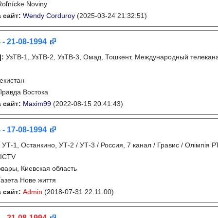
Roľnícke Noviny
 сайт:
Wendy Corduroy
(2025-03-24 21:32:51)
 - 21-08-1994
]
:
УзТВ-1, УзТВ-2, УзТВ-3, Омад, Тошкент, Международный телекана
екистан
Правда Востока
 сайт:
Maxim99
(2022-08-15 20:41:43)
 - 17-08-1994
:
УТ-1, Останкино, УТ-2 / УТ-3 / Россия, 7 канал / Гравис / Олімпія Р
 ICTV
вары, Киевская область
Газета Нове життя
 сайт:
Admin
(2018-07-31 22:11:00)
 - 21-08-1994