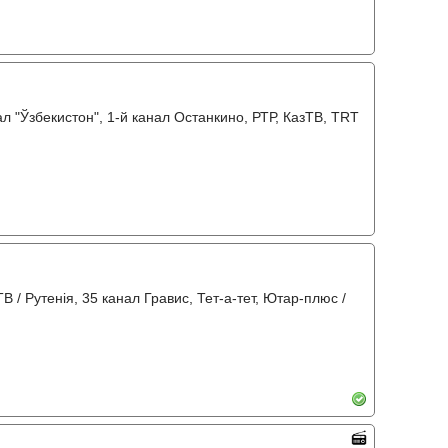
л "Ўзбекистон", 1-й канал Останкино, РТР, КазТВ, TRT
ТВ / Рутенія, 35 канал Гравис, Тет-а-тет, Ютар-плюс /