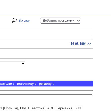
Добавить программу
Поиск
16-08-1994 >>
ователю
источнику
региону
VP1 [Польша], ORF1 [Австрия], ARD [Германия], ZDF