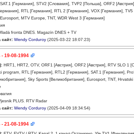
 SAT.1 [Германия], STV2 [Словакия], TVP2 [Польша], ORF2 [Австрия]
Германия], RTL [Германия], RTL 2 [Германия], VOX [Германия], TV5
 Eurosport, MTV Europe, TNT, WDR West 3 [Германия]
хия
Mladá fronta DNES. Magazín DNES + TV
 сайт:
Wendy Corduroy
(2025-03-22 18:07:23)
 - 19-08-1994
]
:
HRT1, HRT2, OTV, ORF1 [Австрия], ORF2 [Австрия], RTV SLO 1 [С
ski program, RTL [Германия], RTL2 [Германия], SAT.1 [Германия], Pr
кобритания], Sky Sports [Великобритания], Eurosport, TNT, Hrvatski Ra
e
рватия
Vjesnik PLUS. RTV Radar
 сайт:
Wendy Corduroy
(2025-04-09 18:34:54)
 - 21-08-1994
]
:
ETV, EVTV / RTV, Kanal 2, 1 канал Останкино, Yle TV1 [Финлянди