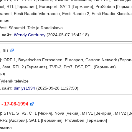
el, RTL [Германия], Eurosport, SAT.1 [Германия], ProSieben [Герман
hannel, Eesti Raadio Vikerraadio, Eesti Raadio 2, Eesti Raadio Klassik
тония
Eesti Sõnumid. Tele ja Raadiokava
 сайт:
Wendy Corduroy
(2024-05-07 16:42:18)
4
, пн
]
:
ORF 1, Bayerisches Fernsehen, Eurosport, Cartoon Network (Европ
1, 3sat, RTL 2 (Германия), TVP-2, Pro7, DSF, RTL (Германия)
хия
Týdeník televize
 сайт:
dimlys1994
(2025-09-28 11:27:50)
 - 17-08-1994
]
:
STV1, STV2, ČT1 [Чехия], Nova [Чехия], MTV1 [Венгрия], MTV2 [
ORF2 [Австрия], SAT.1 [Германия], ProSieben [Германия]
овакия