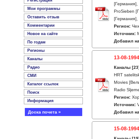
Регистрация
[Германия],
Мои программы
ProSieben [
Оставить отзыв
[Германия],
Комментарии
Регион:
Че
Источник:
Новое на сайте
Добавил на
По годам
Регионы
13-08-1994
Каналы
Радио
Каналы
[23
HRT satelit
СМИ
Movies [Вели
Каталог ссылок
Radio Sljem
Поиск
Регион:
Хо
Информация
Источник:
Доска почета »
Добавил на
15-08-1994
Каналы
[19