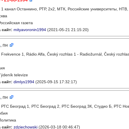
:
1 канал Останкино, РТР, 2х2, МТК, Российские университеты, НТВ,
сква
Российская газета
 сайт:
mityavoronin1994
(2021-05-21 21:15:20)
4
, пн
:
Frekvence 1, Rádio Alfa, Český rozhlas 1 - Radiožurnál, Český rozhlas
хия
Týdeník televize
 сайт:
dimlys1994
(2025-09-15 17:32:17)
4
, пн
:
РТС Београд 1, РТС Београд 2, РТС Београд 3К, Студио Б, РТС Но
рбия
Политика
 сайт:
zdziechowski
(2026-03-18 00:46:47)