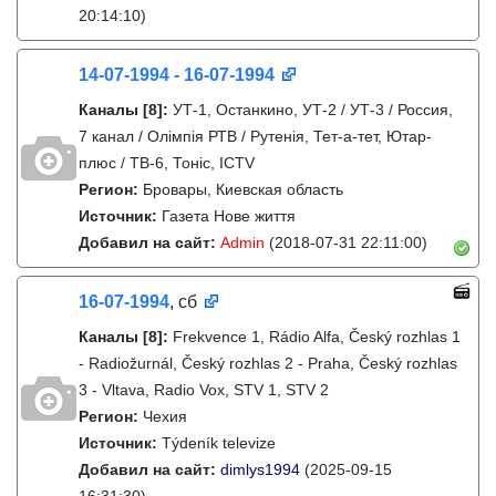
20:14:10)
14-07-1994 - 16-07-1994
Каналы
[8]
:
УТ-1, Останкино, УТ-2 / УТ-3 / Россия,
7 канал / Олімпія РТВ / Рутенія, Тет-а-тет, Ютар-
плюс / ТВ-6, Тонiс, ICTV
Регион:
Бровары, Киевская область
Источник:
Газета Нове життя
Добавил на сайт:
Admin
(2018-07-31 22:11:00)
16-07-1994
, сб
Каналы
[8]
:
Frekvence 1, Rádio Alfa, Český rozhlas 1
- Radiožurnál, Český rozhlas 2 - Praha, Český rozhlas
3 - Vltava, Radio Vox, STV 1, STV 2
Регион:
Чехия
Источник:
Týdeník televize
Добавил на сайт:
dimlys1994
(2025-09-15