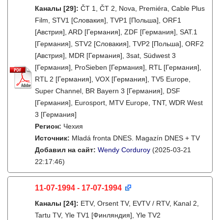
Каналы
[29]
:
ČT 1, ČT 2, Nova, Premiéra, Cable Plus
Film, STV1 [Словакия], TVP1 [Польша], ORF1
[Австрия], ARD [Германия], ZDF [Германия], SAT.1
[Германия], STV2 [Словакия], TVP2 [Польша], ORF2
[Австрия], MDR [Германия], 3sat, Südwest 3
[Германия], ProSieben [Германия], RTL [Германия],
RTL 2 [Германия], VOX [Германия], TV5 Europe,
Super Channel, BR Bayern 3 [Германия], DSF
[Германия], Eurosport, MTV Europe, TNT, WDR West
3 [Германия]
Регион:
Чехия
Источник:
Mladá fronta DNES. Magazín DNES + TV
Добавил на сайт:
Wendy Corduroy
(2025-03-21
22:17:46)
11-07-1994 - 17-07-1994
Каналы
[24]
:
ETV, Orsent TV, EVTV / RTV, Kanal 2,
Tartu TV, Yle TV1 [Финляндия], Yle TV2