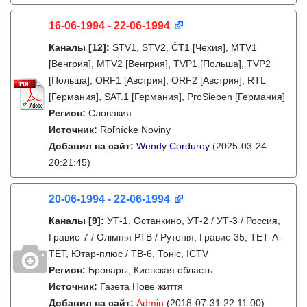
16-06-1994 - 22-06-1994
Каналы
[12]
:
STV1, STV2, ČT1 [Чехия], MTV1
[Венгрия], MTV2 [Венгрия], TVP1 [Польша], TVP2
[Польша], ORF1 [Австрия], ORF2 [Австрия], RTL
[Германия], SAT.1 [Германия], ProSieben [Германия]
Регион:
Словакия
Источник:
Roľnícke Noviny
Добавил на сайт:
Wendy Corduroy
(2025-03-24
20:21:45)
20-06-1994 - 22-06-1994
Каналы
[9]
:
УТ-1, Останкино, УТ-2 / УТ-3 / Россия,
Гравис-7 / Олімпія РТВ / Рутенія, Гравис-35, ТЕТ-А-
ТЕТ, Ютар-плюс / ТВ-6, Тонiс, ICTV
Регион:
Бровары, Киевская область
Источник:
Газета Нове життя
Добавил на сайт:
Admin
(2018-07-31 22:11:00)