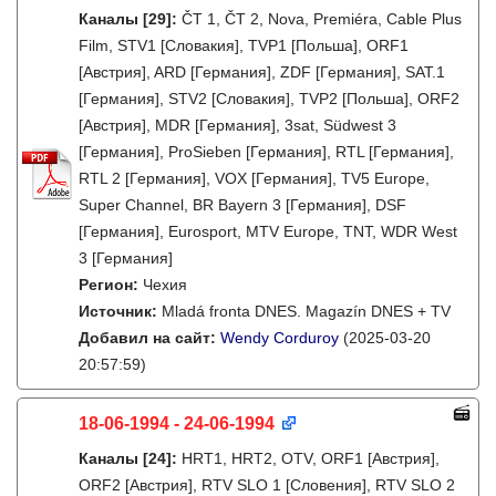
Каналы
[29]
:
ČT 1, ČT 2, Nova, Premiéra, Cable Plus
Film, STV1 [Словакия], TVP1 [Польша], ORF1
[Австрия], ARD [Германия], ZDF [Германия], SAT.1
[Германия], STV2 [Словакия], TVP2 [Польша], ORF2
[Австрия], MDR [Германия], 3sat, Südwest 3
[Германия], ProSieben [Германия], RTL [Германия],
RTL 2 [Германия], VOX [Германия], TV5 Europe,
Super Channel, BR Bayern 3 [Германия], DSF
[Германия], Eurosport, MTV Europe, TNT, WDR West
3 [Германия]
Регион:
Чехия
Источник:
Mladá fronta DNES. Magazín DNES + TV
Добавил на сайт:
Wendy Corduroy
(2025-03-20
20:57:59)
18-06-1994 - 24-06-1994
Каналы
[24]
:
HRT1, HRT2, OTV, ORF1 [Австрия],
ORF2 [Австрия], RTV SLO 1 [Словения], RTV SLO 2