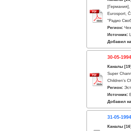
[Германия],
Eurosport, Č
"Радио Своб
Регион:
Че
Источник:
Добавил на
30-05-1994
Каналы
[19
Super Chann
Children's C
Регион:
Эс
Источник:
Добавил на
31-05-199
Каналы
[16