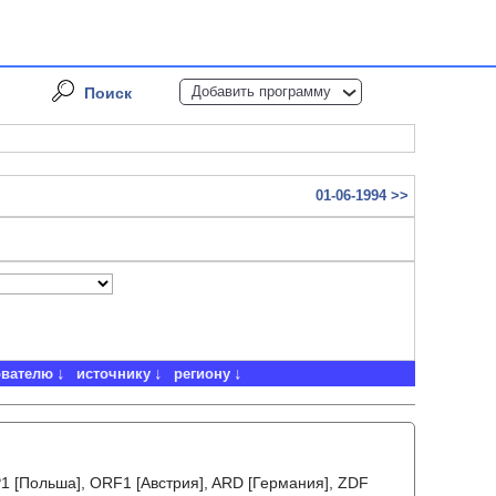
Добавить программу
Поиск
01-06-1994 >>
ователю
источнику
региону
VP1 [Польша], ORF1 [Австрия], ARD [Германия], ZDF