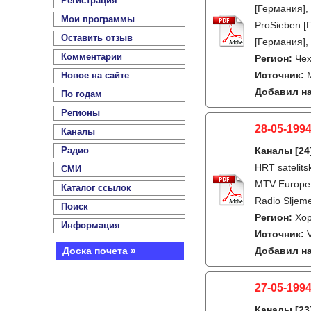
Регистрация
[Германия],
Мои программы
ProSieben [
Оставить отзыв
[Германия],
Комментарии
Регион:
Че
Источник:
Новое на сайте
Добавил на
По годам
Регионы
28-05-1994
Каналы
Радио
Каналы
[24
HRT satelit
СМИ
MTV Europe, 
Каталог ссылок
Radio Sljem
Поиск
Регион:
Хо
Информация
Источник:
Доска почета »
Добавил на
27-05-1994
Каналы
[23