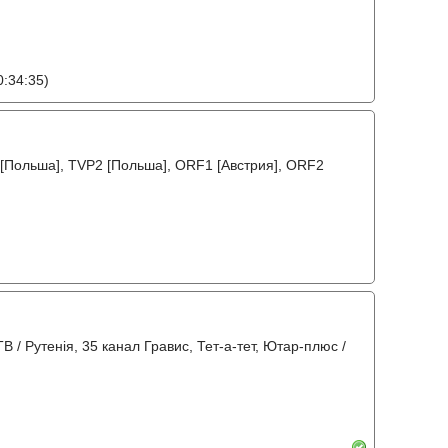
:34:35)
 [Польша], TVP2 [Польша], ORF1 [Австрия], ORF2
ТВ / Рутенія, 35 канал Гравис, Тет-а-тет, Ютар-плюс /