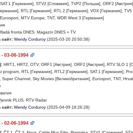
 SAT.1 [Германия], STV2 [Словакия], TVP2 [Польша], ORF2 [Австрия]
Германия], RTL [Германия], RTL 2 [Германия], VOX [Германия], TV5
 Eurosport, MTV Europe, TNT, WDR West 3 [Германия]
хия
Mladá fronta DNES. Magazín DNES + TV
 сайт:
Wendy Corduroy
(2025-03-20 20:50:38)
 - 03-06-1994
]
:
HRT1, HRT2, OTV, ORF1 [Австрия], ORF2 [Австрия], RTV SLO 1 [С
ski program, RTL [Германия], RTL2 [Германия], SAT.1 [Германия], Pr
Super Channel, Sky Movies [Великобритания], Eurosport, TNT, Hrvatski
e
рватия
Vjesnik PLUS. RTV Radar
 сайт:
Wendy Corduroy
(2025-04-09 18:26:28)
 - 02-06-1994
]
:
ČT 1, ČT 2, Nova, Cable Plus Film, Premiéra, STV1 [Словакия], S