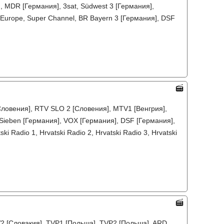
, MDR [Германия], 3sat, Südwest 3 [Германия],
 Europe, Super Channel, BR Bayern 3 [Германия], DSF
ловения], RTV SLO 2 [Словения], MTV1 [Венгрия],
oSieben [Германия], VOX [Германия], DSF [Германия],
 Radio 1, Hrvatski Radio 2, Hrvatski Radio 3, Hrvatski
TV2 [Словакия], TVP1 [Польша], TVP2 [Польша], ARD