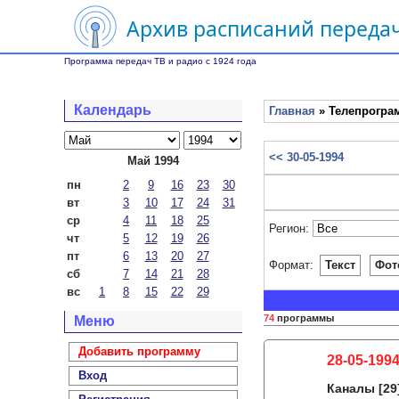
Архив расписаний передач
Программа передач ТВ и радио с 1924 года
Календарь
Главная
» Телепрограм
<< 30-05-1994
Май 1994
пн
2
9
16
23
30
вт
3
10
17
24
31
ср
4
11
18
25
Регион:
чт
5
12
19
26
пт
6
13
20
27
Формат:
Текст
Фот
сб
7
14
21
28
вс
1
8
15
22
29
74
программы
Меню
Добавить программу
28-05-1994
Вход
Каналы
[29