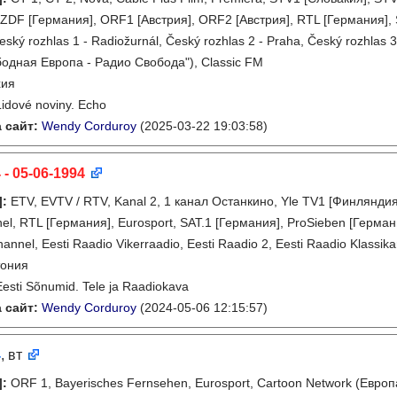
 ZDF [Германия], ORF1 [Австрия], ORF2 [Австрия], RTL [Германия], 
eský rozhlas 1 - Radiožurnál, Český rozhlas 2 - Praha, Český rozhla
одная Европа - Радио Свобода"), Classic FM
хия
Lidové noviny. Echo
 сайт:
Wendy Corduroy
(2025-03-22 19:03:58)
 - 05-06-1994
]
:
ETV, EVTV / RTV, Kanal 2, 1 канал Останкино, Yle TV1 [Финлянди
el, RTL [Германия], Eurosport, SAT.1 [Германия], ProSieben [Герман
hannel, Eesti Raadio Vikerraadio, Eesti Raadio 2, Eesti Raadio Klassik
тония
Eesti Sõnumid. Tele ja Raadiokava
 сайт:
Wendy Corduroy
(2024-05-06 12:15:57)
4
, вт
]
:
ORF 1, Bayerisches Fernsehen, Eurosport, Cartoon Network (Европ