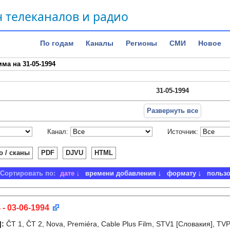
 телеканалов и радио
По годам
Каналы
Регионы
СМИ
Новое
ма на 31-05-1994
31-05-1994
Развернуть все
Канал:
Источник:
о / сканы
PDF
DJVU
HTML
Сортировать по:
дате
времени добавления
формату
польз
 - 03-06-1994
]
:
ČT 1, ČT 2, Nova, Premiéra, Cable Plus Film, STV1 [Словакия], T