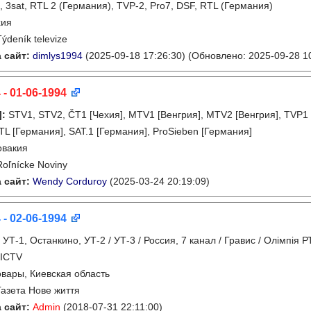
1, 3sat, RTL 2 (Германия), TVP-2, Pro7, DSF, RTL (Германия)
хия
Týdeník televize
 сайт:
dimlys1994
(2025-09-18 17:26:30)
(Обновлено: 2025-09-28 10
 - 01-06-1994
]
:
STV1, STV2, ČT1 [Чехия], MTV1 [Венгрия], MTV2 [Венгрия], TVP1
RTL [Германия], SAT.1 [Германия], ProSieben [Германия]
овакия
Roľnícke Noviny
 сайт:
Wendy Corduroy
(2025-03-24 20:19:09)
 - 02-06-1994
:
УТ-1, Останкино, УТ-2 / УТ-3 / Россия, 7 канал / Гравис / Олімпія Р
 ICTV
вары, Киевская область
Газета Нове життя
 сайт:
Admin
(2018-07-31 22:11:00)