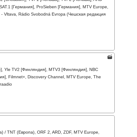
SAT.1 [Германия], ProSieben [Германия], MTV Europe,
s 3 - Vltava, Rádio Svobodná Evropa (Чешская редакция
я], Yle TV2 [Финляндия], MTV3 [Финляндия], NBC
ия], Filmnet+, Discovery Channel, MTV Europe, The
araadio
а) / TNT (Европа), ORF 2, ARD, ZDF, MTV Europe,