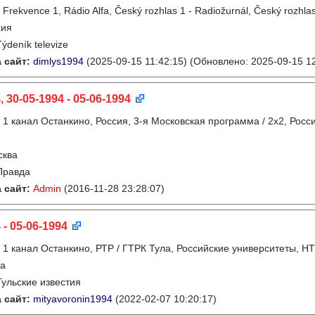
:
Frekvence 1, Rádio Alfa, Český rozhlas 1 - Radiožurnál, Český rozhlas
хия
Týdeník televize
 сайт:
dimlys1994
(2025-09-15 11:42:15)
(Обновлено: 2025-09-15 12
, 30-05-1994 - 05-06-1994
:
1 канал Останкино, Россия, 3-я Московская программа / 2x2, Росс
сква
Правда
 сайт:
Admin
(2016-11-28 23:28:07)
 - 05-06-1994
:
1 канал Останкино, РТР / ГТРК Тула, Российские университеты, Н
ла
Тульские известия
 сайт:
mityavoronin1994
(2022-02-07 10:20:17)