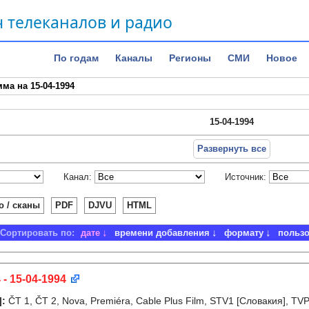
 телеканалов и радио
По годам
Каналы
Регионы
СМИ
Новое
ма на 15-04-1994
15-04-1994
Развернуть все
Канал:
Источник:
о / сканы
PDF
DJVU
HTML
Сортировать по:
дате
времени добавления
формату
польз
 - 15-04-1994
]
:
ČT 1, ČT 2, Nova, Premiéra, Cable Plus Film, STV1 [Словакия], T