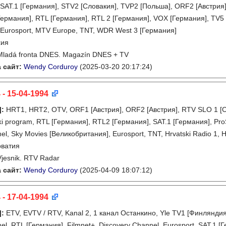
 SAT.1 [Германия], STV2 [Словакия], TVP2 [Польша], ORF2 [Австрия]
Германия], RTL [Германия], RTL 2 [Германия], VOX [Германия], TV5
 Eurosport, MTV Europe, TNT, WDR West 3 [Германия]
хия
Mladá fronta DNES. Magazín DNES + TV
 сайт:
Wendy Corduroy
(2025-03-20 20:17:24)
 - 15-04-1994
]
:
HRT1, HRT2, OTV, ORF1 [Австрия], ORF2 [Австрия], RTV SLO 1 [С
ski program, RTL [Германия], RTL2 [Германия], SAT.1 [Германия], P
l, Sky Movies [Великобритания], Eurosport, TNT, Hrvatski Radio 1, Hr
рватия
Vjesnik. RTV Radar
 сайт:
Wendy Corduroy
(2025-04-09 18:07:12)
 - 17-04-1994
]
:
ETV, EVTV / RTV, Kanal 2, 1 канал Останкино, Yle TV1 [Финлянди
l, RTL [Германия], Filmnet+, Discovery Channel, Eurosport, SAT.1 [