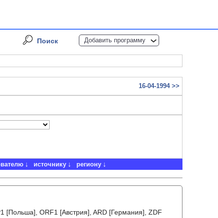
Добавить программу
Поиск
16-04-1994 >>
ователю
источнику
региону
VP1 [Польша], ORF1 [Австрия], ARD [Германия], ZDF