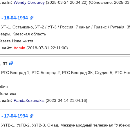
 сайт:
Wendy Corduroy
(2025-03-24 20:04:22)
(Обновлено: 2025-03-
 - 16-04-1994
:
УТ-1, Останкино, УТ-2 / УТ-3 / Россия, 7 канал / Гравис / Рутенія, 
вары, Киевская область
Газета Нове життя
 сайт:
Admin
(2018-07-31 22:11:00)
4
, пт
:
РТС Београд 1, РТС Београд 2, РТС Београд 3К, Студио Б, РТС Но
рбия
Политика
 сайт:
PandaKozunakis
(2023-04-14 21:04:16)
 - 17-04-1994
:
УзТВ-1, УзТВ-2, УзТВ-3, Омад, Международный телеканал "Ўзбекист