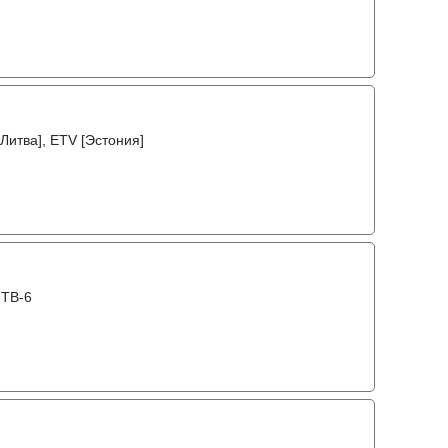
[Литва], ETV [Эстония]
 ТВ-6