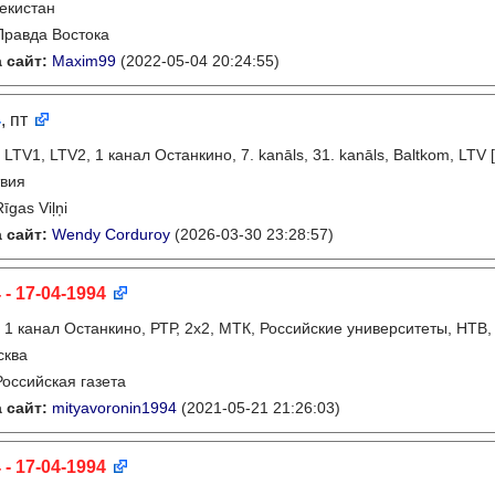
екистан
Правда Востока
 сайт:
Maxim99
(2022-05-04 20:24:55)
4
, пт
:
LTV1, LTV2, 1 канал Останкино, 7. kanāls, 31. kanāls, Baltkom, LTV 
вия
Rīgas Viļņi
 сайт:
Wendy Corduroy
(2026-03-30 23:28:57)
 - 17-04-1994
:
1 канал Останкино, РТР, 2х2, МТК, Российские университеты, НТВ,
сква
Российская газета
 сайт:
mityavoronin1994
(2021-05-21 21:26:03)
 - 17-04-1994