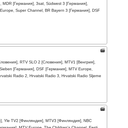
, MDR [Германия], 3sat, Südwest 3 [Германия],
 Europe, Super Channel, BR Bayern 3 [Германия], DSF
ловения], RTV SLO 2 [Словения], MTV1 [Венгрия],
roSieben [Германия], DSF [Германия], MTV Europe,
vatski Radio 2, Hrvatski Radio 3, Hrvatski Radio Sljeme
я], Yle TV2 [Финляндия], MTV3 [Финляндия], NBC
Германия], MTV Europe, The Children's Channel, Eesti