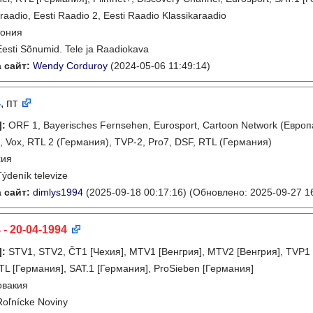
raadio, Eesti Raadio 2, Eesti Raadio Klassikaraadio
тония
Eesti Sõnumid. Tele ja Raadiokava
 сайт:
Wendy Corduroy
(2024-05-06 11:49:14)
4
, пт
]
:
ORF 1, Bayerisches Fernsehen, Eurosport, Cartoon Network (Европ
1, Vox, RTL 2 (Германия), TVP-2, Pro7, DSF, RTL (Германия)
хия
Týdeník televize
 сайт:
dimlys1994
(2025-09-18 00:17:16)
(Обновлено: 2025-09-27 16
 - 20-04-1994
]
:
STV1, STV2, ČT1 [Чехия], MTV1 [Венгрия], MTV2 [Венгрия], TVP1
RTL [Германия], SAT.1 [Германия], ProSieben [Германия]
овакия
Roľnícke Noviny