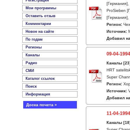
Регистрация
[Германия],
Мои программы
ProSieben [
Оставить отзыв
[Германия],
Комментарии
Регион:
Че
Источник:
Новое на сайте
Добавил на
По годам
Регионы
09-04-1994
Каналы
Радио
Каналы
[23
HRT satelit
СМИ
Super Channe
Каталог ссылок
Регион:
Хо
Поиск
Источник:
Информация
Добавил на
Доска почета »
11-04-1994
Каналы
[18
Super Channe