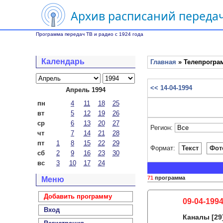
Архив расписаний передач
Программа передач ТВ и радио с 1924 года
Календарь
Главная
» Телепрограм
<< 14-04-1994
Апрель 1994
пн
4
11
18
25
вт
5
12
19
26
ср
6
13
20
27
Регион:
чт
7
14
21
28
пт
1
8
15
22
29
Формат:
Текст
Фот
сб
2
9
16
23
30
вс
3
10
17
24
71
программа
Меню
Добавить программу
09-04-1994
Вход
Каналы
[29