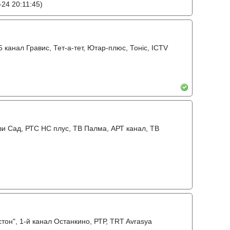
24 20:11:45)
35 канал Гравис, Тет-а-тет, Ютар-плюс, Тонiс, ICTV
ви Сад, РТС НС плус, ТВ Палма, АРТ канал, ТВ
он", 1-й канал Останкино, РТР, TRT Avrasya