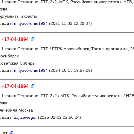
:
1 канал Останкино, РТР, 2х2, МТК, Российские университеты, НТВ,
сква
Аргументы и факты
 сайт:
mityavoronin1994
(2021-11-03 12:29:37)
 - 17-04-1994
:
1 канал Останкино, РТР / ГТРК Новосибирск, Третья программа, 2
восибирск
Советская Сибирь
 сайт:
mityavoronin1994
(2024-10-13 19:57:09)
 - 17-04-1994
:
1 канал Останкино, РТР, 2х2 / МТК, Российские университеты / НТ
сква
Вечерняя Москва
 сайт:
zajtzewegor
(2025-02-02 02:56:24)
4
, пт