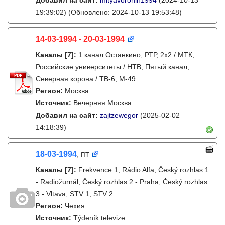
Добавил на сайт:
mityavoronin1994
(2024-10-13
19:39:02)
(Обновлено: 2024-10-13 19:53:48)
14-03-1994 - 20-03-1994
Каналы
[7]
:
1 канал Останкино, РТР, 2х2 / МТК,
Российские университеты / НТВ, Пятый канал,
Северная корона / ТВ-6, М-49
Регион:
Москва
Источник:
Вечерняя Москва
Добавил на сайт:
zajtzewegor
(2025-02-02
14:18:39)
18-03-1994
, пт
Каналы
[7]
:
Frekvence 1, Rádio Alfa, Český rozhlas 1
- Radiožurnál, Český rozhlas 2 - Praha, Český rozhlas
3 - Vltava, STV 1, STV 2
Регион:
Чехия
Источник:
Týdeník televize