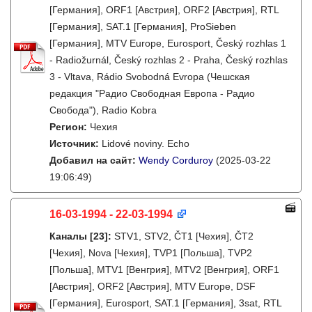
[Германия], ORF1 [Австрия], ORF2 [Австрия], RTL
[Германия], SAT.1 [Германия], ProSieben
[Германия], MTV Europe, Eurosport, Český rozhlas 1
- Radiožurnál, Český rozhlas 2 - Praha, Český rozhlas
3 - Vltava, Rádio Svobodná Evropa (Чешская
редакция "Радио Свободная Европа - Радио
Свобода"), Radio Kobra
Регион:
Чехия
Источник:
Lidové noviny. Echo
Добавил на сайт:
Wendy Corduroy
(2025-03-22
19:06:49)
16-03-1994 - 22-03-1994
Каналы
[23]
:
STV1, STV2, ČT1 [Чехия], ČT2
[Чехия], Nova [Чехия], TVP1 [Польша], TVP2
[Польша], MTV1 [Венгрия], MTV2 [Венгрия], ORF1
[Австрия], ORF2 [Австрия], MTV Europe, DSF
[Германия], Eurosport, SAT.1 [Германия], 3sat, RTL