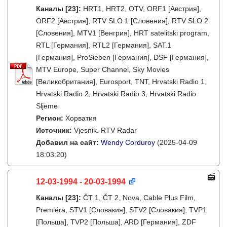
Каналы
[23]
:
HRT1, HRT2, OTV, ORF1 [Австрия],
ORF2 [Австрия], RTV SLO 1 [Словения], RTV SLO 2
[Словения], MTV1 [Венгрия], HRT satelitski program,
RTL [Германия], RTL2 [Германия], SAT.1
[Германия], ProSieben [Германия], DSF [Германия],
MTV Europe, Super Channel, Sky Movies
[Великобритания], Eurosport, TNT, Hrvatski Radio 1,
Hrvatski Radio 2, Hrvatski Radio 3, Hrvatski Radio
Sljeme
Регион:
Хорватия
Источник:
Vjesnik. RTV Radar
Добавил на сайт:
Wendy Corduroy
(2025-04-09
18:03:20)
12-03-1994 - 20-03-1994
Каналы
[23]
:
ČT 1, ČT 2, Nova, Cable Plus Film,
Premiéra, STV1 [Словакия], STV2 [Словакия], TVP1
[Польша], TVP2 [Польша], ARD [Германия], ZDF