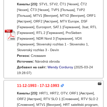
Каналы
[23]
:
STV1, STV2, ČT1 [Чехия], ČT2
[Чехия], ČT3 [Чехия], TVP1 [Польша], TVP2
[Польша], MTV1 [Венгрия], MTV2 [Венгрия], ORF1
[Австрия], ORF2 [Австрия], MTV Europe, DSF
[Германия], Eurosport, SAT.1 [Германия], 3sat, RTL
[Германия], RTL 2 [Германия], ProSieben
[Германия], NDR Nord 3 [Германия], VOX
[Германия], Slovenský rozhlas 1 - Slovensko 1,
Slovenský rozhlas 3 - Devín
Регион:
Словакия
Источник:
Národná obroda
Добавил на сайт:
Wendy Corduroy
(2025-03-24
19:28:07)
11-12-1993 - 17-12-1993
Каналы
[23]
:
HRT1, HRT2, OTV, ORF1 [Австрия],
ORF2 [Австрия], RTV SLO 1 [Словения], RTV SLO 2
[Словения], MTV1 [Венгрия], HRT satelitski program,