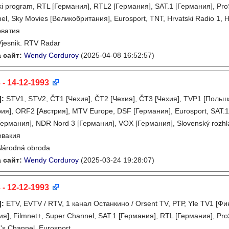
ski program, RTL [Германия], RTL2 [Германия], SAT.1 [Германия], P
l, Sky Movies [Великобритания], Eurosport, TNT, Hrvatski Radio 1, Hr
рватия
Vjesnik. RTV Radar
 сайт:
Wendy Corduroy
(2025-04-08 16:52:57)
 - 14-12-1993
]
:
STV1, STV2, ČT1 [Чехия], ČT2 [Чехия], ČT3 [Чехия], TVP1 [Польш
ия], ORF2 [Австрия], MTV Europe, DSF [Германия], Eurosport, SAT.1 
ермания], NDR Nord 3 [Германия], VOX [Германия], Slovenský rozhlas
овакия
Národná obroda
 сайт:
Wendy Corduroy
(2025-03-24 19:28:07)
 - 12-12-1993
]
:
ETV, EVTV / RTV, 1 канал Останкино / Orsent TV, РТР, Yle TV1 [Ф
я], Filmnet+, Super Channel, SAT.1 [Германия], RTL [Германия], Pr
's Channel, Eurosport