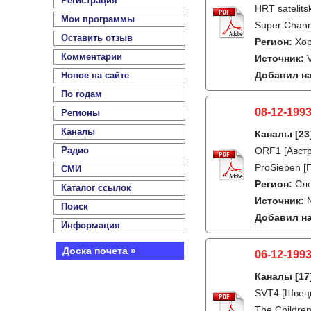
Регистрация
HRT satelit
Мои программы
Super Channe
Оставить отзыв
Регион:
Хо
Комментарии
Источник:
Добавил на
Новое на сайте
По годам
08-12-1993
Регионы
Каналы
Каналы
[23
Радио
ORF1 [Австр
ProSieben [Г
СМИ
Регион:
Сл
Каталог ссылок
Источник:
Поиск
Добавил на
Информация
Доска почета »
06-12-1993
Каналы
[17
SVT4 [Швеци
The Children