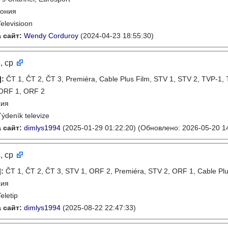
тония
Televisioon
 сайт:
Wendy Corduroy
(2024-04-23 18:55:30)
3
, ср
]
:
ČT 1, ČT 2, ČT 3, Premiéra, Cable Plus Film, STV 1, STV 2, TVP-1
ORF 1, ORF 2
хия
Týdeník televize
 сайт:
dimlys1994
(2025-01-29 01:22:20)
(Обновлено: 2026-05-20 14
3
, ср
]
:
ČT 1, ČT 2, ČT 3, STV 1, ORF 2, Premiéra, STV 2, ORF 1, Cable Pl
хия
eletip
 сайт:
dimlys1994
(2025-08-22 22:47:33)