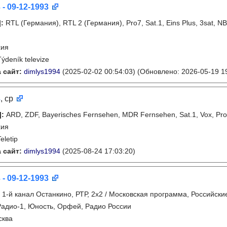
 - 09-12-1993
]
:
RTL (Германия), RTL 2 (Германия), Pro7, Sat.1, Eins Plus, 3sat, 
хия
Týdeník televize
 сайт:
dimlys1994
(2025-02-02 00:54:03)
(Обновлено: 2026-05-19 19
3
, ср
]
:
ARD, ZDF, Bayerisches Fernsehen, MDR Fernsehen, Sat.1, Vox, Pr
хия
eletip
 сайт:
dimlys1994
(2025-08-24 17:03:20)
 - 09-12-1993
:
1-й канал Останкино, РТР, 2х2 / Московская программа, Российски
Радио-1, Юность, Орфей, Радио России
сква