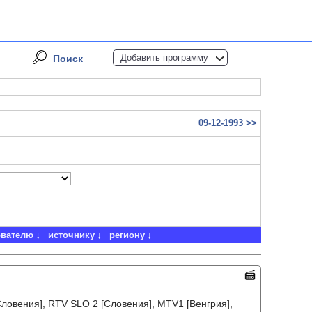
Добавить программу
Поиск
09-12-1993 >>
ователю
источнику
региону
ловения], RTV SLO 2 [Словения], MTV1 [Венгрия],