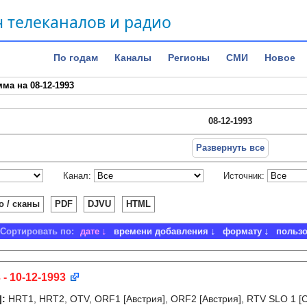
 телеканалов и радио
По годам
Каналы
Регионы
СМИ
Новое
ма на 08-12-1993
08-12-1993
Развернуть все
Канал:
Источник:
о / сканы
PDF
DJVU
HTML
Сортировать по:
дате
времени добавления
формату
польз
 - 10-12-1993
]
:
HRT1, HRT2, OTV, ORF1 [Австрия], ORF2 [Австрия], RTV SLO 1 [С