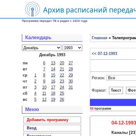
Архив расписаний передач
Программа передач ТВ и радио с 1924 года
Календарь
Главная
» Телепрограм
<< 07-12-1993
Декабрь 1993
пн
6
13
20
27
вт
7
14
21
28
ср
1
8
15
22
29
Регион:
чт
2
9
16
23
30
пт
3
10
17
24
31
Формат:
Текст
Фот
сб
4
11
18
25
вс
5
12
19
26
68
программ
Меню
Добавить программу
04-12-1993
Вход
Каналы
[23