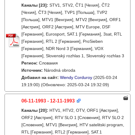
Каналы
[23]
:
STV1, STV2, ČT1 [Чехия], ČT2
[Чехия], ČT3 [Чехия], TVP1 [Польша], TVP2
[Польша], MTV1 [Венгрия], MTV2 [Венгрия], ORF1
[Австрия], ORF2 [Австрия], MTV Europe, DSF
[Германия], Eurosport, SAT.1 [Германия], 3sat, RTL
[Германия], RTL 2 [Германия], ProSieben
[Германия], NDR Nord 3 [Германия], VOX
[Германия], Slovenský rozhlas 1, Slovenský rozhlas 3
Регион:
Словакия
Источник:
Národná obroda
Добавил на сайт:
Wendy Corduroy
(2025-03-24
19:19:00)
(Обновлено: 2025-03-24 19:32:09)
06-11-1993 - 12-11-1993
Каналы
[20]
:
HTV1, HTV2, OTV, ORF1 [Австрия],
ORF2 [Австрия], RTV SLO 1 [Словения], RTV SLO 2
[Словения], MTV1 [Венгрия], HTV satelitski program,
RTL [Германия], RTL2 [Германия], SAT.1