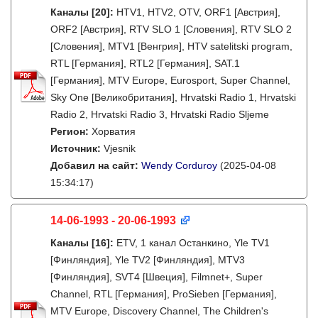
Каналы
[20]
:
HTV1, HTV2, OTV, ORF1 [Австрия],
ORF2 [Австрия], RTV SLO 1 [Словения], RTV SLO 2
[Словения], MTV1 [Венгрия], HTV satelitski program,
RTL [Германия], RTL2 [Германия], SAT.1
[Германия], MTV Europe, Eurosport, Super Channel,
Sky One [Великобритания], Hrvatski Radio 1, Hrvatski
Radio 2, Hrvatski Radio 3, Hrvatski Radio Sljeme
Регион:
Хорватия
Источник:
Vjesnik
Добавил на сайт:
Wendy Corduroy
(2025-04-08
15:34:17)
14-06-1993 - 20-06-1993
Каналы
[16]
:
ETV, 1 канал Останкино, Yle TV1
[Финляндия], Yle TV2 [Финляндия], MTV3
[Финляндия], SVT4 [Швеция], Filmnet+, Super
Channel, RTL [Германия], ProSieben [Германия],
MTV Europe, Discovery Channel, The Children's