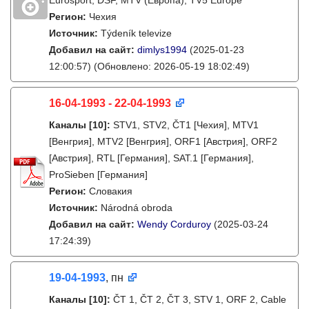
Eurosport, DSF, MTV (Европа), TV5 Europe
Регион:
Чехия
Источник:
Týdeník televize
Добавил на сайт:
dimlys1994
(2025-01-23
12:00:57)
(Обновлено: 2026-05-19 18:02:49)
16-04-1993 - 22-04-1993
Каналы
[10]
:
STV1, STV2, ČT1 [Чехия], MTV1
[Венгрия], MTV2 [Венгрия], ORF1 [Австрия], ORF2
[Австрия], RTL [Германия], SAT.1 [Германия],
ProSieben [Германия]
Регион:
Словакия
Источник:
Národná obroda
Добавил на сайт:
Wendy Corduroy
(2025-03-24
17:24:39)
19-04-1993
, пн
Каналы
[10]
:
ČT 1, ČT 2, ČT 3, STV 1, ORF 2, Cable