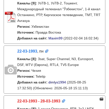
Каналы
[9]
:
УзТВ-1, УзТВ-2, Тошкент,
Международный телеканал "Ўзбекистон", 1-й канал
Останкино, РТР, Киргизское телевидение, ТМТ, TRT
Avrasya
Регион:
Узбекистан
Источник:
Правда Востока
Добавил на сайт:
Maxim99
(2022-02-04 16:02:34)
22-03-1993
, пн
Каналы
[8]
:
3sat, Super Channel, N3, Eurosport,
DSF, MTV (Европа), RTL4, TV5 Europe
Регион:
Чехия
Источник:
Teletip
Добавил на сайт:
dimlys1994
(2025-08-25
17:32:50)
(Обновлено: 2026-05-18 15:11:13)
22-03-1993 - 28-03-1993
Каналы
[8]
:
1 канал Останкино, РТВ, 2х2 / МТК,