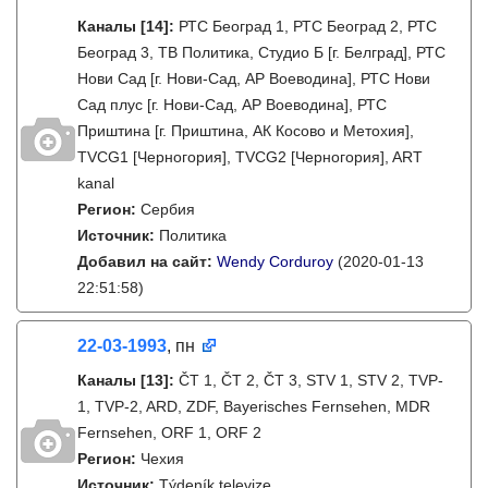
Каналы
[14]
:
РТС Београд 1, РТС Београд 2, РТС
Београд 3, ТВ Политика, Студио Б [г. Белград], РТС
Нови Сад [г. Нови-Сад, АР Воеводина], РТС Нови
Сад плус [г. Нови-Сад, АР Воеводина], РТС
Приштина [г. Приштина, АК Косово и Метохия],
TVCG1 [Черногория], TVCG2 [Черногория], ART
kanal
Регион:
Сербия
Источник:
Политика
Добавил на сайт:
Wendy Corduroy
(2020-01-13
22:51:58)
22-03-1993
, пн
Каналы
[13]
:
ČT 1, ČT 2, ČT 3, STV 1, STV 2, TVP-
1, TVP-2, ARD, ZDF, Bayerisches Fernsehen, MDR
Fernsehen, ORF 1, ORF 2
Регион:
Чехия
Источник:
Týdeník televize