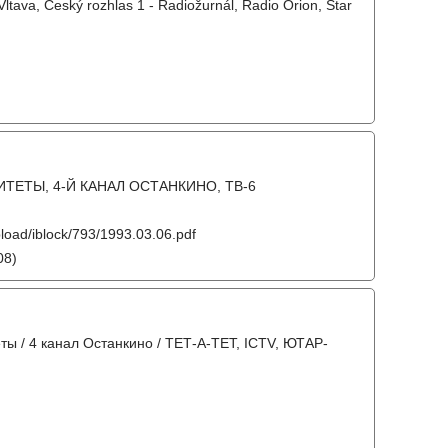
Vltava, Český rozhlas 1 - Radiožurnál, Radio Orion, Star
ИТЕТЫ, 4-Й КАНАЛ ОСТАНКИНО, ТВ-6
pload/iblock/793/1993.03.06.pdf
08)
еты / 4 канал Останкино / ТЕТ-А-ТЕТ, ICTV, ЮТАР-