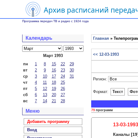
Архив расписаний передач
Программа передач ТВ и радио с 1924 года
Календарь
Главная
» Телепрограм
<< 12-03-1993
Март 1993
пн
1
8
15
22
29
вт
2
9
16
23
30
ср
3
10
17
24
31
Регион:
чт
4
11
18
25
пт
5
12
19
26
Формат:
Текст
Фот
сб
6
13
20
27
вс
7
14
21
28
79
программ
Меню
Добавить программу
13-03-1993
Вход
Каналы
[19