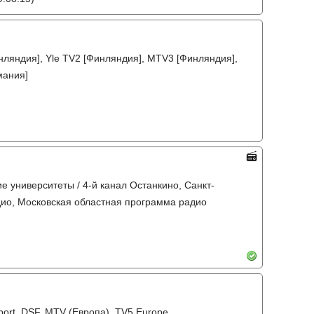
инляндия], Yle TV2 [Финляндия], MTV3 [Финляндия],
мания]
ие университеты / 4-й канал Останкино, Санкт-
дио, Московская областная программа радио
sport, DSF, MTV (Европа), TV5 Europe