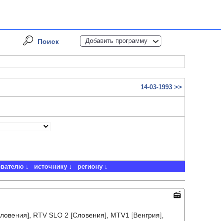
Добавить программу
Поиск
14-03-1993 >>
ователю
источнику
региону
ловения], RTV SLO 2 [Словения], MTV1 [Венгрия],