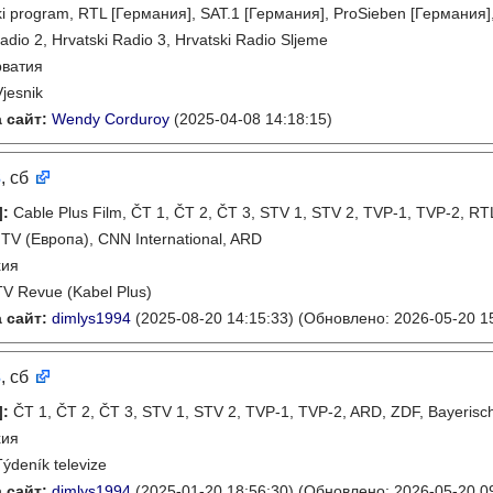
ki program, RTL [Германия], SAT.1 [Германия], ProSieben [Германия]
Radio 2, Hrvatski Radio 3, Hrvatski Radio Sljeme
рватия
Vjesnik
 сайт:
Wendy Corduroy
(2025-04-08 14:18:15)
3
, сб
]
:
Cable Plus Film, ČT 1, ČT 2, ČT 3, STV 1, STV 2, TVP-1, TVP-2, RTL
MTV (Европа), CNN International, ARD
хия
TV Revue (Kabel Plus)
 сайт:
dimlys1994
(2025-08-20 14:15:33)
(Обновлено: 2026-05-20 15
3
, сб
]
:
ČT 1, ČT 2, ČT 3, STV 1, STV 2, TVP-1, TVP-2, ARD, ZDF, Bayeri
хия
Týdeník televize
 сайт:
dimlys1994
(2025-01-20 18:56:30)
(Обновлено: 2026-05-20 09