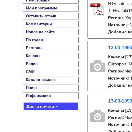
Регистрация
HTV satelits
Мои программы
1, Hrvatski 
Оставить отзыв
Регион:
Хо
Комментарии
Источник:
Добавил на
Новое на сайте
По годам
13-03-199
Регионы
Каналы
Каналы
[17
Радио
Eurosport, 
Регион:
Че
СМИ
Источник:
Каталог ссылок
Добавил на
Поиск
Информация
13-03-199
Доска почета »
Каналы
[13
Регион:
Че
Источник:
Добавил на