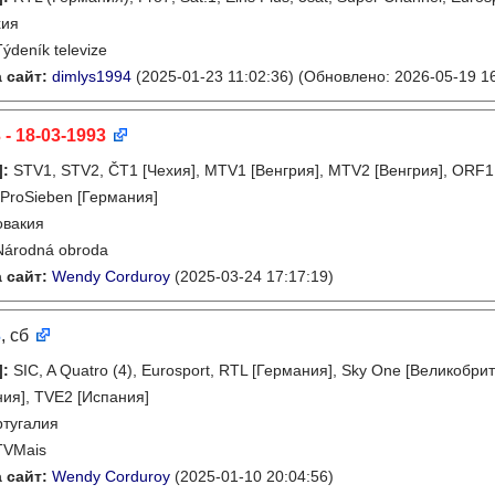
хия
Týdeník televize
 сайт:
dimlys1994
(2025-01-23 11:02:36)
(Обновлено: 2026-05-19 16
 - 18-03-1993
]
:
STV1, STV2, ČT1 [Чехия], MTV1 [Венгрия], MTV2 [Венгрия], ORF1 
 ProSieben [Германия]
овакия
Národná obroda
 сайт:
Wendy Corduroy
(2025-03-24 17:17:19)
3
, сб
]
:
SIC, A Quatro (4), Eurosport, RTL [Германия], Sky One [Великобрит
ия], TVE2 [Испания]
тугалия
TVMais
 сайт:
Wendy Corduroy
(2025-01-10 20:04:56)