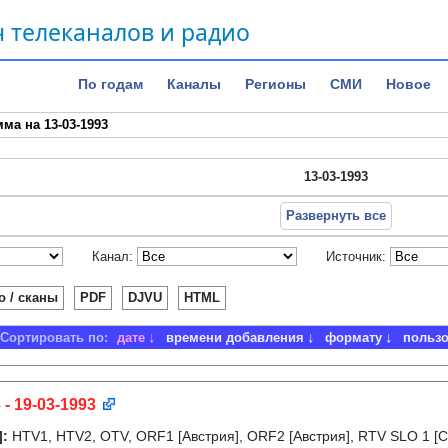
 телеканалов и радио
По годам
Каналы
Регионы
СМИ
Новое
ма на 13-03-1993
13-03-1993
Развернуть все
Канал:
Источник:
о / сканы
PDF
DJVU
HTML
Сортировать по:
дате
времени добавления
формату
польз
 - 19-03-1993
]
:
HTV1, HTV2, OTV, ORF1 [Австрия], ORF2 [Австрия], RTV SLO 1 [С