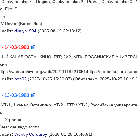
:
Český rozhlas 4 - Regina, Český rozhlas 2 - Praha, Český rozhlas 3 - 
a, Ekol.S
хия
TV Revue (Kabel Plus)
 сайт:
dimlys1994
(2025-08-19 22:13:12)
 - 14-03-1993
:
1-Й КАНАЛ ОСТАНКИНО, РТР, 2Х2, МТК, РОССИЙСКИЕ УНИВЕРС
сия
https://web.archive.org/web/20211118221651/https://portal-kultura.ru/u
 сайт:
bob92
(2025-10-25 15:50:07)
(Обновлено: 2025-10-25 18:49:
 - 13-03-1993
:
УТ-1, 1 канал Останкино, УТ-2 / РТР / УТ-3, Российские университ
ал
в, Украина
Киевские ведомости
 сайт:
Wendy Corduroy
(2026-01-25 16:40:51)