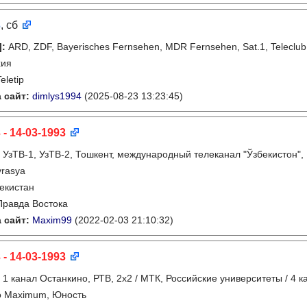
3
, сб
]
:
ARD, ZDF, Bayerisches Fernsehen, MDR Fernsehen, Sat.1, Teleclub,
хия
eletip
 сайт:
dimlys1994
(2025-08-23 13:23:45)
 - 14-03-1993
:
УзТВ-1, УзТВ-2, Тошкент, международный телеканал "Ўзбекистон", 
vrasya
екистан
Правда Востока
 сайт:
Maxim99
(2022-02-03 21:10:32)
 - 14-03-1993
:
1 канал Останкино, РТВ, 2х2 / МТК, Российские университеты / 4 
о Maximum, Юность