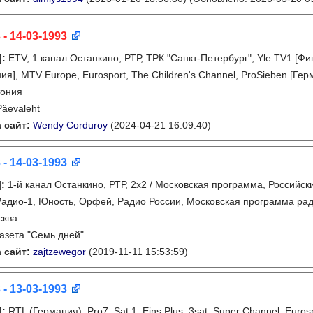
 - 14-03-1993
]
:
ETV, 1 канал Останкино, РТР, ТРК "Санкт-Петербург", Yle TV1 [Ф
ия], MTV Europe, Eurosport, The Children's Channel, ProSieben [Гер
тония
Päevaleht
 сайт:
Wendy Corduroy
(2024-04-21 16:09:40)
 - 14-03-1993
]
:
1-й канал Останкино, РТР, 2х2 / Московская программа, Российск
Радио-1, Юность, Орфей, Радио России, Московская программа ра
сква
газета "Семь дней"
 сайт:
zajtzewegor
(2019-11-11 15:53:59)
 - 13-03-1993
]
:
RTL (Германия), Pro7, Sat.1, Eins Plus, 3sat, Super Channel, Euro