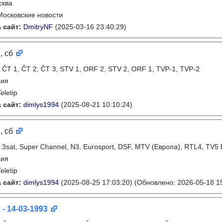
сква
Московские новости
 сайт:
DmitryNF
(2025-03-16 23:40:29)
3
, сб
:
ČT 1, ČT 2, ČT 3, STV 1, ORF 2, STV 2, ORF 1, TVP-1, TVP-2
хия
eletip
 сайт:
dimlys1994
(2025-08-21 10:10:24)
3
, сб
:
3sat, Super Channel, N3, Eurosport, DSF, MTV (Европа), RTL4, TV5
хия
eletip
 сайт:
dimlys1994
(2025-08-25 17:03:20)
(Обновлено: 2026-05-18 15
 - 14-03-1993