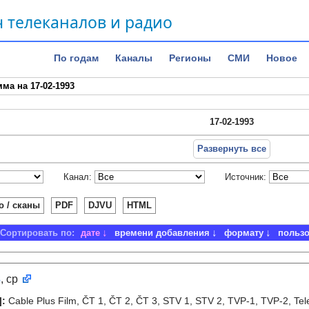
 телеканалов и радио
По годам
Каналы
Регионы
СМИ
Новое
ма на 17-02-1993
17-02-1993
Развернуть все
Канал:
Источник:
о / сканы
PDF
DJVU
HTML
Сортировать по:
дате
времени добавления
формату
польз
3
, ср
]
:
Cable Plus Film, ČT 1, ČT 2, ČT 3, STV 1, STV 2, TVP-1, TVP-2, Tel