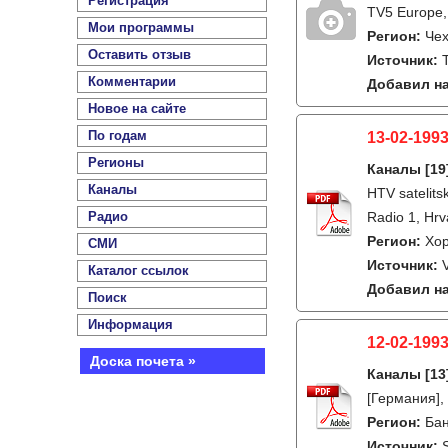
Регистрация
TV5 Europe,
Мои программы
Регион:
Че
Оставить отзыв
Источник:
Комментарии
Добавил на
Новое на сайте
По годам
13-02-1993
Регионы
Каналы
[19
Каналы
HTV satelits
Радио
Radio 1, Hrv
Регион:
Хо
СМИ
Источник:
Каталог ссылок
Добавил на
Поиск
Информация
12-02-1993
Доска почета »
Каналы
[13
[Германия],
Регион:
Бан
Источник: