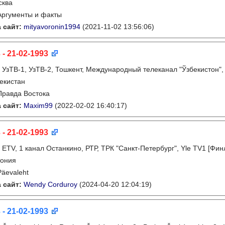
сква
Аргументы и факты
 сайт:
mityavoronin1994
(2021-11-02 13:56:06)
 - 21-02-1993
:
УзТВ-1, УзТВ-2, Тошкент, Международный телеканал "Ўзбекистон", 
екистан
Правда Востока
 сайт:
Maxim99
(2022-02-02 16:40:17)
 - 21-02-1993
:
ETV, 1 канал Останкино, РТР, ТРК "Санкт-Петербург", Yle TV1 [Фи
тония
Päevaleht
 сайт:
Wendy Corduroy
(2024-04-20 12:04:19)
 - 21-02-1993