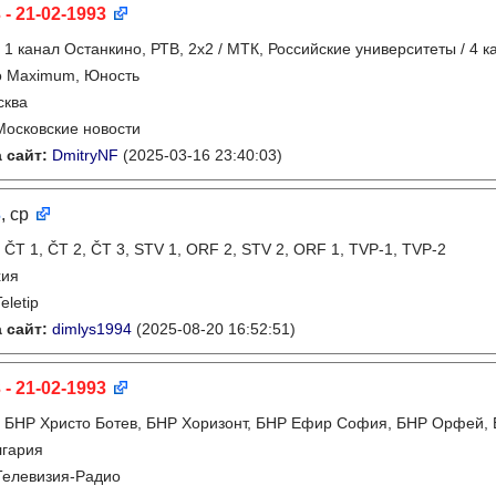
 - 21-02-1993
:
1 канал Останкино, РТВ, 2х2 / МТК, Российские университеты / 4 
о Maximum, Юность
сква
Московские новости
 сайт:
DmitryNF
(2025-03-16 23:40:03)
3
, ср
:
ČT 1, ČT 2, ČT 3, STV 1, ORF 2, STV 2, ORF 1, TVP-1, TVP-2
хия
eletip
 сайт:
dimlys1994
(2025-08-20 16:52:51)
 - 21-02-1993
:
БНР Христо Ботев, БНР Хоризонт, БНР Ефир София, БНР Орфей, Б
лгария
Телевизия-Радио