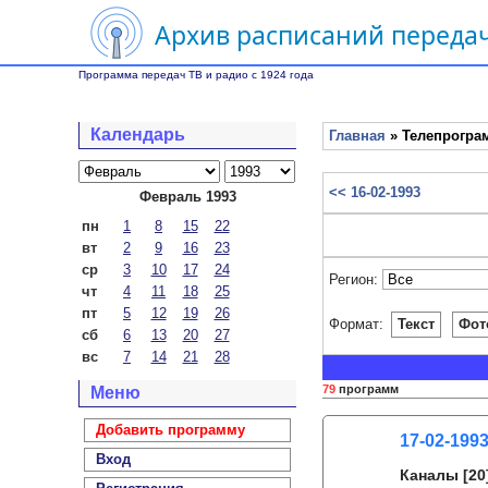
Архив расписаний передач
Программа передач ТВ и радио с 1924 года
Календарь
Главная
» Телепрограм
<< 16-02-1993
Февраль 1993
пн
1
8
15
22
вт
2
9
16
23
ср
3
10
17
24
Регион:
чт
4
11
18
25
пт
5
12
19
26
Формат:
Текст
Фот
сб
6
13
20
27
вс
7
14
21
28
79
программ
Меню
Добавить программу
17-02-199
Вход
Каналы
[20