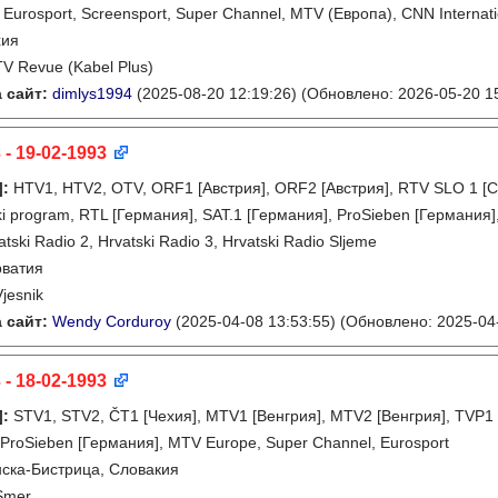
 Eurosport, Screensport, Super Channel, MTV (Европа), CNN Internat
хия
TV Revue (Kabel Plus)
 сайт:
dimlys1994
(2025-08-20 12:19:26)
(Обновлено: 2026-05-20 15
 - 19-02-1993
]
:
HTV1, HTV2, OTV, ORF1 [Австрия], ORF2 [Австрия], RTV SLO 1 [С
ki program, RTL [Германия], SAT.1 [Германия], ProSieben [Германия]
atski Radio 2, Hrvatski Radio 3, Hrvatski Radio Sljeme
рватия
Vjesnik
 сайт:
Wendy Corduroy
(2025-04-08 13:53:55)
(Обновлено: 2025-04-
 - 18-02-1993
]
:
STV1, STV2, ČT1 [Чехия], MTV1 [Венгрия], MTV2 [Венгрия], TVP1 
 ProSieben [Германия], MTV Europe, Super Channel, Eurosport
ска-Бистрица, Словакия
Smer