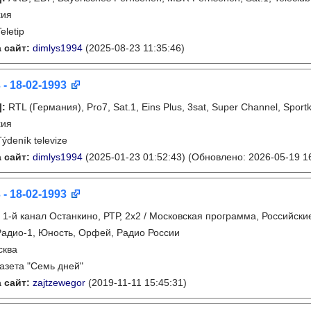
хия
eletip
 сайт:
dimlys1994
(2025-08-23 11:35:46)
 - 18-02-1993
]
:
RTL (Германия), Pro7, Sat.1, Eins Plus, 3sat, Super Channel, Spor
хия
Týdeník televize
 сайт:
dimlys1994
(2025-01-23 01:52:43)
(Обновлено: 2026-05-19 16
 - 18-02-1993
:
1-й канал Останкино, РТР, 2х2 / Московская программа, Российски
Радио-1, Юность, Орфей, Радио России
сква
газета "Семь дней"
 сайт:
zajtzewegor
(2019-11-11 15:45:31)