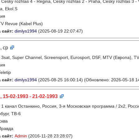
:
Český rozhlas 4 - Regina, Český rozhlas 2 - Praha, Český rozhlas 3 - 
a, Ekol.S
хия
TV Revue (Kabel Plus)
 сайт:
dimlys1994
(2025-08-19 22:07:47)
3
, ср
:
3sat, Super Channel, Screensport, Eurosport, DSF, MTV (Европа), T
хия
eletip
 сайт:
dimlys1994
(2025-08-25 16:00:14)
(Обновлено: 2026-05-18 14
, 15-02-1993 - 21-02-1993
:
1 канал Останкино, Россия, 3-я Московская программа / 2x2, Росс
бург, ТВ-6
сква
Правда
 сайт:
Admin
(2016-11-28 23:28:07)