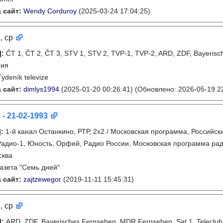
 сайт:
Wendy Corduroy
(2025-03-24 17:04:25)
3
, ср
]
:
ČT 1, ČT 2, ČT 3, STV 1, STV 2, TVP-1, TVP-2, ARD, ZDF, Bayeri
хия
Týdeník televize
 сайт:
dimlys1994
(2025-01-20 00:26:41)
(Обновлено: 2026-05-19 22
 - 21-02-1993
]
:
1-й канал Останкино, РТР, 2х2 / Московская программа, Российск
Радио-1, Юность, Орфей, Радио России, Московская программа ра
сква
газета "Семь дней"
 сайт:
zajtzewegor
(2019-11-11 15:45:31)
3
, ср
]
:
ARD, ZDF, Bayerisches Fernsehen, MDR Fernsehen, Sat.1, Teleclub,