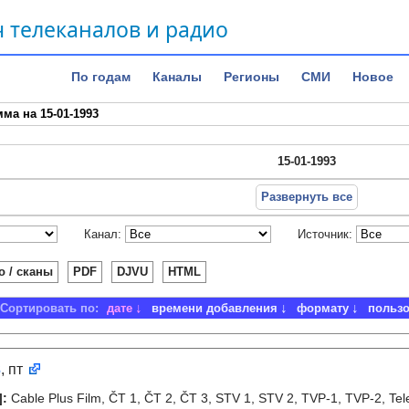
 телеканалов и радио
По годам
Каналы
Регионы
СМИ
Новое
ма на 15-01-1993
15-01-1993
Развернуть все
Канал:
Источник:
о / сканы
PDF
DJVU
HTML
Сортировать по:
дате
времени добавления
формату
польз
3
, пт
]
:
Cable Plus Film, ČT 1, ČT 2, ČT 3, STV 1, STV 2, TVP-1, TVP-2, Tel