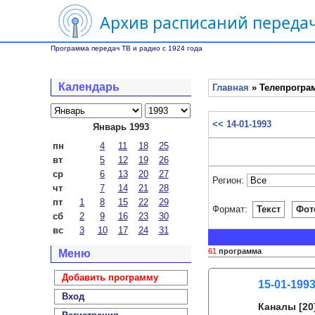
Архив расписаний передач
Программа передач ТВ и радио с 1924 года
Календарь
Главная
» Телепрограм
<< 14-01-1993
Январь 1993
пн
4
11
18
25
вт
5
12
19
26
ср
6
13
20
27
Регион:
чт
7
14
21
28
пт
1
8
15
22
29
Формат:
Текст
Фот
сб
2
9
16
23
30
вс
3
10
17
24
31
61
программа
Меню
Добавить программу
15-01-199
Вход
Каналы
[20