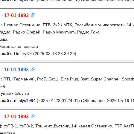
 - 17-01-1993
]
:
1 канал Останкино, РТВ, 2х2 / МТК, Российские университеты / 4 
Радио, Радио Орфей, Радио Maximum, Радио Рокс
сква
Московские новости
 сайт:
DmitryNF
(2025-03-16 23:39:29)
 - 16-01-1993
]
:
RTL (Германия), Pro7, Sat.1, Eins Plus, 3sat, Super Channel, Sport
хия
Týdeník televize
 сайт:
dimlys1994
(2025-01-23 01:24:01)
(Обновлено: 2026-05-19 16
 - 17-01-1993
]
:
УзТВ-1, УзТВ-2, Тошкент, Дустлик, 1-й канал Останкино, РТР, Каз
екистан