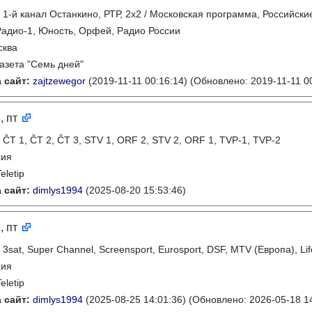
:
1-й канал Останкино, РТР, 2х2 / Московская программа, Российски
Радио-1, Юность, Орфей, Радио России
сква
газета "Семь дней"
 сайт:
zajtzewegor
(2019-11-11 00:16:14)
(Обновлено: 2019-11-11 00
3
, пт
:
ČT 1, ČT 2, ČT 3, STV 1, ORF 2, STV 2, ORF 1, TVP-1, TVP-2
хия
eletip
 сайт:
dimlys1994
(2025-08-20 15:53:46)
3
, пт
:
3sat, Super Channel, Screensport, Eurosport, DSF, MTV (Европа), Lif
хия
eletip
 сайт:
dimlys1994
(2025-08-25 14:01:36)
(Обновлено: 2026-05-18 14