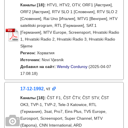
Каналы
[18]
:
HTV1, HTV2, OTV, ORF1 [Австрия],
ORF2 [Австрия], RTV SLO 1 [Словения], RTV SLO 2
[Словения], Rai Uno [Италия], MTV1 [Венгрия], HTV
satelitski program, RTL [Германия], SAT.1
[Германия], MTV Europe, Screensport, Hrvatski Radio
1, Hrvatski Radio 2, Hrvatski Radio 3, Hrvatski Radio
Sljeme
Регион:
Хорватия
Источник:
Novi Vjesnik
Добавил на сайт:
Wendy Corduroy
(2025-04-07
17:08:18)
17-12-1992
, чт
Каналы
[18]
:
ČST F1, ČST ČTV, ČST STV, ČST
OK3, TVP-1, TVP-2, Tele-3 Katowice, RTL
(Германия), 3sat, Pro7, Eins Plus, TV5 Europe,
Eurosport, Screensport, Super Channel, MTV
(Европа), CNN International, ARD