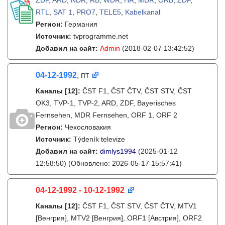
ZDF
,
ARD
,
NDR
,
RB
,
WDR
,
HR
,
MDR
,
ORB
,
ZDF
,
RTL
,
SAT 1
,
PRO7
,
TELE5
,
Kabelkanal
Регион:
Германия
Источник:
tvprogramme.net
Добавил на сайт:
Admin
(2018-02-07 13:42:52)
04-12-1992
, пт
Каналы
[12]
:
ČST F1, ČST ČTV, ČST STV, ČST
OK3, TVP-1, TVP-2, ARD, ZDF, Bayerisches
Fernsehen, MDR Fernsehen, ORF 1, ORF 2
Регион:
Чехословакия
Источник:
Týdeník televize
Добавил на сайт:
dimlys1994
(2025-01-12
12:58:50)
(Обновлено: 2026-05-17 15:57:41)
04-12-1992 - 10-12-1992
Каналы
[12]
:
ČST F1, ČST STV, ČST ČTV, MTV1
[Венгрия], MTV2 [Венгрия], ORF1 [Австрия], ORF2