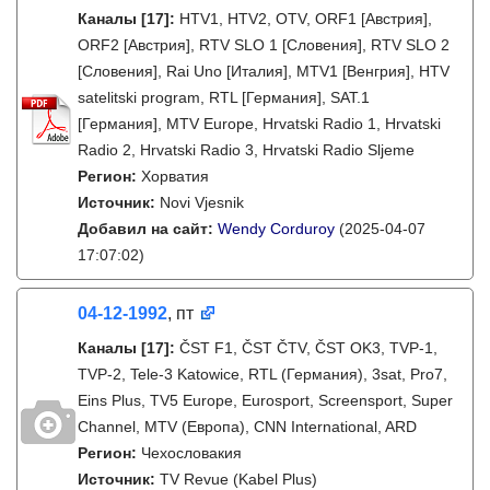
Каналы
[17]
:
HTV1, HTV2, OTV, ORF1 [Австрия],
ORF2 [Австрия], RTV SLO 1 [Словения], RTV SLO 2
[Словения], Rai Uno [Италия], MTV1 [Венгрия], HTV
satelitski program, RTL [Германия], SAT.1
[Германия], MTV Europe, Hrvatski Radio 1, Hrvatski
Radio 2, Hrvatski Radio 3, Hrvatski Radio Sljeme
Регион:
Хорватия
Источник:
Novi Vjesnik
Добавил на сайт:
Wendy Corduroy
(2025-04-07
17:07:02)
04-12-1992
, пт
Каналы
[17]
:
ČST F1, ČST ČTV, ČST OK3, TVP-1,
TVP-2, Tele-3 Katowice, RTL (Германия), 3sat, Pro7,
Eins Plus, TV5 Europe, Eurosport, Screensport, Super
Channel, MTV (Европа), CNN International, ARD
Регион:
Чехословакия
Источник:
TV Revue (Kabel Plus)