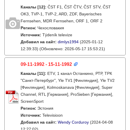
Каналы
[12]
:
ČST F1, ČST ČTV, ČST STV, ČST
OK3, TVP-1, TVP-2, ARD, ZDF, Bayerisches
Fernsehen, MDR Fernsehen, ORF 1, ORF 2
Регион:
Чехословакия
Источник:
Týdeník televize
Добавил на сайт:
dimlys1994
(2025-01-12
12:39:33)
(Обновлено: 2026-05-17 15:53:21)
09-11-1992 - 15-11-1992
Каналы
[11]
:
ETV, 1 канал Останкино, РТР, ТРК
"Санкт-Петербург", Yle TV1 [Финляндия], Yle TV2
[Финляндия], Kolmoskanava [Финляндия], Super
Channel, RTL [Германия], ProSieben [Германия],
ScreenSport
Регион:
Эстония
Источник:
Televisioon
Добавил на сайт:
Wendy Corduroy
(2024-04-08
12:27:02)