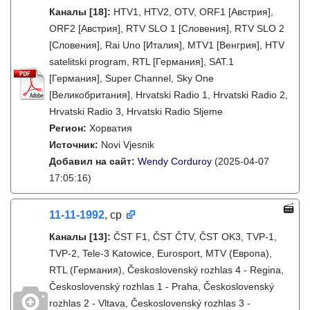
Каналы
[18]
:
HTV1, HTV2, OTV, ORF1 [Австрия],
ORF2 [Австрия], RTV SLO 1 [Словения], RTV SLO 2
[Словения], Rai Uno [Италия], MTV1 [Венгрия], HTV
satelitski program, RTL [Германия], SAT.1
[Германия], Super Channel, Sky One
[Великобритания], Hrvatski Radio 1, Hrvatski Radio 2,
Hrvatski Radio 3, Hrvatski Radio Sljeme
Регион:
Хорватия
Источник:
Novi Vjesnik
Добавил на сайт:
Wendy Corduroy
(2025-04-07
17:05:16)
11-11-1992
, ср
Каналы
[13]
:
ČST F1, ČST ČTV, ČST OK3, TVP-1,
TVP-2, Tele-3 Katowice, Eurosport, MTV (Европа),
RTL (Германия), Československý rozhlas 4 - Regina,
Československý rozhlas 1 - Praha, Československý
rozhlas 2 - Vltava, Československý rozhlas 3 -