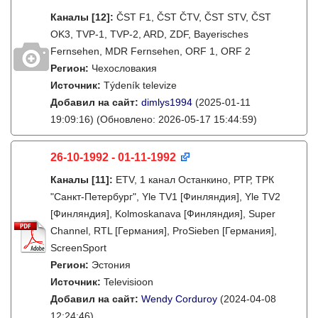
Каналы
[12]
:
ČST F1, ČST ČTV, ČST STV, ČST
OK3, TVP-1, TVP-2, ARD, ZDF, Bayerisches
Fernsehen, MDR Fernsehen, ORF 1, ORF 2
Регион:
Чехословакия
Источник:
Týdeník televize
Добавил на сайт:
dimlys1994
(2025-01-11
19:09:16)
(Обновлено: 2026-05-17 15:44:59)
26-10-1992 - 01-11-1992
Каналы
[11]
:
ETV, 1 канал Останкино, РТР, ТРК
"Санкт-Петербург", Yle TV1 [Финляндия], Yle TV2
[Финляндия], Kolmoskanava [Финляндия], Super
Channel, RTL [Германия], ProSieben [Германия],
ScreenSport
Регион:
Эстония
Источник:
Televisioon
Добавил на сайт:
Wendy Corduroy
(2024-04-08
12:24:46)