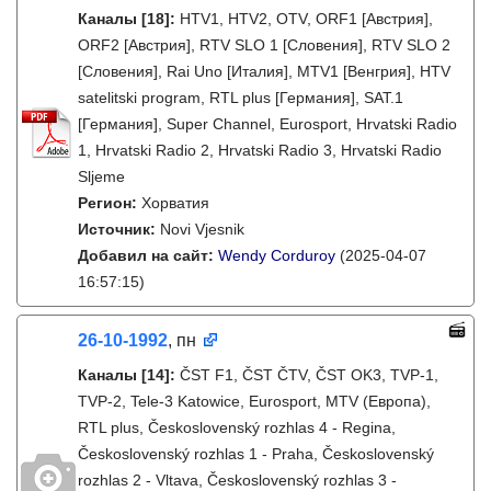
Каналы
[18]
:
HTV1, HTV2, OTV, ORF1 [Австрия],
ORF2 [Австрия], RTV SLO 1 [Словения], RTV SLO 2
[Словения], Rai Uno [Италия], MTV1 [Венгрия], HTV
satelitski program, RTL plus [Германия], SAT.1
[Германия], Super Channel, Eurosport, Hrvatski Radio
1, Hrvatski Radio 2, Hrvatski Radio 3, Hrvatski Radio
Sljeme
Регион:
Хорватия
Источник:
Novi Vjesnik
Добавил на сайт:
Wendy Corduroy
(2025-04-07
16:57:15)
26-10-1992
, пн
Каналы
[14]
:
ČST F1, ČST ČTV, ČST OK3, TVP-1,
TVP-2, Tele-3 Katowice, Eurosport, MTV (Европа),
RTL plus, Československý rozhlas 4 - Regina,
Československý rozhlas 1 - Praha, Československý
rozhlas 2 - Vltava, Československý rozhlas 3 -