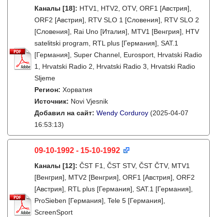
Каналы
[18]
:
HTV1, HTV2, OTV, ORF1 [Австрия],
ORF2 [Австрия], RTV SLO 1 [Словения], RTV SLO 2
[Словения], Rai Uno [Италия], MTV1 [Венгрия], HTV
satelitski program, RTL plus [Германия], SAT.1
[Германия], Super Channel, Eurosport, Hrvatski Radio
1, Hrvatski Radio 2, Hrvatski Radio 3, Hrvatski Radio
Sljeme
Регион:
Хорватия
Источник:
Novi Vjesnik
Добавил на сайт:
Wendy Corduroy
(2025-04-07
16:53:13)
09-10-1992 - 15-10-1992
Каналы
[12]
:
ČST F1, ČST STV, ČST ČTV, MTV1
[Венгрия], MTV2 [Венгрия], ORF1 [Австрия], ORF2
[Австрия], RTL plus [Германия], SAT.1 [Германия],
ProSieben [Германия], Tele 5 [Германия],
ScreenSport